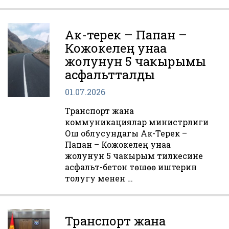
Ак-терек – Папан –
Кожокелең унаа
жолунун 5 чакырымы
асфальтталды
01.07.2026
Транспорт жана
коммуникациялар министрлиги
Ош облусундагы Ак-Терек –
Папан – Кожокелең унаа
жолунун 5 чакырым тилкесине
асфальт-бетон төшөө иштерин
толугу менен …
Транспорт жана