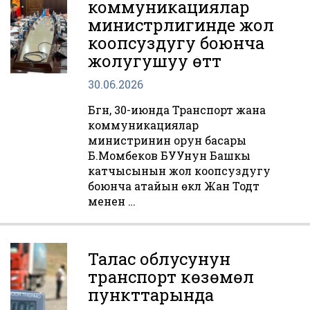
коммуникациялар
министрлигинде жол
коопсуздугу боюнча
жолугушуу өттү
30.06.2026
Бүгүн, 30-июнда Транспорт жана
коммуникациялар
министринин орун басары
Б.Момбеков БУУнун Башкы
катчысынын жол коопсуздугу
боюнча атайын өкүлү Жан Тодт
менен …
Талас облусунун
транспорт көзөмөл
пункттарында