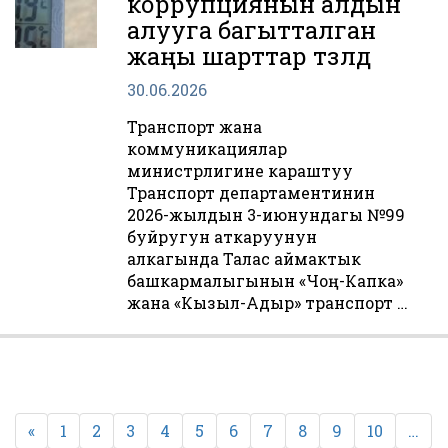
коррупциянын алдын
алууга багытталган
жаңы шарттар түзүлдү
30.06.2026
Транспорт жана
коммуникациялар
министрлигине караштуу
Транспорт департаментинин
2026-жылдын 3-июнундагы №99
буйругун аткаруунун
алкагында Талас аймактык
башкармалыгынын «Чоң-Капка»
жана «Кызыл-Адыр» транспорт …
Пагинация
записей
«
1
2
3
4
5
6
7
8
9
10
…