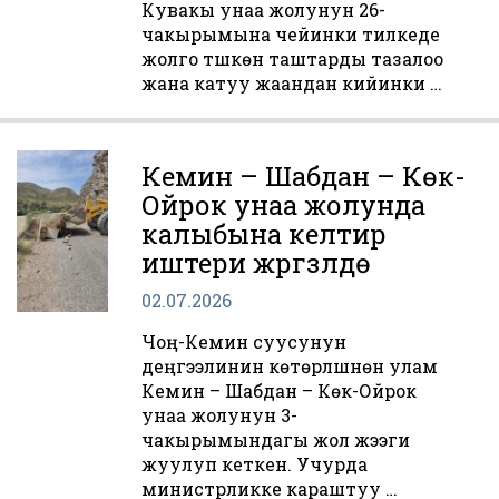
Кувакы унаа жолунун 26-
чакырымына чейинки тилкеде
жолго түшкөн таштарды тазалоо
жана катуу жаандан кийинки …
Кемин – Шабдан – Көк-
Ойрок унаа жолунда
калыбына келтирүү
иштери жүргүзүлүүдө
02.07.2026
Чоң-Кемин суусунун
деңгээлинин көтөрүлүшүнөн улам
Кемин – Шабдан – Көк-Ойрок
унаа жолунун 3-
чакырымындагы жол жээги
жуулуп кеткен. Учурда
министрликке караштуу …