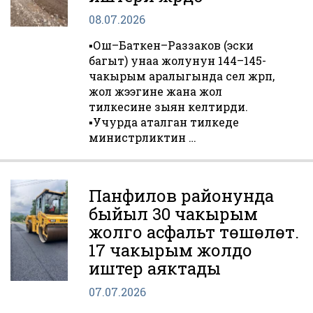
08.07.2026
▪️Ош–Баткен–Раззаков (эски
багыт) унаа жолунун 144–145-
чакырым аралыгында сел жүрүп,
жол жээгине жана жол
тилкесине зыян келтирди.
▪️Учурда аталган тилкеде
министрликтин …
Панфилов районунда
быйыл 30 чакырым
жолго асфальт төшөлөт.
17 чакырым жолдо
иштер аяктады
07.07.2026