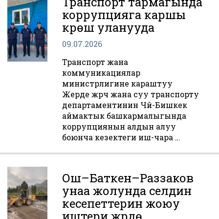
Транспорт тармагында
коррупцияга каршы
күрөш уланууда
09.07.2026
Транспорт жана
коммуникациялар
министрлигине караштуу
Жерде жүрүүчү жана суу транспорту
департаментинин Чүй-Бишкек
аймактык башкармалыгында
коррупциянын алдын алуу
боюнча кезектеги иш-чара …
Ош–Баткен–Раззаков
унаа жолунда селдин
кесепеттерин жоюу
иштери жүрүүдө