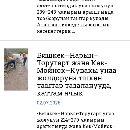
альтернативдик унаа жолунун
239–243-чакырым аралыгында
тоо боорунан таштар кулады.
Аталган тилкеде кырсыктын
кесепеттерин …
Бишкек–Нарын–
Торугарт жана Көк-
Мойнок–Кувакы унаа
жолдоруна түшкөн
таштар тазаланууда,
каттам ачык
02.07.2026
▪️Бишкек–Нарын-Торугарт унаа
жолунун 214–270-чакырым
аралыгында жана Көк-Мойнок–