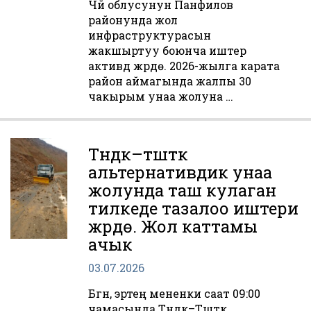
Чүй облусунун Панфилов
районунда жол
инфраструктурасын
жакшыртуу боюнча иштер
активдүү жүрүүдө. 2026-жылга карата
район аймагында жалпы 30
чакырым унаа жолуна …
Түндүк–түштүк
альтернативдик унаа
жолунда таш кулаган
тилкеде тазалоо иштери
жүрүүдө. Жол каттамы
ачык
03.07.2026
Бүгүн, эртең мененки саат 09:00
чамасында Түндүк–Түштүк