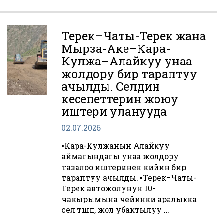
Терек–Чаты-Терек жана
Мырза-Аке–Кара-
Кулжа–Алайкуу унаа
жолдору бир тараптуу
ачылды. Селдин
кесепеттерин жоюу
иштери уланууда
02.07.2026
▪️Кара-Кулжанын Алайкуу
аймагындагы унаа жолдору
тазалоо иштеринен кийин бир
тараптуу ачылды. ▪️Терек–Чаты-
Терек автожолунун 10-
чакырымына чейинки аралыкка
сел түшүп, жол убактылуу …