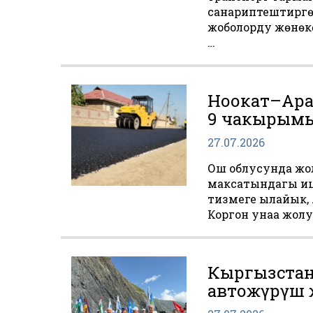
санариптештирүүг
жоболорду жөнөкө
…
Ноокат–Ара
9 чакырымы
27.07.2026
Ош облусунда ж
максатындагы иш
тизмеге ылайык,
Коргон унаа жол
Кыргызстан
автожүрүш