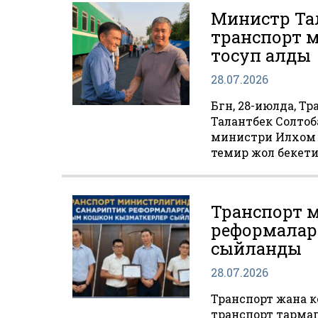
Министр Тал
транспорт 
тосуп алды
28.07.2026
Бүгүн, 28-июлда,
Талантбек Солто
министри Илхом
темир жол бекети
Транспорт 
реформалар
сыйланды
28.07.2026
Транспорт жана 
транспорт тармаг