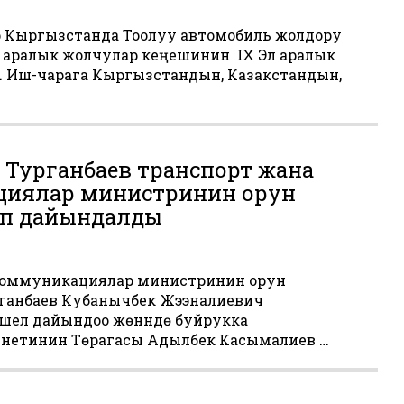
рү Кыргызстанда Тоолуу автомобиль жолдору
 аралык жолчулар кеңешинин IX Эл аралык
лдү. Иш-чарага Кыргызстандын, Казакстандын,
 Турганбаев транспорт жана
иялар министринин орун
уп дайындалды
коммуникациялар министринин орун
рганбаев Кубанычбек Жээналиевич
елүү дайындоо жөнүндө буйрукка
нетинин Төрагасы Адылбек Касымалиев …