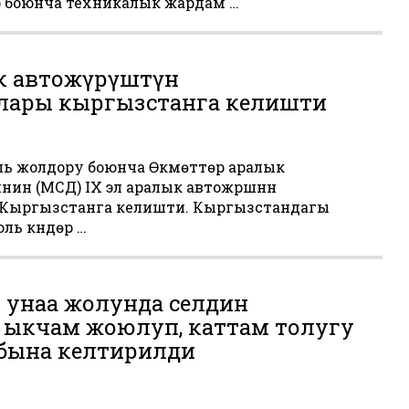
 боюнча техникалык жардам …
ык автожүрүштүн
ары кыргызстанга келишти
ль жолдору боюнча Өкмөттөр аралык
ин (МСД) IX эл аралык автожүрүшүнүн
Кыргызстанга келишти. Кыргызстандагы
ь күндөрү …
унаа жолунда селдин
и ыкчам жоюлуп, каттам толугу
бына келтирилди