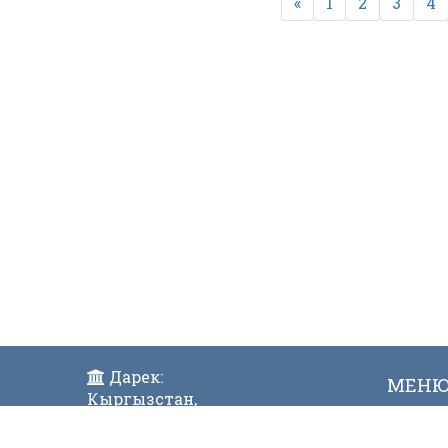
«
1
2
3
4
Дарек:
МЕН
Кыргызстан,
Жаң
Бишкек ш., Исанов көчөсү 42
Виде
Индекс:720017