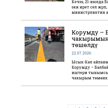
Кечээ, 21-июлда
эки ирет сел жүр
министрликтин а
Корумду – Б
чакырымына
төшөлдү
22.07.2026
Ысык-Көл айланм
Корумду – Балба
иштери тынымсыз 
чакырым төмөнкү
Пагинаци
записей