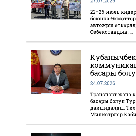
27.07.2026
22–26-июль күндө
боюнча Өкмөттөр
автожүрүшү өткөрү
Өзбекстандын, …
Кубанычбек
коммуникац
басары бол
24.07.2026
Транспорт жана 
басары болуп Ту
дайындалды. Тиеш
Министрлер Каби