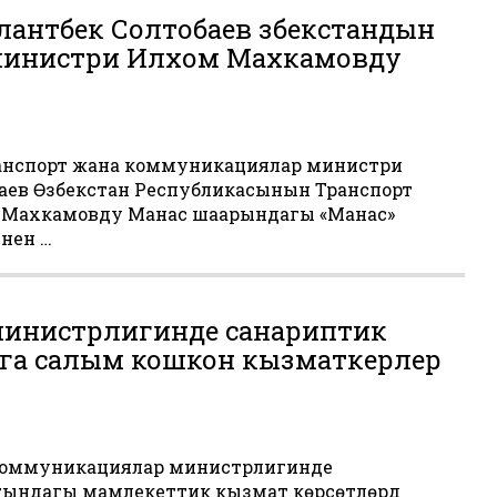
антбек Солтобаев Өзбекстандын
министри Илхом Махкамовду
 Транспорт жана коммуникациялар министри
баев Өзбекстан Республикасынын Транспорт
 Махкамовду Манас шаарындагы «Манас»
нен …
министрлигинде санариптик
га салым кошкон кызматкерлер
коммуникациялар министрлигинде
ындагы мамлекеттик кызмат көрсөтүүлөрдү