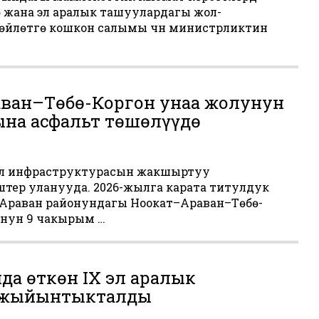
ө жана эл аралык ташуулардагы жол-
йлөтүүгө кошкон салымы үчүн министрликтин
ван–Төбө-Коргон унаа жолунун
на асфальт төшөлүүдө
ол инфраструктурасын жакшыртуу
тер уланууда. 2026-жылга карата титулдук
 Араван районундагы Ноокат–Араван–Төбө-
унун 9 чакырым …
да өткөн IX эл аралык
 жыйынтыкталды