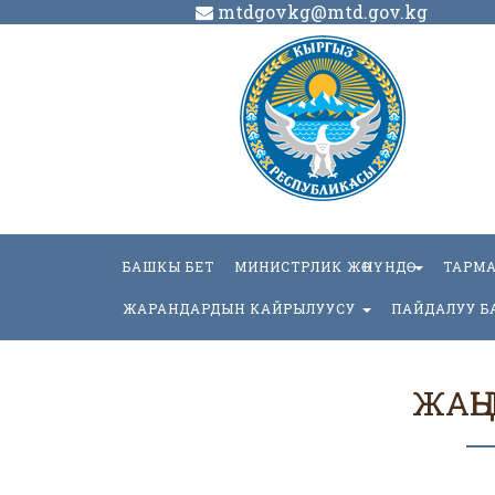
mtdgovkg@mtd.gov.kg
БАШКЫ БЕТ
МИНИСТРЛИК ЖӨНҮНДӨ
ТАРМ
ЖАРАНДАРДЫН КАЙРЫЛУУСУ
ПАЙДАЛУУ Б
ЖАҢ