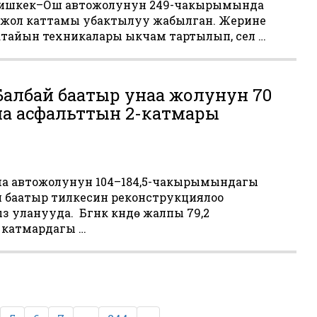
 Бишкек–Ош автожолунун 249-чакырымында
үп, жол каттамы убактылуу жабылган. Жерине
тайын техникалары ыкчам тартылып, сел …
албай баатыр унаа жолунун 70
 асфальттын 2-катмары
а автожолунун 104–184,5-чакырымындагы
й баатыр тилкесин реконструкциялоо
уланууда. Бүгүнкү күндө жалпы 79,2
 катмардагы …
я