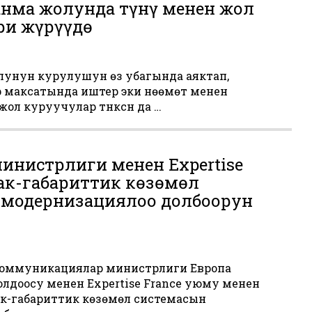
анма жолунда түнү менен жол
ри жүрүүдө
олунун курулушун өз убагында аяктап,
үү максатында иштер эки нөөмөт менен
а жол куруучулар түнкүсүн да …
инистрлиги менен Expertise
ак-габариттик көзөмөл
 модернизациялоо долбоорун
коммуникациялар министрлиги Европа
лдоосу менен Expertise France уюму менен
ак-габариттик көзөмөл системасын