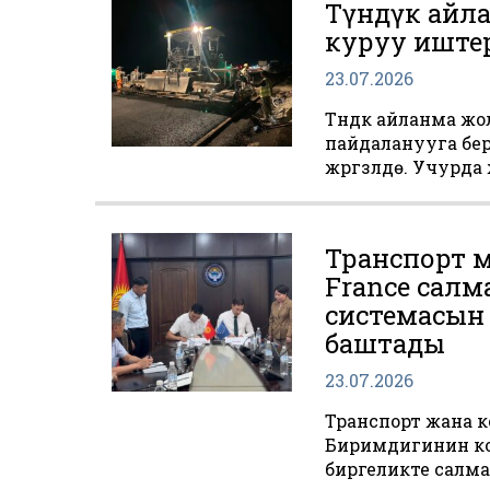
Түндүк айл
куруу иште
23.07.2026
Түндүк айланма ж
пайдаланууга бер
жүргүзүлүүдө. Учурд
Транспорт м
France салм
системасын
баштады
23.07.2026
Транспорт жана 
Биримдигинин ко
биргеликте салм