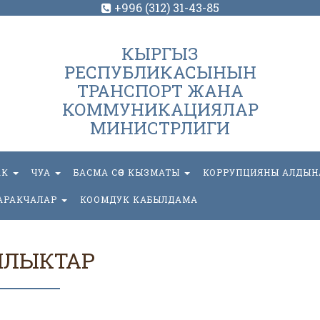
+996 (312) 31-43-85
КЫРГЫЗ
РЕСПУБЛИКАСЫНЫН
ТРАНСПОРТ ЖАНА
КОММУНИКАЦИЯЛАР
МИНИСТРЛИГИ
АК
ЧУА
БАСМА СӨЗ КЫЗМАТЫ
КОРРУПЦИЯНЫ АЛДЫН
АРАКЧАЛАР
КООМДУК КАБЫЛДАМА
ЫЛЫКТАР