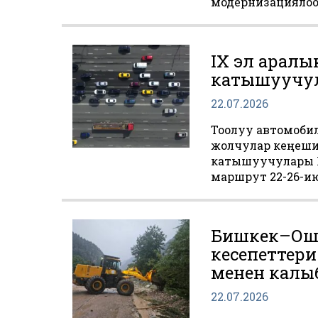
модернизациялоо
IX эл арал
катышуучул
22.07.2026
Тоолуу автомоби
жолчулар кеңешин
катышуучулары 
маршрут 22-26-июл
Бишкек–Ош 
кесепеттер
менен калы
22.07.2026