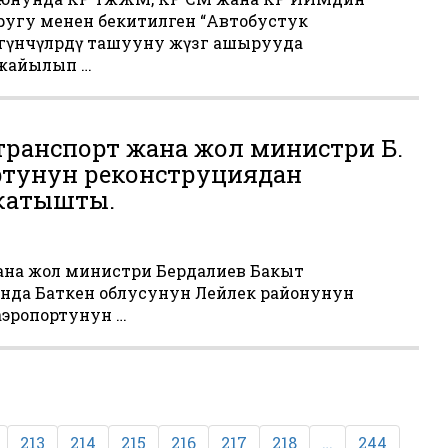
ругу менен бекитилген “Автобустук
үнчүлөрдү ташууну жүзөгө ашырууда
 жайылып …
ранспорт жана жол министри Б.
ртунун реконструциядан
катышты.
на жол министри Бердалиев Бакыт
да Баткен облусунун Лейлек районунун
аэропортунун …
213
214
215
216
217
218
…
244