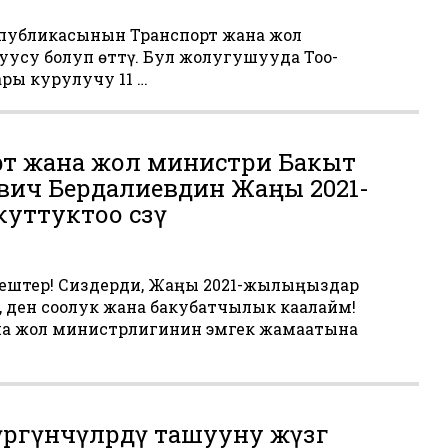
публикасынын Транспорт жана жол
су болуп ѳттү. Бул жолугушууда Тоо-
ры курулучу 11 …
рт жана жол министри Бакыт
ич Бердалиевдин Жаңы 2021-
уттуктоо сөзү
ештер! Сиздерди, Жаңы 2021-жылыңыздар
 ден соолук жана бакубатчылык каалайм!
на жол министрлигинин эмгек жамаатына
гүнчүлөрдү ташууну жүзөгө