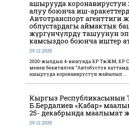
ашырууда коронавирустун 
алуу боюнча иш-аракеттер
Автотранспорт агенттиги 
облустардагы аймактык б
жүргүнчүлөрдү ташуунун э
камсыздоо боюнча иштер а
29.12.2020
2020-жылдын 4-июнунда КР ТжЖМ, КР 
менен бекитилген “Автобустук каттамда
ашырууда коронавирустун жайылып …
Кыргыз Республикасынын 
Б.Бердалиев «Кабар» маал
25- декабрында маалымат 
29.12.2020