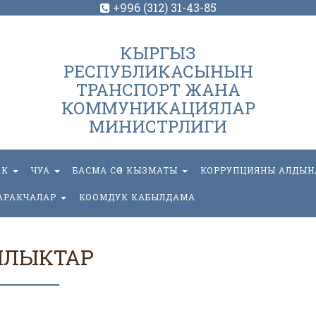
+996 (312) 31-43-85
КЫРГЫЗ
РЕСПУБЛИКАСЫНЫН
ТРАНСПОРТ ЖАНА
КОММУНИКАЦИЯЛАР
МИНИСТРЛИГИ
АК
ЧУА
БАСМА СӨЗ КЫЗМАТЫ
КОРРУПЦИЯНЫ АЛДЫН
АРАКЧАЛАР
КООМДУК КАБЫЛДАМА
ЫЛЫКТАР