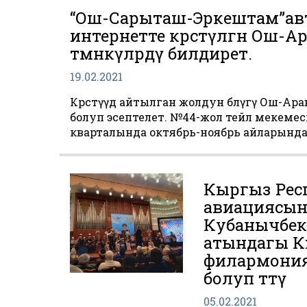
“Ош-Сарыташ-Эркештам”а
интернетте көрсөтүлгөн Ош-А
төмөнкүлөрдү билдирет.
19.02.2021
Көрсөтүүдө айтылган жолдун бөлүгү Ош-А
болуп эсептелет. №44-жол тейлөө мекем
кварталында октябрь-ноябрь айларында
Кыргыз Ре
авиациясын
Кубанычбек
атындагы К
филармония
болуп өттү
05.02.2021