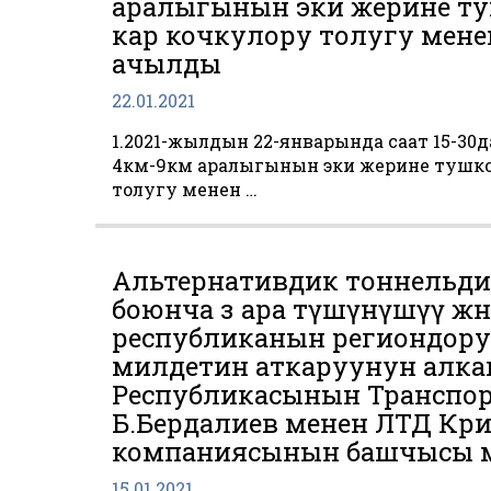
аралыгынын эки жерине ту
кар кочкулору толугу мене
ачылды
22.01.2021
1.2021-жылдын 22-январында саат 15-30
4км-9км аралыгынын эки жерине тушкон
толугу менен …
Альтернативдик тоннельди
боюнча өз ара түшүнүшүү жө
республиканын региондор
милдетин аткаруунун алк
Республикасынын Транспор
Б.Бердалиев менен ЛТД Кри
компаниясынын башчысы м
15.01.2021