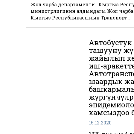
Жол чарба департаменти Кыргыз Респ
министрлигинин алдындагы Жол чарба 
Кыргыз Республикасынын Транспорт …
Автобустук 
ташууну жүз
жайылып ке
иш-аракетт
Автотрансп
шаардык жа
башкармалы
жүргүнчүлө
эпидемиоло
камсыздоо 
15.12.2020
2020-жылдын 4-