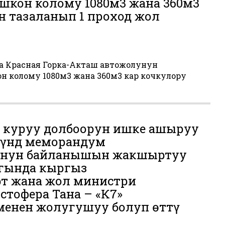
шкон колому 1080м3 жана 360м3
н тазаланып 1 проход жол
да Красная Горка-Акташ автожолунун
 колому 1080м3 жана 360м3 кар кочкулору
 куруу долбоорун ишке ашыруу
нүндө меморандум
унун байланышын жакшыртуу
агында кыргыз
т жана жол министри
стофера Тана – «К7»
енен жолугушуу болуп ѳттү