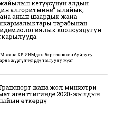
жайылып кетүүсүнүн алдын
дин алгоритмине” ылайык,
жана анын шаардык жана
ашкармалыктары тарабынан
пидемиологиялык коопсуздугун
ткарылууда
СМ жана КР ИИМдин биргелешкен буйругу
рда жүргүнчүлөрдү ташууну жүзөгө
Транспорт жана жол министри
ымат агенттигинде 2020-жылдын
жыйын ѳткѳрдү