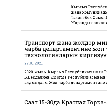
Кыргыз Республи
жана комуникаци
Талантбек Осмон
Жарандык авиаци
Транспорт жана жолдор м
чарба департаментине жол
технологияларын киргизүү
27.01.2021
2020-жылы Кыргыз Республикасынын Т
Б.Бердалиев Кыргыз Республикасынын 
алдындагы Жол чарба департаментине 
Саат 15-30да Красная Горк