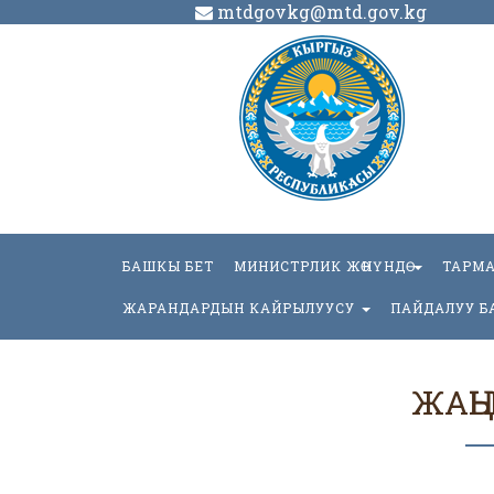
mtdgovkg@mtd.gov.kg
БАШКЫ БЕТ
МИНИСТРЛИК ЖӨНҮНДӨ
ТАРМ
ЖАРАНДАРДЫН КАЙРЫЛУУСУ
ПАЙДАЛУУ Б
ЖАҢ