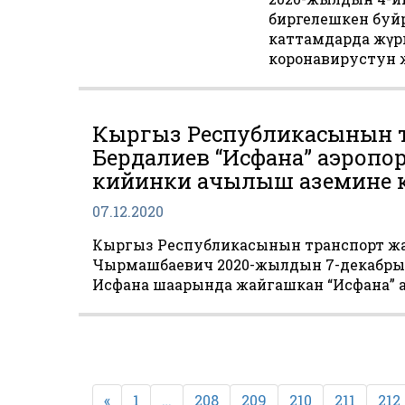
биргелешкен буй
каттамдарда жүрг
коронавирустун
Кыргыз Республикасынын т
Бердалиев “Исфана” аэропо
кийинки ачылыш аземине 
07.12.2020
Кыргыз Республикасынын транспорт жа
Чырмашбаевич 2020-жылдын 7-декабрын
Исфана шаарында жайгашкан “Исфана” 
Пагинация
записей
«
1
…
208
209
210
211
212