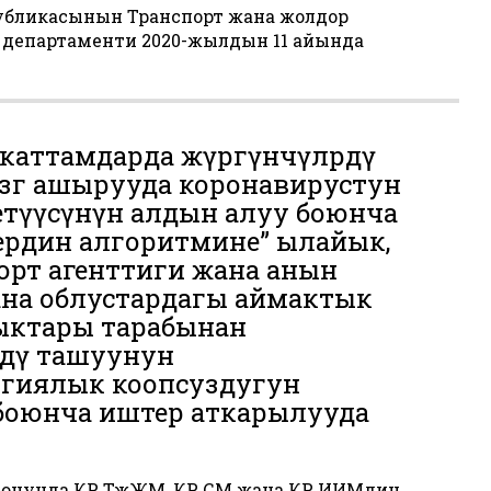
убликасынын Транспорт жана жолдор
департаменти 2020-жылдын 11 айында
каттамдарда жүргүнчүлөрдү
өгө ашырууда коронавирустун
түүсүнүн алдын алуу боюнча
ердин алгоритмине” ылайык,
орт агенттиги жана анын
на облустардагы аймактык
ктары тарабынан
рдү ташуунун
гиялык коопсуздугун
боюнча иштер аткарылууда
июнунда КР ТжЖМ, КР СМ жана КР ИИМдин