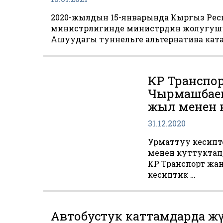
2020-жылдын 15-январында Кыргыз Рес
министрлигинде министрдин жолугушуу
Ашуудагы туннельге альтернатива ката
КР Транспо
Чырмашбаев
жыл менен к
31.12.2020
Урматтуу кесипт
менен куттуктап,
КР Транспорт жа
кесиптик …
Автобустук каттамдарда жүр