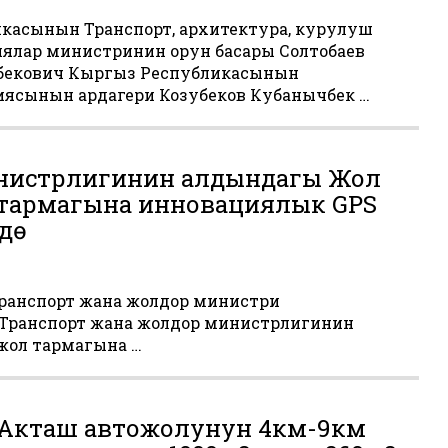
касынын Транспорт, архитектура, курулуш
ялар министринин орун басары Солтобаев
бекович Кыргыз Республикасынын
ясынын ардагери Козубеков Кубанычбек …
инистрлигинин алдындагы Жол
 тармагына инновациялык GPS
дѳ
ранспорт жана жолдор министри
Транспорт жана жолдор министрлигинин
жол тармагына …
а-Акташ автожолунун 4км-9км