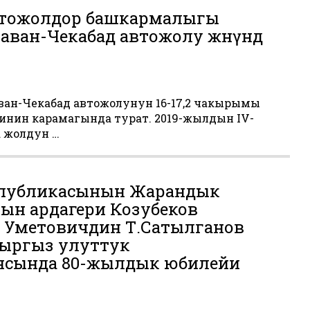
втожолдор башкармалыгы
раван-Чекабад автожолу жөнүндө
раван-Чекабад автожолунун 16-17,2 чакырымы
есинин карамагында турат. 2019-жылдын IV-
 жолдун …
спубликасынын Жарандык
ын ардагери Козубеков
 Уметовичдин Т.Сатылганов
ыргыз улуттук
сында 80-жылдык юбилейи