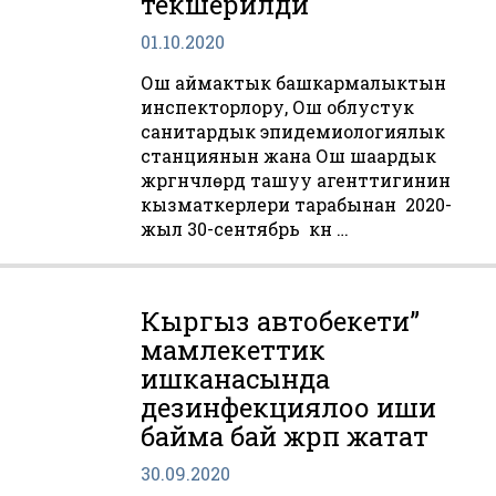
текшерилди
01.10.2020
Ош аймактык башкармалыктын
инспекторлору, Ош облустук
санитардык эпидемиологиялык
станциянын жана Ош шаардык
жүргүнчүлөрдү ташуу агенттигинин
кызматкерлери тарабынан 2020-
жыл 30-сентябрь күнү …
Кыргыз автобекети”
мамлекеттик
ишканасында
дезинфекциялоо иши
байма бай жүрүп жатат
30.09.2020