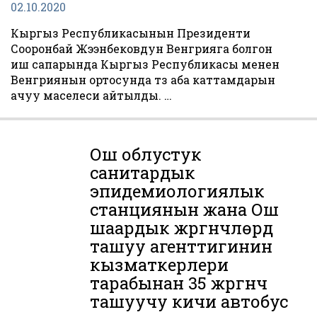
02.10.2020
Кыргыз Республикасынын Президенти
Сооронбай Жээнбековдун Венгрияга болгон
иш сапарында Кыргыз Республикасы менен
Венгриянын ортосунда түз аба каттамдарын
ачуу маселеси айтылды. …
Ош облустук
санитардык
эпидемиологиялык
станциянын жана Ош
шаардык жүргүнчүлөрдү
ташуу агенттигинин
кызматкерлери
тарабынан 35 жүргүнчү
ташуучу кичи автобус