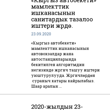
«Кыргыз автобекети»
мамлекттик
ишканасынын
санитардык тазалоо
иштери жүрүүдѳ.
23.09.2020
«Кыргыз автобекети»
мамлекттик ишканасынын
автовокзалдар жана
автостанцияларында
бекитилген алгоритмдин
негизинде жүргүнчү ташуу иштери
уюштурулууда. Жүргүнчүлѳрдѳн
сураныч катары кайрылабыз.
Шаар аралык …
2020-жылдын 23-