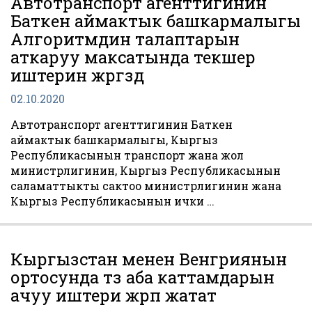
Автотранспорт агенттигинин
Баткен аймактык башкармалыгы
Алгоритмдин талаптарын
аткаруу максатында текшерүү
иштерин жүргүздү
02.10.2020
Автотранспорт агенттигинин Баткен
аймактык башкармалыгы, Кыргыз
Республикасынын транспорт жана жол
министрлигинин, Кыргыз Республикасынын
саламаттыкты сактоо министрлигинин жана
Кыргыз Республикасынын ички …
Кыргызстан менен Венгриянын
ортосунда түз аба каттамдарын
ачуу иштери жүрүп жатат