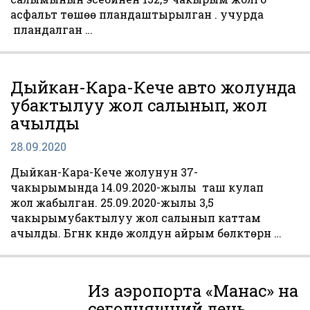
асфальт тѳшѳѳ пландаштырылган . учурда
пландалган …
Дыйкан-Кара-Кече авто жолунда
убактылуу жол салынып, жол
ачылды
28.09.2020
Дыйкан-Кара-Кече жолунун 37-
чакырымында 14.09.2020-жылы таш кулап
жол жабылган. 25.09.2020-жылы 3,5
чакырымубактылуу жол салынып каттам
ачылды. Бүгүнкү күндө жолдун айрым бөлүктөрүн …
Из аэропорта «Манас» на
сегодняшний день