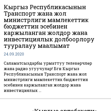
Кыргыз Республикасынын
Транспорт жана жол
министрлиги мамлекеттик
бюджеттин эсебинен
каржыланган жолдор жана
инвестициялык долбоорлору
тууралауу маалымат
24.09.2020
Саламатсыздарбы урматтуу телекѳрүүчүлѳр
жана радио угуучулар! Бүгүн Кыргыз
Республикасынын Транспорт жана жол
министрлиги мамлекеттик бюджеттин
эсебинен каржыланган жолдор жана
инвестициялык …