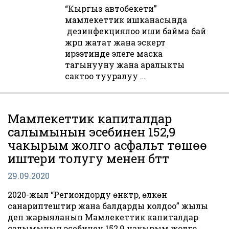
“Кыргыз автобекети”
мамлекеттик ишканасында
дезинфекциялоо иши байма бай
жүрүп жатат жана эскертүү
ирээтинде элеге маска
тагынууну жана аралыкты
сактоо тууралуу …
Мамлекеттик капиталдар
салымынын эсебинен 152,9
чакырым жолго асфальт тѳшѳѳ
иштери толугу менен бүттү
29.09.2020
2020-жыл “Региондорду өнүктүрүү, өлкөнү
санариптештирүү жана балдарды колдоо” жылы
деп жарыяланып Мамлекеттик капиталдар
салымынын эсебинен 152,9 чакырым жолго