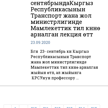
сентябрындаКыргыз
Республикасынын
Транспорт жана жол
министрлигинде
Мамлекеттик тил күнүнө
арналган лекция ѳттү
23.09.2020
Бүгүн 23- сентябрь күнү Кыргыз
Республикасынын Транспорт
жана жол министрлигинде
Мамлекеттик тил күнүнѳ арналган
жыйын ѳтүп, ал жыйынга
КРСУнун профессору …
Пагинация
записей