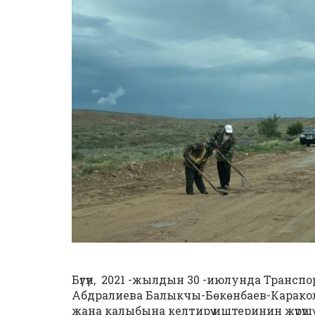
Бүгүн, 2021 -жылдын 30 -июлунда Транс
Абдралиева Балыкчы-Бөкөнбаев-Карако
жана калыбына келтирүү иштеринин жүрү