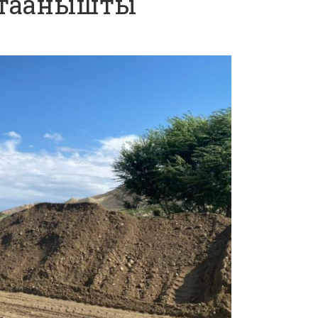
 таанышты