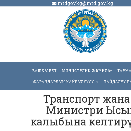
mtdgovkg@mtd.gov.kg
БАШКЫ БЕТ
МИНИСТРЛИК ЖӨНҮНДӨ
ТАРМ
ЖАРАНДАРДЫН КАЙРЫЛУУСУ
ПАЙДАЛУУ Б
Транспорт жан
Министри Ысык
калыбына келтир