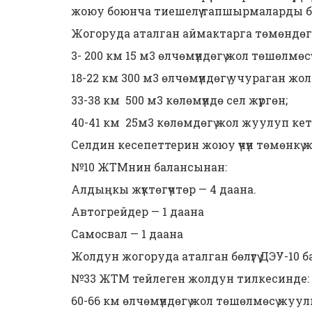
жоюу боюнча тиешелүү тапшырмаларды б
Жогоруда аталган аймактарга төмөндөгү
3- 200 км 15 м3 өлчөмүндөгү жол төшөлмөс
18-22 км 300 м3 өлчөмүндөгү учураган ж
33-38 км 500 м3 көлөмүндө сел жүргөн;
40-41 км 25м3 көлөмдөгү жол жуулуп кет
Селдин кесепеттерин жоюу үчүн төмөнкү
№10 ЖТМнин балансынан:
Алдыңкы жүктөгүчтөр — 4 даана.
Автогрейдер — 1 даана
Самосвал — 1 даана
Жолдун жогоруда аталган бөлүгү ДЭУ-10 
№33 ЖТМ тейлеген жолдун тилкесинде:
60-66 км өлчөмүндөгү жол төшөлмөсү жуул