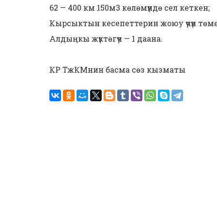
62 — 400 км 150м3 көлөмүндө сел кеткен;
Кырсыктын кесепеттерин жоюу үчүн төмө
Алдыңкы жүктөгүч — 1 даана.
КР ТжКМнин басма сөз кызматы