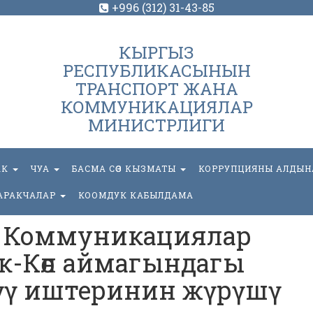
+996 (312) 31-43-85
КЫРГЫЗ
РЕСПУБЛИКАСЫНЫН
ТРАНСПОРТ ЖАНА
КОММУНИКАЦИЯЛАР
МИНИСТРЛИГИ
АК
ЧУА
БАСМА СӨЗ КЫЗМАТЫ
КОРРУПЦИЯНЫ АЛДЫН
АРАКЧАЛАР
КООМДУК КАБЫЛДАМА
а Коммуникациялар
-Көл аймагындагы
үү иштеринин жүрүшү