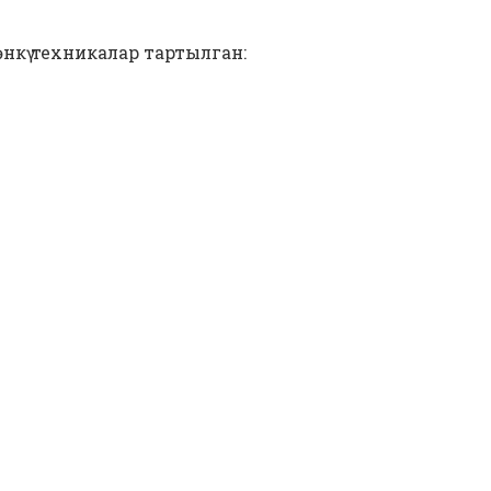
нкү техникалар тартылган: