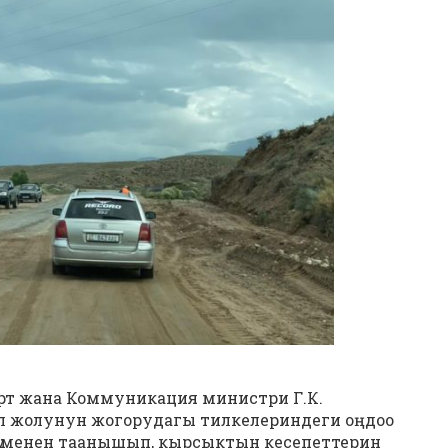
порт жана Коммуникация министри Г.К.
л жолунун жогорудагы тилкелериндеги оңдоо
шү менен таанышып, кырсыктын кесепеттерин