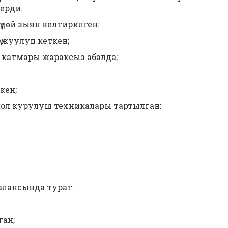
ерди.
дөй зыян келтирилген:
ү жуулуп кеткен;
ол катмары жараксыз абалда;
кен;
 жол курулуш техникалары тартылган:
балансында турат.
ган;