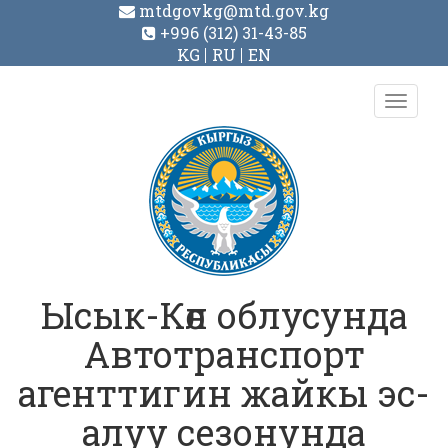
mtdgovkg@mtd.gov.kg
+996 (312) 31-43-85
KG
RU
EN
Toggl
navig
Ысык-Көл облусунда
Автотранспорт
агенттигин жайкы эс-
алуу сезонунда