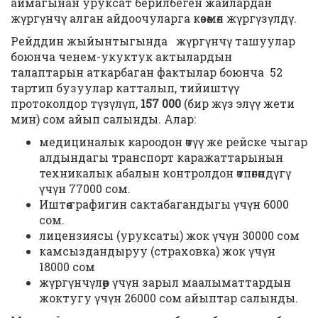
аймагынан уруксат берилбеген жайлардан
жүргүнчү алган айдоочуларга көзөмөл жүргүзүлдү.
Рейддин жыйынтыгында жүргүнчү ташуулар
боюнча ченем-укуктук актылардын
талаптарын аткарбаган фактылар боюнча 52
тартип бузуулар катталып, тийиштүү
протоколдор түзүлүп,
157 000
(бир жүз элүү жети
мин) сом айып салынды. Алар:
медициналык кароодон өтүү же рейске чыгар
алдындагы транспорт каражаттарынын
техникалык абалын контролдон өтпөгөндүгү
үчүн 77000 сом.
Иштөө графигин сактабагандыгы үчүн 6000
сом.
лицензиясы (уруксаты) жок үчүн 30000 сом
камсыздандыруу (страховка) жок үчүн
18000 сом
жүргүнчүлөр үчүн зарыл маалыматтардын
жоктугу үчүн 26000 сом айыптар салынды.