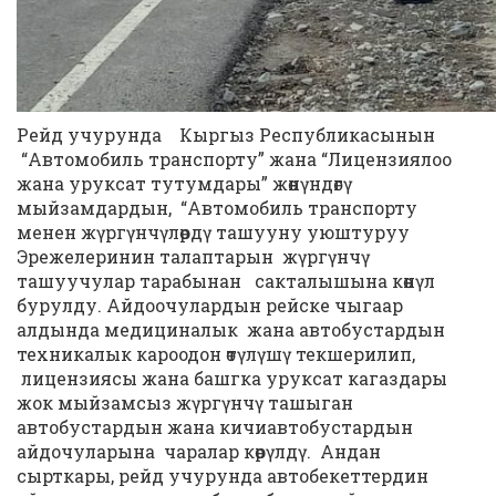
Рейд учурунда Кыргыз Республикасынын
“Автомобиль транспорту” жана “Лицензиялоо
жана уруксат тутумдары” жөнүндөгү
мыйзамдардын, “Автомобиль транспорту
менен жүргүнчүлөрдү ташууну уюштуруу
Эрежелеринин талаптарын жүргүнчү
ташуучулар тарабынан сакталышына көнүл
бурулду. Айдоочулардын рейске чыгаар
алдында медициналык жана автобустардын
техникалык кароодон өтүлүшү текшерилип,
лицензиясы жана башгка уруксат кагаздары
жок мыйзамсыз жүргүнчү ташыган
автобустардын жана кичиавтобустардын
айдочуларына чаралар көрүлдү. Андан
сырткары, рейд учурунда автобекеттердин