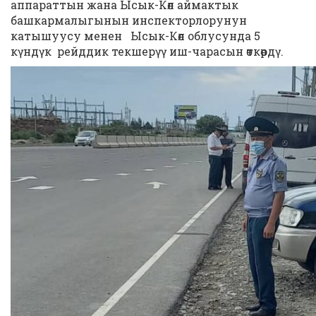
аппараттын жана Ысык-Көл аймактык
башкармалыгынын инспекторлорунун
катышуусу менен Ысык-Көл облусунда 5
күндүк рейддик текшерүү иш-чарасын өткөрдү.