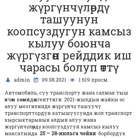
жүргүнчүлөрдү
ташуунун
коопсуздугун камсыз
кылуу боюнча
жүргүзгөн рейддик иш
чарасы болуп өттү
admin
09.08.2021
1 619 просм.
Автомобиль, суу транспорту жана салмак тыш
өлчөм көзөмөлдөө агенттиги 2021-жылдын жайкы эс
алуу мезгилинде жүргүнчү ташуучу
транспорттордун катышуусунда жол транспорт
кырсыктарынын алдын алуу жана
жүргүнчүлөрдү коопсуздугун камсыз кылуу
максатында
25 — 28-июльга чейин
борбордук