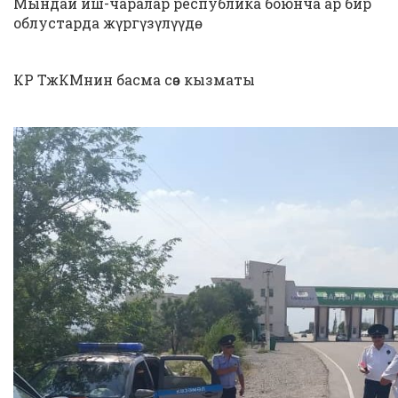
Мындай иш-чаралар республика боюнча ар бир
облустарда жүргүзүлүүдө.
КР ТжКМнин басма сөз кызматы