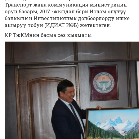
Транспорт жана коммуникация министринин
орун басары, 2017 -жылдан бери Ислам өнүктүрүү
банкынын Инвестициялык долбоорлорду ишке
ашыруу тобун (ИДИАТ ИӨБ) жетектеген.
КР ТжКМнин басма сөз кызматы