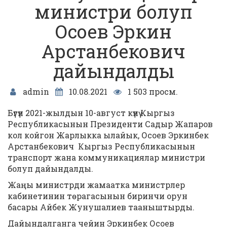
министри болуп
Осоев Эркин
Арстанбекович
дайындалды
admin
10.08.2021
1 503 просм.
Бүгүн 2021-жылдын 10-август күнү Кыргыз
Республикасынын Президенти Садыр Жапаров
кол койгон Жарлыкка ылайык, Осоев Эркинбек
Арстанбекович Кыргыз Республикасынын
транспорт жана коммуникациялар министри
болуп дайындалды.
Жаңы министрди жамаатка министрлер
кабинетинин төрагасынын биринчи орун
басары Айбек Жунушалиев тааныштырды.
Дайындалганга чейин Эркинбек Осоев