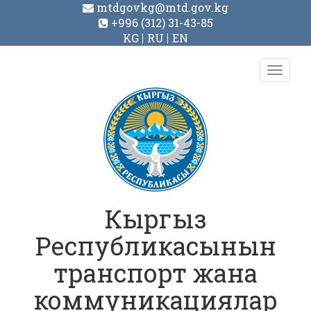
mtdgovkg@mtd.gov.kg
+996 (312) 31-43-85
KG
RU
EN
Toggl
navig
Кыргыз
Республикасынын
транспорт жана
коммуникациялар