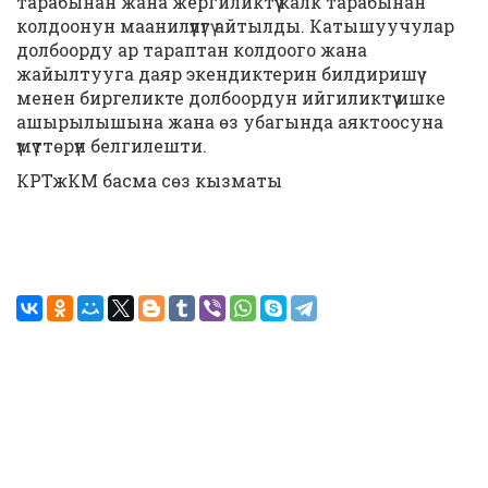
тарабынан жана жергиликтүү калк тарабынан
колдоонун маанилүүлүгү айтылды. Катышуучулар
долбоорду ар тараптан колдоого жана
жайылтууга даяр экендиктерин билдиришүү
менен биргеликте долбоордун ийгиликтүү ишке
ашырылышына жана өз убагында аяктоосуна
үмүттөрүн белгилешти.
КРТжКМ басма сөз кызматы