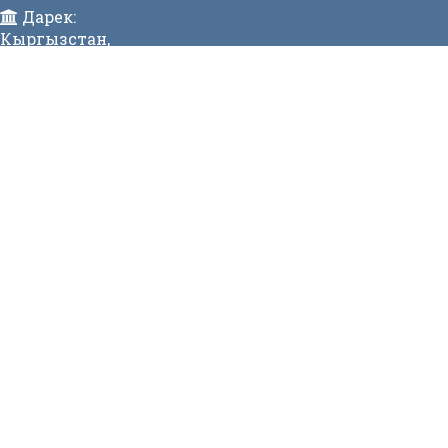
Дарек:
Кыргызстан,
Бишкек ш., Исанов көчөсү 42 Индекс:720017
Телефон:
996 (312) 31-43-85 Факс:996 (312) 312811
E-mail:
mtdgovkg@mtd.gov.kg
МЕНЮ
Жаңылык
Видеогалерея
МЕНЮ
Вакансиялар
Сайттын картасы
Онлайн заявкалар
Байланыш номерлери
СТАТИСТИКА