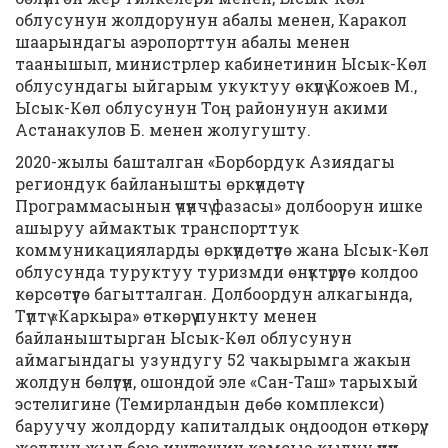
облусунун жолдорунун абалы менен, Каракол
шаарындагы аэропорттун абалы менен
таанышып, министрлер кабинетинин Ысык-Көл
облусундагы ыйгарым укуктуу өкүлү Кожоев М.,
Ысык-Көл облусунун Тоң районунун акими
Астанакулов Б. менен жолугушту.
2020-жылы башталган «Борбордук Азиядагы
региондук байланышты өркүндөтүү
Программасынын үчүнчү фазасы» долбоорун ишке
ашыруу аймактык транспорттук
коммуникацияларды өркүндөтүүгө жана Ысык-Көл
облусунда туруктуу туризмди өнүктүрүүгө колдоо
көрсөтүүгө багытталган. Долбоордун алкагында,
Түптү «Каркыра» өткөрүү пункту менен
байланыштырган Ысык-Көл облусунун
аймагындагы узундугу 52 чакырымга жакын
жолдун бөлүгүн, ошондой эле «Сан-Таш» тарыхый
эстелигине (Темирландын дөбө комплекси)
баруучу жолдорду капиталдык оңдоодон өткөрүү,
жолдун жыл бою иштешин камсыз кылуу үчүн