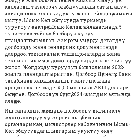
карларды тазалоочу жабдууларды сатып алуу,
авиациялык коопсуздукту жана тейлөөнү камсыз
кылуу, Ысык-Көл облусунда туризмди
туруктуу өнүктүрүү, Ысык-Көлдүн айланасында 5
туристтик тейлөө борборун куруу
пландаштырылган. Азыркы учурда деталдуу
долбоорду жана тендердик документтерди
даярдоо, техникалык тапшырмаларды жана
техникалык мүнөздөмөлөрдү даярдоо иштери жүрүп
жатат. Жолдорду куруунун башталышы 2022-
жылга пландаштырылган. Долбоор Дүйнөлүк Банк
тарабынан каржыланып, гранттык жана
кредиттик негизде 55,00 миллион АКШ доллары
бөлүегөн. Долбоордун бүтүшү 2024-жылдын аягында
күтүлүүдө.
Иш сапардын жүрүшүндө долбоорду ийгиликтүү
жүзөгө ашыруу үчүн жергиликтүү бийлик
органдарынан, министрлер кабинетинин Ысык-
Көл облусундагы ыйгарым укуктуу өкүлү