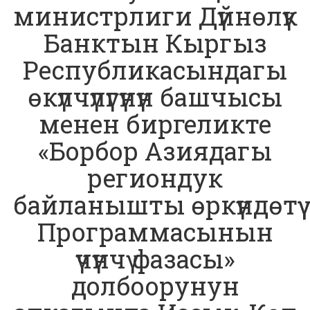
министрлиги Дүйнөлүк
Банктын Кыргыз
Республикасындагы
өкүлчүлүгүнүн башчысы
менен биргеликте
«Борбор Азиядагы
региондук
байланышты өркүндөтүү
Программасынын
үчүнчү фазасы»
долбоорунун