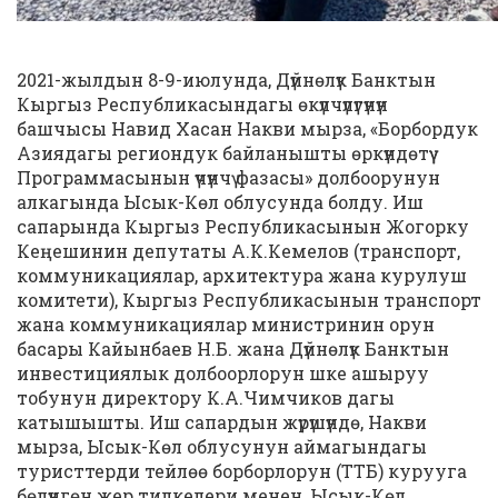
2021-жылдын 8-9-июлунда, Дүйнөлүк Банктын
Кыргыз Республикасындагы өкүлчүлүгүнүн
башчысы Навид Хасан Накви мырза, «Борбордук
Азиядагы региондук байланышты өркүндөтүү
Программасынын үчүнчү фазасы» долбоорунун
алкагында Ысык-Көл облусунда болду. Иш
сапарында Кыргыз Республикасынын Жогорку
Кеңешинин депутаты А.К.Кемелов (транспорт,
коммуникациялар, архитектура жана курулуш
комитети), Кыргыз Республикасынын транспорт
жана коммуникациялар министринин орун
басары Кайынбаев Н.Б. жана Дүйнөлүк Банктын
инвестициялык долбоорлорун шке ашыруу
тобунун директору К.А.Чимчиков дагы
катышышты. Иш сапардын жүрүшүндө, Накви
мырза, Ысык-Көл облусунун аймагындагы
туристтерди тейлөө борборлорун (ТТБ) курууга
бөлүнгөн жер тилкелери менен, Ысык-Көл