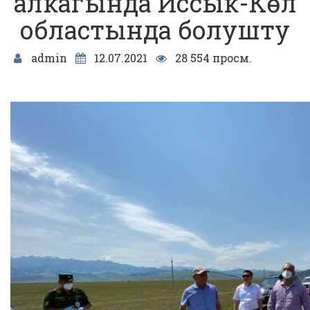
алкагында Иссык-Көл
областында болушту
admin
12.07.2021
28 554 просм.