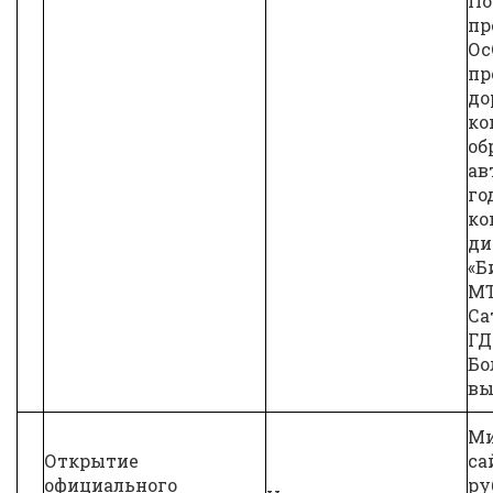
По
пр
Ос
пр
до
ко
об
ав
го
ко
ди
«Б
МТ
Са
ГД
Бо
вы
Ми
Открытие
са
официального
ру