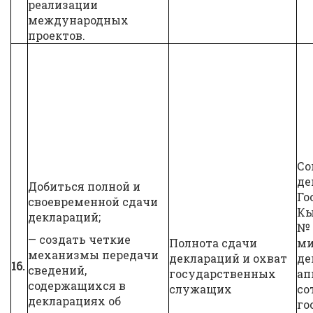
реализации
международных
проектов.
Со
де
Добиться полной и
Го
своевременной сдачи
Кы
деклараций;
№ 
— создать четкие
Полнота сдачи
ми
механизмы передачи
деклараций и охват
де
16.
сведений,
государственных
ап
содержащихся в
служащих
со
декларациях об
го