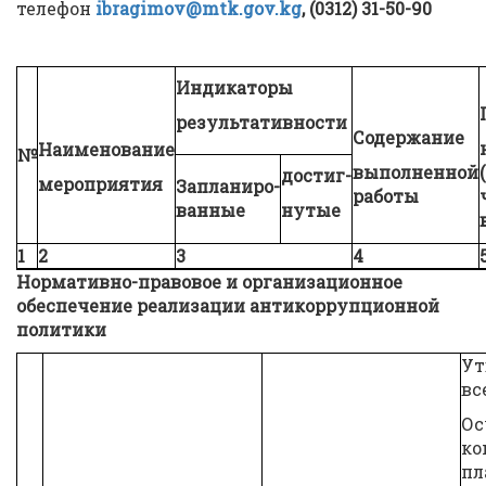
телефон
ibragimov@mtk.gov.kg
,
(0312) 31-50-90
Индикаторы
результативности
Содержание
Наименование
№
выполненной
достиг-
мероприятия
Запланиро-
работы
ванные
нутые
1
2
3
4
Нормативно-правовое и организационное
обеспечение реализации антикоррупционной
политики
Ут
вс
Ос
ко
пл