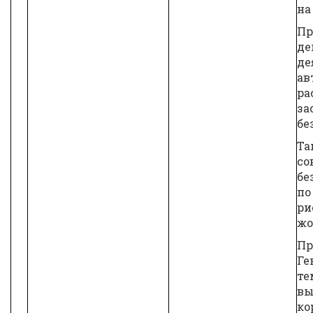
на
Пр
де
де
ав
ра
за
бе
Та
со
бе
по
ри
жо
Пр
Ге
те
вы
ко