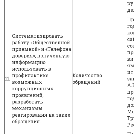
ру
де
Пр
го
ко
Систематизировать
са
работу «Общественной
со
приемной» и «Телефона
пр
доверия», полученную
ви
информацию
ям
использовать в
ит
профилактике
Количество
11.
за
возможных
обращений
А.
коррупционных
пр
проявлений,
го
разработать
до
механизмы
Мо
реагирования на такие
Тр
обращения.
Ре