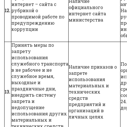
Наличие
интернет – сайта с
ан
официального
12.
рубрикой о
На
интернет сайта
проводимой работе по
ру
министерства
предупреждению
пр
коррупции
ин
об
Принять меры по
запрету
использования
служебного транспорта
По
Наличие приказов о
в не рабочее и не
ор
запрете
служебное время,
ис
использования
выходные и
др
материальных и
праздничные дни,
ср
13.
технических
внедрить систему
со
средств
запрета и
24
предприятий и
недопущение
до
организаций в
использования других
личных целях
материальных и
технических средств