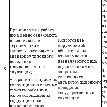
ру
аг
тр
ав
на
При приеме на работу
за
письменно ознакомить
ан
Подготовить
и подписывать
го
поручение об
ограничения и
со
обязательном
запреты, касающихся
Кы
ознакомлении
антикоррупционного
го
назначаемого лица
поведения
му
ограничениями и
государственных
5.
Вн
запретами,
служащих;
на
касающихся
— ограничить прием на
ог
антикоррупционного
коррупционно опасные
св
поведения
участки работ лиц,
ус
государственных
ранее совершивших
Ре
служащих
коррупционные
гр
правонарушения.