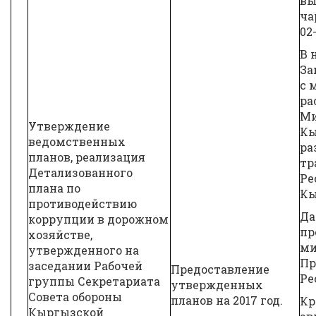
вы
ча
02
В 
За
с 
ра
Ми
Утверждение
Кы
ведомственных
ра
планов, реализация
тр
Детализованного
Ре
плана по
Кы
противодействию
Да
коррупции в дорожном
пр
хозяйстве,
ми
утвержденного на
Пр
заседании Рабочей
Предоставление
Ре
группы Секретариата
утвержденных
Совета обороны
планов на 2017 год.
Кр
Кыргызской