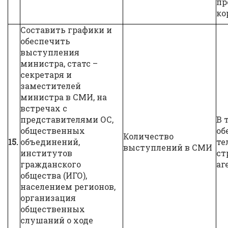
пр
ко
Составить графики и
обеспечить
выступления
министра, статс –
секретаря и
заместителей
министра в СМИ, на
встречах с
представителями ОС,
В 
общественных
об
Количество
15.
объединений,
те
выступлений в СМИ
институтов
ст
гражданского
аг
общества (ИГО),
населением регионов,
организация
общественных
слушаний о ходе