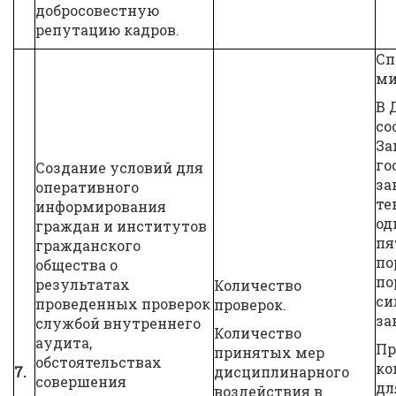
добросовестную
репутацию кадров.
Сп
ми
В 
со
За
го
Создание условий для
за
оперативного
те
информирования
од
граждан и институтов
пя
гражданского
по
общества о
по
результатах
Количество
си
проведенных проверок
проверок.
за
службой внутреннего
Количество
аудита,
Пр
принятых мер
обстоятельствах
ко
7.
дисциплинарного
совершения
дл
воздействия в