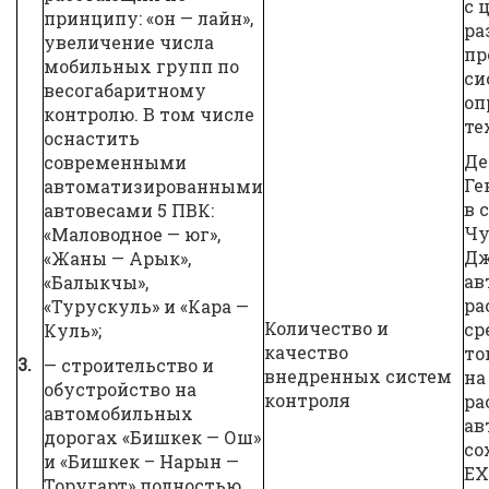
с 
принципу: «он — лайн»,
ра
увеличение числа
пр
мобильных групп по
си
весогабаритному
оп
контролю. В том числе
те
оснастить
Де
современными
Ге
автоматизированными
в 
автовесами 5 ПВК:
Чу
«Маловодное — юг»,
Дж
«Жаны — Арык»,
ав
«Балыкчы»,
ра
«Турускуль» и «Кара —
Количество и
ср
Куль»;
качество
то
3.
— строительство и
внедренных систем
на
обустройство на
контроля
ра
автомобильных
ав
дорогах «Бишкек — Ош»
со
и «Бишкек – Нарын —
EX
Торугарт» полностью