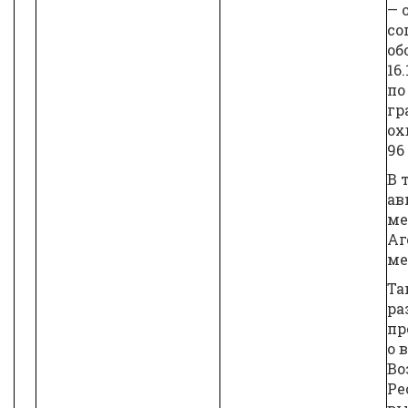
— 
со
об
16
по
гр
ох
96
В 
ав
ме
Аг
ме
Та
ра
пр
о 
Во
Ре