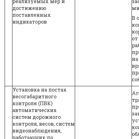
реализуемых мер и
за
достижению
ми
поставленных
В 
индикаторов
ко
ко
от
ра
пр
на
вр
пр
со
Установка на постах
Аг
весогабаритного
тр
контроля (ПВК)
пр
автоматических
за
систем дорожного
ус
контроля, весов, систем
ко
видеонаблюдения,
об
работающих по