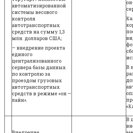
он
автоматизированной
се
системы весового
Ка
контроля
ко
автотранспортных
по
средств на сумму 1,3
ви
млн. долларов США;
фо
— внедрение проекта
сб
единого
ис
централизованного
В 
сервера базы данных
ра
по контролю за
до
проездом грузовых
ав
автотранспортных
оп
средств в режиме «он —
пр
лайн».
«К
В 
вн
Внедрение
ме