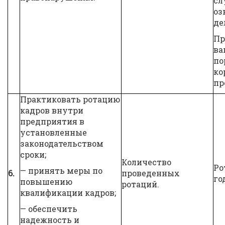
сл
оз
де
Пр
ва
по
ко
пр
Практиковать ротацию
кадров внутри
предприятия в
установленные
законодательством
сроки;
Количество
Ро
— принять меры по
6.
проведенных
го
повышению
ротаций.
квалификации кадров;
— обеспечить
надежность и