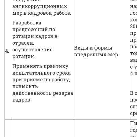
антикоррупционных
на
мер в кадровой работе.
го
ко
Разработка
20
предложений по
пр
ротации кадров в
пр
отрасли,
на
Виды и формы
осуществление
4.
то
внедренных мер
ротации.
ва
Применять практику
с 
испытательного срока
4 
при приеме на работу,
повысить
действенность резерва
В 
кадров
по
сл
ср
Пи
го
ка