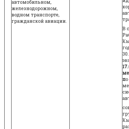
ид
автомобильном,
ко
железнодорожном,
ав
водном транспорте,
тр
гражданской авиации.
В 
Ра
Кы
го
30
эк
17
ме
п
о
ме
си
ав
со
гр
Кы
ра