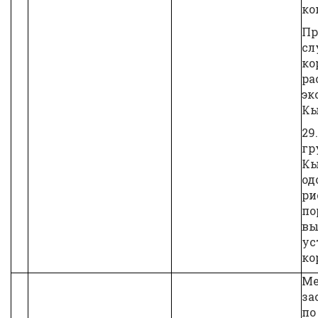
ко
Пр
сл
ко
ра
эк
Кы
29
гр
Кы
од
ри
по
вы
ус
ко
Ме
за
по