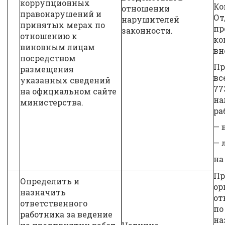
коррупционных
Ко
отношении
правонарушений и
От
нарушителей
принятых мерах по
пр
законности.
отношению к
ко
виновным лицам
вн
посредством
Пр
размещения
вс
указанных сведений
77
на официальном сайте
на
министерства.
ра
— 
— 
на
Пр
Определить и
ор
назначить
от
ответственного
по
работника за ведение
на