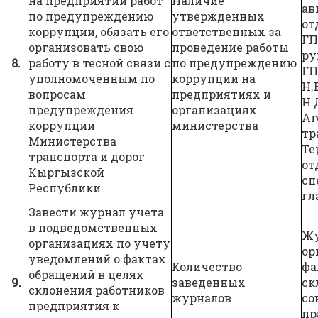
на предприятии работ
Наличие
ав
по предупреждению
утвержденных
от
коррупции, обязать его
ответственных за
ГП
организовать свою
проведение работы
ру
8.
работу в тесной связи с
по предупреждению
ГП
уполномоченным по
коррупции на
Н.
вопросам
предприятиях и
Н.
предупреждения
организациях
Аг
коррупции
министерства
тр
Министерства
Те
транспорта и дорог
от
Кыргызской
сп
Республики.
гл
Завести журнал учета
в подведомственных
Жу
организациях по учету
ор
уведомлений о фактах
Количество
фа
обращений в целях
9.
заведенных
ск
склонения работников
журналов
со
предприятия к
пр