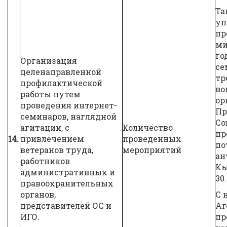
Та
уп
пр
ми
го
Организация
се
целенаправленной
тр
профилактической
во
работы путем
ор
проведения интернет-
Пр
семинаров, наглядной
Со
агитации, с
Количество
пр
14.
привлечением
проведенных
по
ветеранов труда,
мероприятий
ан
работников
Кы
административных и
30
правоохранительных
органов,
С 
представителей ОС и
Аг
ИГО.
пр