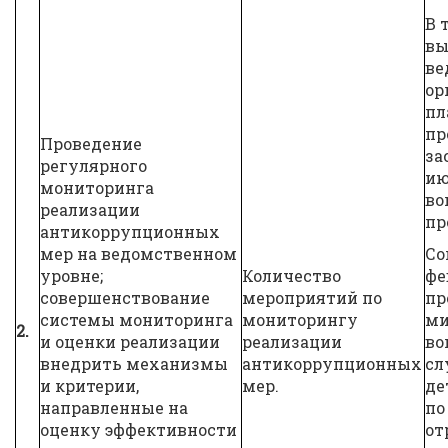
В 
вы
ве
ор
пл
пр
Проведение
за
регулярного
ию
мониторинга
во
реализации
пр
антикоррупционных
мер на ведомственном
Со
уровне;
Количество
фе
совершенствование
мероприятий по
пр
системы мониторинга
мониторингу
ми
2.
и оценки реализации
реализации
во
внедрить механизмы
антикоррупционных
сл
и критерии,
мер.
де
направленные на
по
оценку эффективности
от