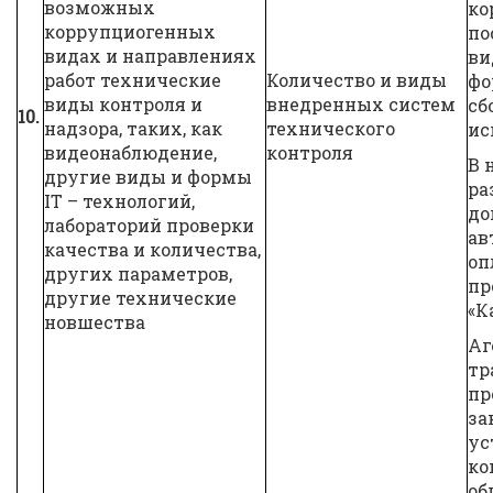
возможных
ко
коррупциогенных
по
видах и направлениях
ви
работ технические
Количество и виды
фо
виды контроля и
внедренных систем
сб
10.
надзора, таких, как
технического
ис
видеонаблюдение,
контроля
В 
другие виды и формы
ра
IT – технологий,
до
лабораторий проверки
ав
качества и количества,
оп
других параметров,
пр
другие технические
«К
новшества
Аг
тр
пр
за
ус
ко
об