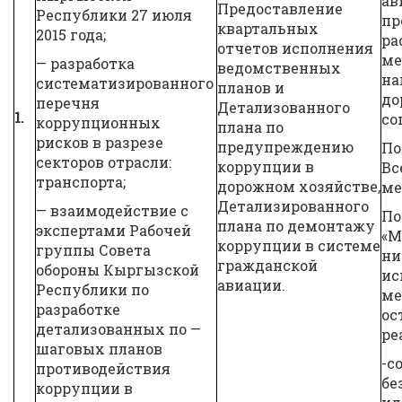
ав
Предоставление
Республики 27 июля
пр
квартальных
2015 года;
ра
отчетов исполнения
ме
— разработка
ведомственных
на
систематизированного
планов и
до
перечня
Детализованного
1.
со
коррупционных
плана по
рисков в разрезе
предупреждению
По
секторов отрасли:
коррупции в
Вс
транспорта;
дорожном хозяйстве,
ме
Детализированного
— взаимодействие с
По
плана по демонтажу
экспертами Рабочей
«М
коррупции в системе
группы Совета
ни
гражданской
обороны Кыргызской
ис
авиации.
Республики по
ме
разработке
ос
детализованных по —
ре
шаговых планов
-с
противодействия
бе
коррупции в