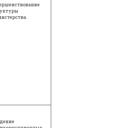
ершенствование
руктуры
истерства.
дение
тикоррупционных