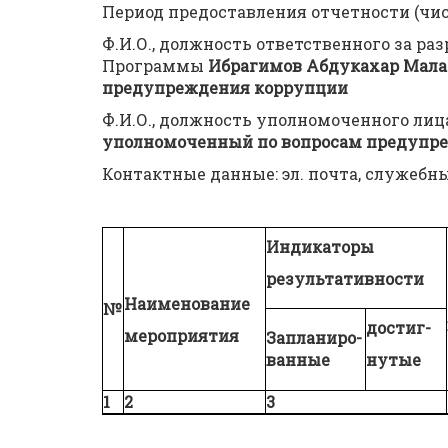
Период предоставления отчетности (числ
Ф.И.О., должность ответственного за р
Программы
Ибрагимов Абдукахар Мала
предупреждения коррупции
Ф.И.О., должность уполномоченного лиц
уполномоченный по вопросам предупр
Контактные данные: эл. почта, служебн
Индикаторы
результативности
Наименование
№
достиг-
мероприятия
Запланиро-
ванные
нутые
1
2
3