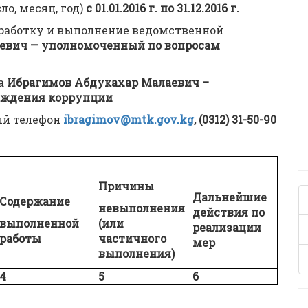
о, месяц, год)
с 01.01.2016 г. по 31.12.2016 г.
азработку и выполнение ведомственной
евич — уполномоченный по вопросам
а
Ибрагимов Абдукахар Малаевич –
еждения коррупции
ый телефон
ibragimov@mtk.gov.kg
,
(0312) 31-50-90
Причины
Дальнейшие
Содержание
невыполнения
действия по
выполненной
(или
реализации
работы
частичного
мер
выполнения)
4
5
6