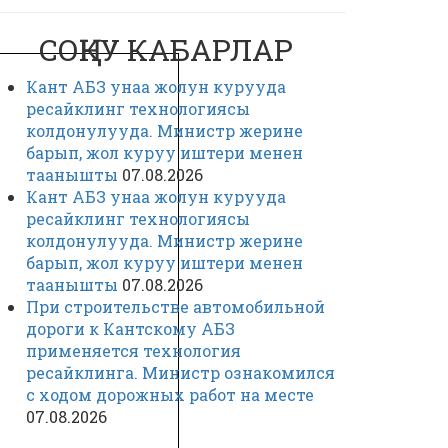
СОҢКУ КАБАРЛАР
Кант АБЗ унаа жолун курууда
ресайклинг технологиясы
колдонулууда. Министр жерине
барып, жол куруу иштери менен
таанышты
07.08.2026
Кант АБЗ унаа жолун курууда
ресайклинг технологиясы
колдонулууда. Министр жерине
барып, жол куруу иштери менен
таанышты
07.08.2026
При строительстве автомобильной
дороги к Кантскому АБЗ
применяется технология
ресайклинга. Министр ознакомился
с ходом дорожных работ на месте
07.08.2026