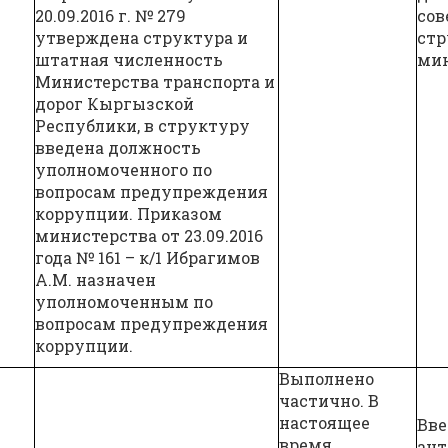
20.09.2016 г. № 279
сов
утверждена структура и
ст
штатная численность
мин
Министерства транспорта и
дорог Кыргызской
Республики, в структуру
введена должность
уполномоченного по
вопросам предупреждения
коррупции. Приказом
министерства от 23.09.2016
года № 161 – к/1 Ибрагимов
А.М. назначен
уполномоченным по
вопросам предупреждения
коррупции.
Выполнено
частично. В
настоящее
Вве
время
ан