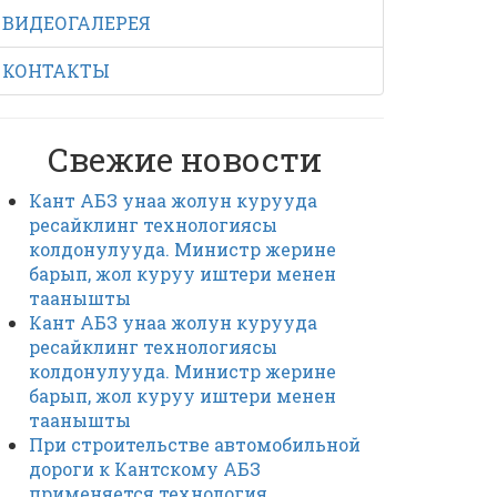
ВИДЕОГАЛЕРЕЯ
КОНТАКТЫ
Свежие новости
Кант АБЗ унаа жолун курууда
ресайклинг технологиясы
колдонулууда. Министр жерине
барып, жол куруу иштери менен
таанышты
Кант АБЗ унаа жолун курууда
ресайклинг технологиясы
колдонулууда. Министр жерине
барып, жол куруу иштери менен
таанышты
При строительстве автомобильной
дороги к Кантскому АБЗ
применяется технология