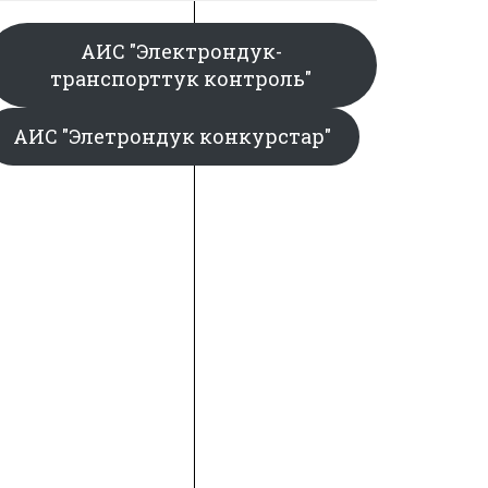
АИС "Электрондук-
транспорттук контроль"
АИС "Элетрондук конкурстар"