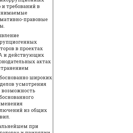
 и требований в
инимаемые
мативно-правовые
ы.
явление
ррупциогенных
торов в проектах
А и действующих
онодательных актах
странением
боснованно широких
делов усмотрения
 возможность
боснованного
именения
лючений из общих
вил.
альнейшем при
готовке и принятии