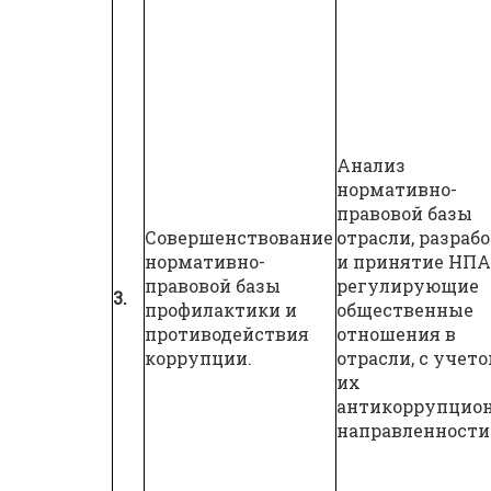
Анализ
нормативно-
правовой базы
Совершенствование
отрасли, разраб
нормативно-
и принятие НПА
правовой базы
регулирующие
3.
профилактики и
общественные
противодействия
отношения в
коррупции.
отрасли, с учет
их
антикоррупцио
направленности