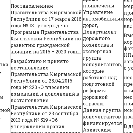
привлечены
Постановлением
мер
Управление
Правительства Кыргызской
пр
автомобильных
Республики от 17 марта 2016
нор
дорог,
года № 131 утверждена
акт
Департамент
Программа Правительства
Вы
дорожного
Кыргызской Республики по
ко
хозяйства и
развитию гражданской
фак
экспертная
авиации на 2016 – 2020 годы.
НП
группа
Разработано и принято
зак
отка
консультантов,
постановление
с у
,
которые
Правительства Кыргызской
работают над
нео
Республики от 28.04.2016
подготовкой
пре
года № 220 «О внесении
реформы
или
изменений и дополнений в
ом
дорожной
нео
постановление
отрасли.
пр
Правительства Кыргызской
нной
Данная группа
иск
Республики от 23 сентября
.
консультантов
пра
2013 года № 519 «Об
финансируется
В д
утверждении правил
Азиатским
под
организации пассажирских