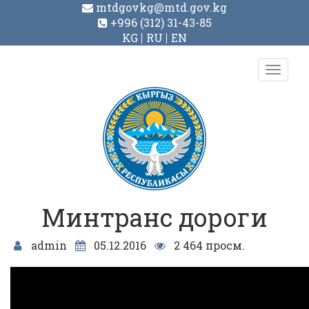
mtdgovkg@mtd.gov.kg
+996 (312) 31-43-85
KG
RU
EN
Toggl
navig
Минтранс дороги
admin
05.12.2016
2 464 просм.