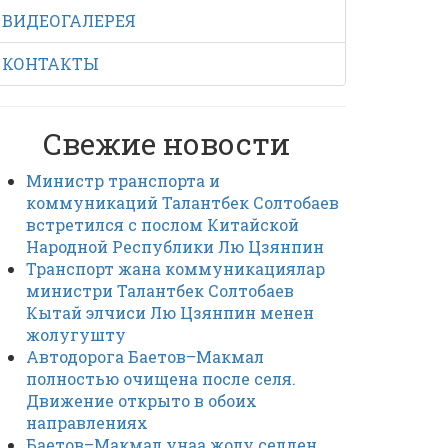
ВИДЕОГАЛЕРЕЯ
КОНТАКТЫ
Свежие новости
Министр транспорта и
коммуникаций Талантбек Солтобаев
встретился с послом Китайской
Народной Республики Лю Цзянпин
Транспорт жана коммуникациялар
министри Талантбек Солтобаев
Кытай элчиси Лю Цзянпин менен
жолугушту
Автодорога Баетов–Макмал
полностью очищена после селя.
Движение открыто в обоих
направлениях
Баетов–Макмал унаа жолу селден