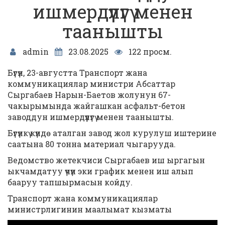
ишмердүүлүгү менен
таанышты
admin
23.08.2025
122 просм.
Бүгүн, 23-августта Транспорт жана
коммуникациялар министри Абсаттар
Сыргабаев Нарын-Баетов жолунун 67-
чакырымында жайгашкан асфальт-бетон
заводдун ишмердүүлүгү менен таанышты.
Бүгүнкү күндө аталган завод жол курулуш иштерине
саатына 80 тонна материал чыгарууда.
Ведомство жетекчиси Сыргабаев иш ыргагын
ыкчамдатуу үчүн эки график менен иш алып
бааруу тапшырмасын койду.
Транспорт жана коммуникациялар
министрлигинин маалымат кызматы