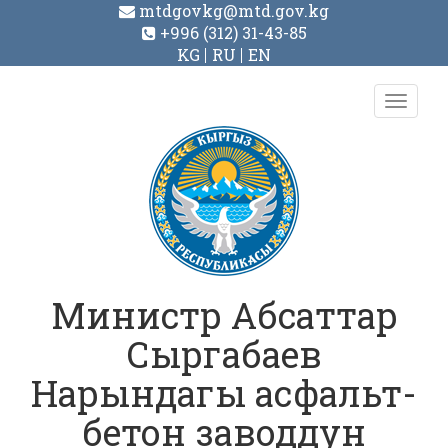
mtdgovkg@mtd.gov.kg
+996 (312) 31-43-85
KG
RU
EN
Toggl
navig
Министр Абсаттар
Сыргабаев
Нарындагы асфальт-
бетон заводдун