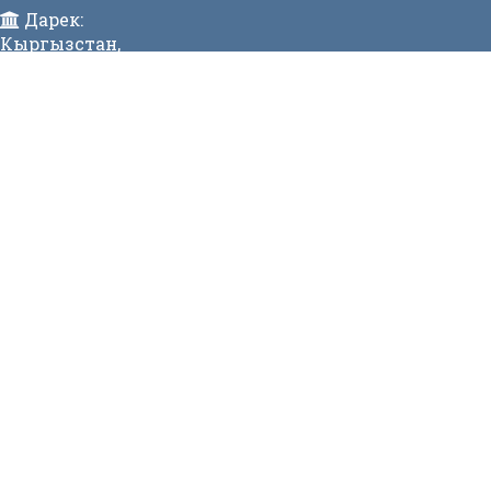
Дарек:
Кыргызстан,
Бишкек ш., Исанов көчөсү 42 Индекс:720017
Телефон:
>996 (312) 314 385 Факс:996 (312) 312811 Коомдук
кабылдама: + 996 (312) 31 49 22 Ишеним телефону:31
50 90
E-mail:
mtd@mtd.gov.kg
МЕНЮ
Вакансии
Карта сайта
Онлайн заявка
Контакты
СТАТИСТИКА