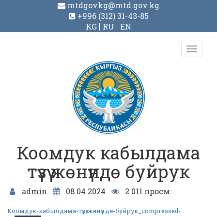
mtdgovkg@mtd.gov.kg
+996 (312) 31-43-85
KG
RU
EN
Toggl
navig
Коомдук кабылдама
түзүү жөнүндө буйрук
admin
08.04.2024
2 011 просм.
Коомдук-кабылдама-түзүү-жөнүндө-буйрук_compressed-