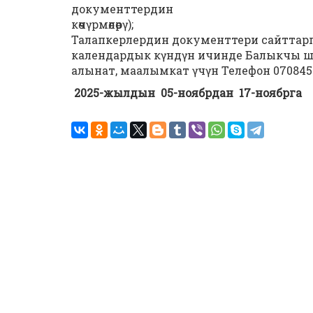
документтердин
көчүрмөлөрү);
Талапкерлердин документтери сайттарга
календардык күндүн ичинде Балыкчы ш., 
алынат, маалымкат үчүн Телефон 070845
2025-жылдын 05-ноябрдан 17-ноябрга