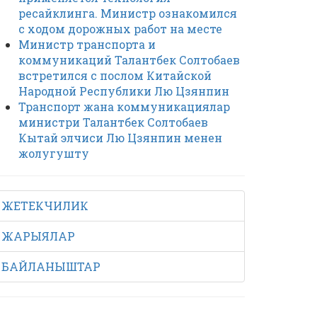
ресайклинга. Министр ознакомился
с ходом дорожных работ на месте
Министр транспорта и
коммуникаций Талантбек Солтобаев
встретился с послом Китайской
Народной Республики Лю Цзянпин
Транспорт жана коммуникациялар
министри Талантбек Солтобаев
Кытай элчиси Лю Цзянпин менен
жолугушту
ЖЕТЕКЧИЛИК
ЖАРЫЯЛАР
БАЙЛАНЫШТАР