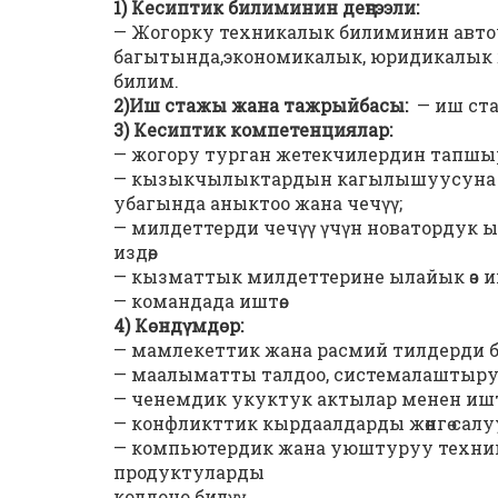
1) Кесиптик билиминин деңгээли:
— Жогорку техникалык билиминин авто
багытында,экономикалык, юридикалык 
билим.
2)Иш стажы жана тажрыйбасы:
— иш ст
3) Кесиптик компетенциялар:
— жогору турган жетекчилердин тапшы
— кызыкчылыктардын кагылышуусуна а
убагында аныктоо жана чечүү;
— милдеттерди чечүү үчүн новатордук 
издөө;
— кызматтык милдеттерине ылайык өз
— командада иштөө.
4) Көндүмдөр:
— мамлекеттик жана расмий тилдерди б
— маалыматты талдоо, системалаштыру
— ченемдик укуктук актылар менен иштө
— конфликттик кырдаалдарды жөнгө салу
— компьютердик жана уюштуруу техник
продуктуларды
колдоно билүү.