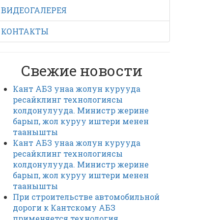
ВИДЕОГАЛЕРЕЯ
КОНТАКТЫ
Свежие новости
Кант АБЗ унаа жолун курууда
ресайклинг технологиясы
колдонулууда. Министр жерине
барып, жол куруу иштери менен
таанышты
Кант АБЗ унаа жолун курууда
ресайклинг технологиясы
колдонулууда. Министр жерине
барып, жол куруу иштери менен
таанышты
При строительстве автомобильной
дороги к Кантскому АБЗ
применяется технология