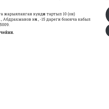
 жарыяланган күндөн тартып 10 (он)
Абдрахманов көч., -15 дареги боюнча кабыл
5009.
 чейин.