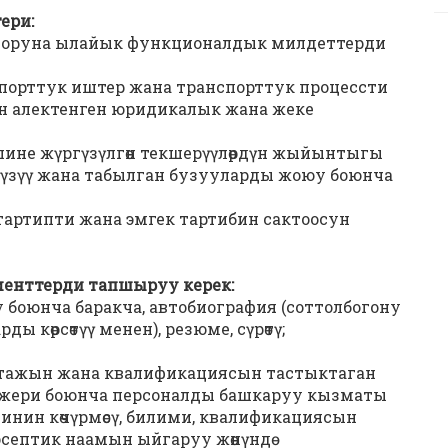
ери:
олоруна ылайык функционалдык милдеттерди
порттук иштер жана транспорттук процессти
ен алектенген юридикалык жана жеке
ине жүргүзүлгөн текшерүүлөрдүн жыйынтыгы
зүү жана табылган бузууларды жоюу боюнча
артипти жана эмгек тартибин сактоосун
менттерди тапшыруу керек:
у боюнча баракча, автобиография (соттолбогону
ы көрсөтүү менен), резюме, сүрөтү;
 стажын жана квалификациясын тастыктаган
 жери боюнча персоналды башкаруу кызматы
есинин көчүрмөсү, билими, квалификациясын
септик наамын ыйгаруу жөнүндө