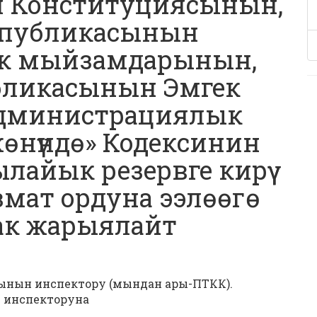
 Конституциясынын,
спубликасынын
к мыйзамдарынын,
бликасынын Эмгек
Администрациялык
өнүндө» Кодексинин
айык резервге кирүү
змат ордуна ээлөөгө
ак жарыялайт
матынын инспектору (мындан ары-ПТКК).
 инспекторуна