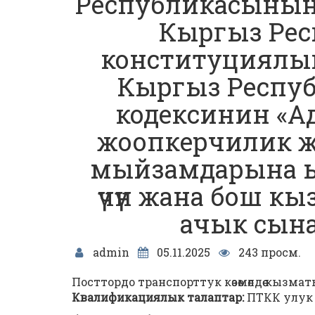
Республикасынын
Кыргыз Ре
конституциялы
Кыргыз Респу
кодексинин «
жоопкерчилик ж
мыйзамдарына ыл
үчүн жана бош кы
ачык сын
admin
05.11.2025
243 просм.
Посттордо транспорттук көзөмөлдөө кыз
Квалификациялык талаптар:
ПТКК улук