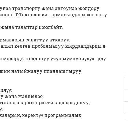
унаа транспорту жана автоунаа жолдору
жана IT-Технология тармагындагы жогорку
ажына талаптар коюлбайт.
рмаларын сапаттуу аткаруу;
лып келген проблемалуу кырдаалдарды өз
ыкмаларды колдонуу үчүн мүмкүнчүлүктөрдү
 ишин натыйжалуу пландаштыруу;
илүү;
у жана жалпылоо;
ө жана аларды практикада колдонуу;
у;
аларын, керектүү программалык