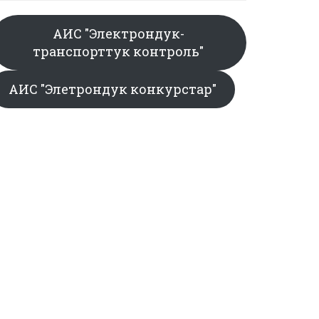
АИС "Электрондук-
транспорттук контроль"
АИС "Элетрондук конкурстар"