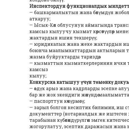
Инспектордун функционалдык милдетт
— башкармалыктын жана бөлүмдүн жоб
аткаруу;
— Ысык-Көл облусунун аймагында транс
камсыз кылуучу кызмат көрсөтүүлөр мен
жактардын ишин текшерүү;
— юридикалык жана жеке жактардын иш
боюнча маалымкаттардын актыларын тү
жазма буйруктарды тариздөө;
— кызматтын кызматкерлеринин ички т
камсыз
кылуу;
Конкурска катышуу үчүн төмөнкү доку
— өздүк арыз жана кадрларды эсепке алу
бар же жок экендиги жөнүндө маалыматтард
— паспорттун көчүрмөсү;
— зарыл болгон кесиптик билимин, иш
документтер (нотариалдык же иштеген
тарабынан күбөлөндүрүлгөн эмгек китепч
жогорулатуу, эсептик даражасын жана э