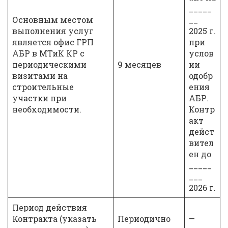
_____
Основным местом
__
выполнения услуг
2025 г.
является офис ГРП
при
АБР в МТиК КР с
услов
периодическими
9 месяцев
ии
визитами на
одобр
строительные
ения
участки при
АБР.
необходимости.
Контр
акт
дейст
вител
ен до
_____
___
2026 г.
Период действия
Контракта (указать
Периодично
—