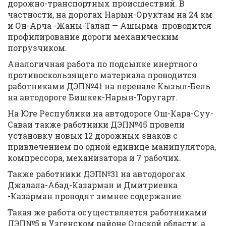
дорожно-транспортных происшествий. В
частности, на дорогах Нарын-Оруктам на 24 км
и Он-Арча -Жаны-Талап — Ашырма проводится
профилирование дороги механическим
погрузчиком.
Аналогичная работа по подсыпке инертного
противоскользящего материала проводится
работниками ДЭП№41 на перевале Кызыл-Бель
на автодороге Бишкек-Нарын-Торугарт.
На Юге Республики на автодороге Ош-Кара-Суу-
Саваи также работники ДЭП№45 провели
установку новых 12 дорожных знаков с
привлечением по одной единице манипулятора,
компрессора, механизатора и 7 рабочих.
Также работники ДЭП№31 на автодорогах
Джалала-Абад-Казарман и Дмитриевка
-Казарман проводят зимнее содержание.
Такая же работа осуществляется работниками
ДЭП№5 в Узгенском районе Ошской области, а