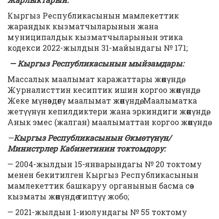
Кыргыз Республикасынын мамлекеттик
жарандык кызматчыларынын жана
муниципалдык кызматчыларынын этика
кодекси 2022-жылдын 31-майындагы № 171;
— Кыргыз Республикасынын мыйзамдары:
Массалык маалымат каражаттары жөнүндө,
Журналисттин кесиптик ишин коргоо жөнүндө,
Жеке мүнөздөгү маалымат жөнүндө, Маалыматка
жетүүнүн кепилдиктери жана эркиндиги жөнүндө,
Анык эмес (жалган) маалыматтан коргоо жөнүндө.
—
Кыргыз Республикасынын Өкмөтүнүн/
Министрлер Кабинетинин токтомдору:
— 2004-жылдын 15-январындагы № 20 токтому
менен бекитилген Кыргыз Республикасынын
мамлекеттик башкаруу органынын басма сөз
кызматы жөнүндө типтүү жобо;
— 2021-жылдын 1-июлундагы № 55 токтому