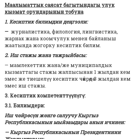
Маалыматтык саясат багытындагы улук
кызмат орундарынын тобуна
1. Кесиптик билимдин деңгээли:
—
журналистика, филология, лингвистика,
жарнак жана коомчулук менен байланыш
жаатында жогорку кесиптик билим.
2. Иш стажы жана тажрыйбасы:
— мамлекеттик жана/же муниципалдык
кызматтагы стажы жалпысынан 1 жылдан кем
эмес же тиешелүү кесиптик чөйрөдө 3 жылдан кем
эмес иш стажы.
3. Кесиптик компетенттүүлүгү:
3.1. Билимдери:
Иш чөйрөсүн жөнгө салуучу Кыргыз
Республикасынын мыйзамдары анын ичинен:
— Кыргыз Республикасынын Президентинин
Жарлыктарын: