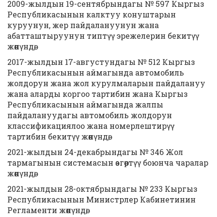
2009-жылдын 19-сентябрындагы № 597 Кыргыз
Республикасынын калктуу конуштарын
куруунун, жер пайдалануунун жана
абатташтыруунун типтүү эрежелерин бекитүү
жөнүндө;
2017-жылдын 17-августундагы № 512 Кыргыз
Республикасынын аймагында автомобиль
жолдорун жана жол курулмаларын пайдалануу
жана аларды коргоо тартибин жана Кыргыз
Республикасынын аймагында жалпы
пайдалануудагы автомобиль жолдорун
классификациялоо жана номерлештирүү
тартибин бекитүү жөнүндө;
2021-жылдын 24-декабрындагы № 346 Жол
тармагынын системасын өзгөртүү боюнча чаралар
жөнүндө;
2021-жылдын 28-октябрындагы № 233 Кыргыз
Республикасынын Министрлер Кабинетинин
Регламенти жөнүндө;