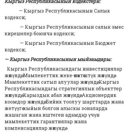
Кыргыз Республикасынын кодекс
тери:
— Кыргыз Республикасынын Салык
кодекси;
— Кыргыз Республикасынын салык эмес
кирешелер боюнча кодекси;
— Кыргыз Республикасынын Бюджет
кодекси;
— Кыргыз Республикасынын мыйзамдары:
Кыргыз Республикасындагы инвестициялар
жөнүндө, Мамлекеттик жеке-өнөктөштүк жөнүндө,
Мамлекеттик сатып алуулар жөнүндө, Кыргыз
Республикасындагы стратегиялык объекттер
жөнүндө, Карыздык абал жөнүндө, Акционердик
коомдор жөнүндө, Бийик тоолуу шарттарда жана
жетүүгө кыйын болгон алыскы зоналарда
жашаган жана иштеген адамдар үчүн
мамлекеттик гарантиялар жана
компенсациялар жөнүндө.