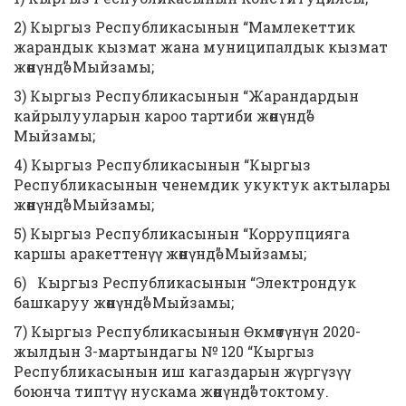
2) Кыргыз Республикасынын “Мамлекеттик
жарандык кызмат жана муниципалдык кызмат
жөнүндө” Мыйзамы;
3) Кыргыз Республикасынын “Жарандардын
кайрылууларын кароо тартиби жөнүндө”
Мыйзамы;
4) Кыргыз Республикасынын “Кыргыз
Республикасынын ченемдик укуктук актылары
жөнүндө” Мыйзамы;
5) Кыргыз Республикасынын “Коррупцияга
каршы аракеттенүү жөнүндө” Мыйзамы;
6) Кыргыз Республикасынын “Электрондук
башкаруу жөнүндө” Мыйзамы;
7) Кыргыз Республикасынын Өкмөтүнүн 2020-
жылдын 3-мартындагы № 120 “Кыргыз
Республикасынын иш кагаздарын жүргүзүү
боюнча типтүү нускама жөнүндө” токтому.