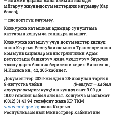
— илимий даража жана илимий наамды
ыйгаруу жөнүндө документтердин көчүрмөлөрү (бар
болсо);
— паспорттун көчүрмөсү.
Конкурска катышкан адамдар сунуштама
каттарын кошумча тапшыра алышат.
Конкурска катышуу үчүн документтер көктөлүп
жана Кыргыз Республикасынын Транспорт жана
коммуникациялар министрлигинин Адам
ресурстары
башкаруу жана уюштуруу
бөлүмүнө
төмөнкү дарек боюнча берилиши керек: Бишкек ш.,
Н
.Исанов көч., 42
,
305-
кабинет.
Документтер 2025-жылдын 28-июлунан тартып
9-августка чейин
(8-август — кабыл
алуунун акыркы күнү)
иш күндөрү саат 9.00 дөн
18.00 гө чейин кабыл алынат.
Кошумча маалымат
(0312) 31 43 94 телефону жана КР ТКМ
www.mtd.gov.kg
жана Кыргыз
Республикасынын Министрлер Кабинетине