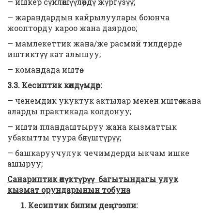
— ишкер сүйлөшүүлөрдү жүргүзүү;
— жарандардын кайрылуулары боюнча
жоопторду кароо жана даярдоо;
— мамлекеттик жана/же расмий тилдерде
иштиктүү кат алышуу;
— командада иштөө.
3.3. Кесиптик көндүмдөр:
— ченемдик укуктук актылар менен иштөө жана
аларды практикада колдонуу;
— ишти пландаштыруу жана кызматтык
убакытты туура бөлүштүрүү;
— башкаруучулук чечимдерди ыкчам ишке
ашыруу;
Санариптик өнүктүрүү багытындагы улук
кызмат орундарынын тобуна
1. Кесиптик билим деңгээли: