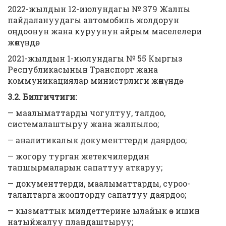
2022-жылдын 12-июлундагы № 379 Жалпы
пайдалануудагы автомобиль жолдорун
оңдоонун жана куруунун айрым маселелери
жөнүндө;
2021-жылдын 1-июлундагы № 55 Кыргыз
Республикасынын Транспорт жана
коммуникациялар министрлиги жөнүндө.
3.2. Билгичтиги:
— маалыматтарды чогултуу, талдоо,
системалаштыруу жана жалпылоо;
— аналитикалык документтерди даярдоо;
— жогору турган жетекчилердин
тапшырмаларын сапаттуу аткаруу;
— документтерди, маалыматтарды, суроо-
талаптарга жоопторду сапаттуу даярдоо;
— кызматтык милдеттерине ылайык өз ишин
натыйжалуу пландаштыруу;