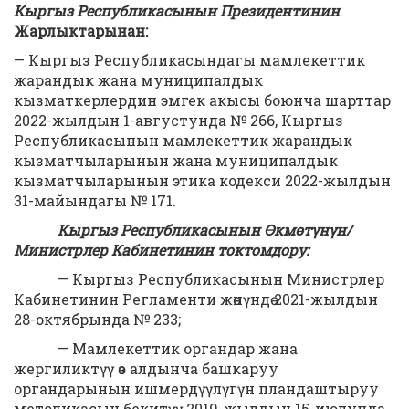
Кыргыз Республикасынын Президентинин
Жарлыктарынан:
— Кыргыз Республикасындагы мамлекеттик
жарандык жана муниципалдык
кызматкерлердин эмгек акысы боюнча шарттар
2022-жылдын 1-августунда № 266, Кыргыз
Республикасынын мамлекеттик жарандык
кызматчыларынын жана муниципалдык
кызматчыларынын этика кодекси 2022-жылдын
31-майындагы № 171.
Кыргыз Республикасынын Өкмөтүнүн/
Министрлер Кабинетинин токтомдору:
— Кыргыз Республикасынын Министрлер
Кабинетинин Регламенти жөнүндө 2021-жылдын
28-октябрында № 233;
— Мамлекеттик органдар жана
жергиликтүү өз алдынча башкаруу
органдарынын ишмердүүлүгүн пландаштыруу
методикасын бекитүү 2019-жылдын 15-июлунда