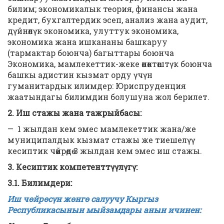
билим; экономикалык теория, финансы жана
кредит, бухгалтердик эсеп, анализ жана аудит,
дүйнөлүк экономика, улуттук экономика,
экономика жана ишкананы башкаруу
(тармактар боюнча) багыттары боюнча
Экономика, мамлекеттик-жеке өнөктөштүк боюнча
башкы адистин кызмат орду үчүн
гуманитардык илимдер: Юриспруденция
жаатындагы билимдин болушуна жол берилет.
2. Иш стажы жана тажрыйбасы:
— 1 жылдан кем эмес мамлекеттик жана/же
муниципалдык кызмат стажы же тиешелүү
кесиптик чөйрөдө 3 жылдан кем эмес иш стажы.
3.
Кесиптик компетенттүүлүгү:
3.1. Билимдери:
Иш чөйрөсүн жөнгө салуучу Кыргыз
Республикасынын мыйзамдары анын ичинен: