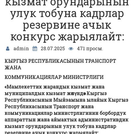
кызмат орундарынын
улук тобуна кадрлар
резервине ачык
конкурс жарыялайт:
admin
28.07.2025
471 просм.
КЫРГЫЗ РЕСПУБЛИКАСЫНЫН ТРАНСПОРТ
ЖАНА
КОММУНИКАЦИЯЛАР МИНИСТРЛИГИ
«Мамлекеттик жарандык кызмат жана
муниципалдык кызмат жөнүндө» Кыргыз
Республикасынын Мыйзамына ылайык Кыргыз
Республикасынын Транспорт жана
коммуникациялар министрлигинин борбордук
аппараттын
жана аймактык
административдик
кызмат орундарынын улук
то
буна
кадрлар
резервине ачык конкурс жарыялайт: