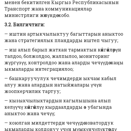
менен бекитилген Кыргыз Республикасынын
Транспорт жана коммуникациялар
министрлиги жөнүндө жобо.
3.2. Билгичтиги:
— иштин артыкчылыктуу багыттарын аныктоо
жана стратегиялык пландарды иштеп чыгуу;
— иш алып барып жаткан тармактын көйгөйлөрүн
талдоо, болжолдоо, жалпылоо, мониторинг
жүргүзүү, контролдоо жана аларды чечүүдө жаңы
ыкмаларды интеграциялоо;
— башкаруучулук чечимдерди ыкчам кабыл
алуу жана алардын натыйжалары үчүн
жоопкерчилик тартуу;
— кызыкчылыктардын кагылышына алып
келүүчү көйгөйлүү кырдаалдарды өз убагында
аныктоо жана чечүү;
— коюлган милдеттерди чечүүдө новатордук
ыкмаларды колдонуу үчүн мүмкүнчүлүктөрдү