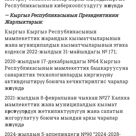
Республикасынын киберкоопсуздугу жөнүндө.
— Кыргыз Республикасынын Президентинин
Жарлыктарын:
Кыргыз Кыргыз Республикасынын
мамлекеттик жарандык кызматчыларынын
жана муниципалдык кызматчыларынын этика
кодекси 2022-жылдын 31-майындагы № 171;
2020-жылдын 17-декабрындагы №64 Кыргыз
Республикасынын мамлекеттик башкаруусуна
санариптик технологияларды киргизүүнү
активдештирүү боюнча кечиктирилгис чаралар
жөнүндө;
2021-жылдын 8-февралынан чыккан №27 Калкка
мамлекеттик жана муниципалдык кызмат
көрсөтүүлөрдүн жеткиликтүүлүгүн жана сапатын
жогорулатуу боюнча мындан аркы чаралар
жөнүндө,
2024-жылдын 5-апрелиндеги №90 “2024-2028-