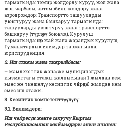
тармагында: темир жолдорду куруу, жол жана
жол чарбасы, автомобиль жолдору жана
аэродромдор; Транспортто ташууларды
уюштуруу жана башкаруу тармагында:
ташууларды уюштуруу жана транспортто
башкаруу (түрлөрү боюнча), Курулуш
тармагында: өнөр жай жана жарандык курулуш;
Гуманитардык илимдер тармагында:
юриспруденция.
2. Иш стажы жана тажрыйбасы:
— мамлекеттик жана/же муниципалдык
кызматтагы стажы жалпысынан 1 жылдан кем
эмес же тиешелүү кесиптик чөйрөдө 3 жылдан кем
эмес иш стажы.
3. Кесиптик компетенттүүлүгү:
3.1. Билимдери:
Иш чөйрөсүн жөнгө салуучу Кыргыз
Республикасынын мыйзамдары анын ичинен: