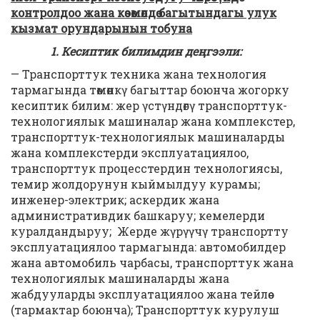
контролдоо жана көзөмөлдөө
багытындагы улук
кызмат орундарынын тобуна
1. Кесиптик билимдин деңгээли:
— Транспорттук техника жана технология
тармагында төмөнкү багыттар боюнча жогорку
кесиптик билим: жер үстүндөгү транспорттук-
технологиялык машиналар жана комплекстер,
транспорттук-технологиялык машиналарды
жана комплекстерди эксплуатациялоо,
транспорттук процесстердин технологиясы,
темир жолдорунун кыймылдуу курамы;
инженер-электрик; аскердик жана
административдик башкаруу; кемелерди
куралдандыруу; Жерде жүрүүчү транспортту
эксплуатациялоо тармагында: автомобилдер
жана автомобиль чарбасы, транспорттук жана
технологиялык машиналарды жана
жабдууларды эксплуатациялоо жана тейлөө
(тармактар боюнча); Транспорттук курулуш