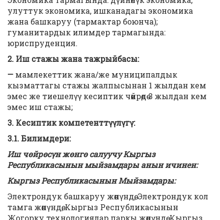
улуттук экономика, ишканадагы экономика
жана башкаруу (тармактар боюнча);
гуманитардык илимдер тармагында:
юриспруденция.
2. Иш стажы жана тажрыйбасы:
—
мамлекеттик жана/же муниципалдык
кызматтагы стажы жалпысынан 1 жылдан кем
эмес же тиешелүү кесиптик чөйрөдө 3 жылдан кем
эмес иш стажы;
3. Кесиптик компетенттүүлүгү:
3.1. Билимдери:
Иш чөйрөсүн жөнгө салуучу Кыргыз
Республикасынын мыйзамдары анын ичинен:
Кыргыз Республикасынын Мыйзамдары:
Электрондук башкаруу жөнүндө, Электрондук кол
тамга жөнүндө, Кыргыз Республикасынын
Жогорку технологиялар паркы жөнүндө, Кыргыз