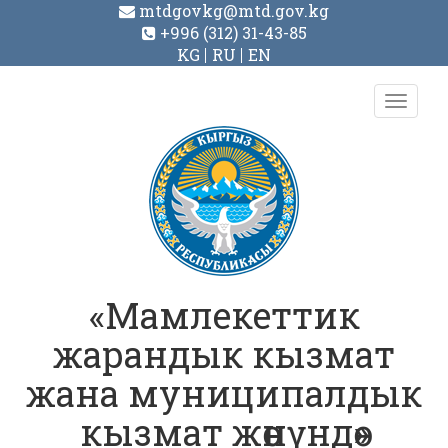
mtdgovkg@mtd.gov.kg
+996 (312) 31-43-85
KG
RU
EN
Toggl
navig
«Мамлекеттик
жарандык кызмат
жана муниципалдык
кызмат жөнүндө»