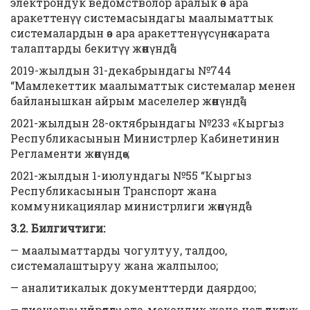
электрондук ведомстволор аралык өз ара
аракеттенүү системасындагы маалыматтык
системалардын өз ара аракеттенүүсүнө карата
талаптарды бекитүү жөнүндө”;
2019-жылдын 31-декабрындагы №744
“Мамлекеттик маалыматтык системалар менен
байланышкан айрым маселелер жөнүндө”;
2021-жылдын 28-октябрындагы №233 «Кыргыз
Республикасынын Министрлер Кабинетинин
Регламенти жөнүндө»;
2021-жылдын 1-июлундагы №55 “Кыргыз
Республикасынын Транспорт жана
коммуникациялар министрлиги жөнүндө”.
3.2. Билгичтиги:
— маалыматтарды чогултуу, талдоо,
системалаштыруу жана жалпылоо;
— аналитикалык документтерди даярдоо;
— тиешелүү чөйрөдөгү ата-мекендик жана чет өлкөлүк