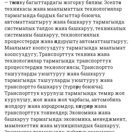
— төмөнкү багыттардагы жогорку билим: Эсептөө
техникасы жана маалыматтык технологиялар
тармагында бардык багыттар боюнча;
автоматташтыруу жана башкаруу тармагында:
системалык талдоо жана башкаруу, техникалык
системаны башкаруу, технологиялык
процесстерди жана өндүрүштү автоматташтыруу;
Маалымат коопсуздугу тармагында: маалымат
коопсуздугу; Транспорттук техника жана
технологиялар тармагында: транспорттук
процесстердин технологиясы; Транспортто
ташууларды уюштуруу жана башкаруу
тармагында: ташууларды уюштуруу жана
транспортто башкаруу (түрлөрү боюнча);
Транспорттук курулуш тармагында: темир жол
курулушу, жол жана жол чарбасы, автомобиль
жолдору жана аэродромдор, көпүрөлөр жана
транспорттук тоннелдер; Экономика жана
башкаруу тармагында: экономика, менеджмент,
мамлекеттик жана муниципалдык башкаруу;
Экономика тармагында: дүйнөлүк экономика,