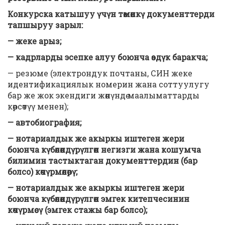
Конкурска катышуу үчүн төмөнкү документтерди
тапшыруу зарыл:
— жеке арыз;
— кадрларды эсепке алуу боюнча өздүк баракча;
— резюме (электрондук почтаны, СИН жеке
идентификациялык номерин жана соттуулугу
бар же жок экендиги жөнүндө маалыматтарды
көрсөтүү менен);
— автобиография;
— нотариалдык же акыркы иштеген жери
боюнча күбөлөндүрүлгөн негизги жана кошумча
билимин тастыктаган документтердин (бар
болсо) көчүрмөлөрү;
— нотариалдык же акыркы иштеген жери
боюнча күбөлөндүрүлгөн эмгек китепчесинин
көчүрмөсү (эмгек стажы бар болсо);