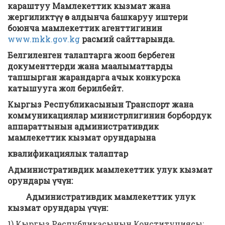
караштуу Мамлекеттик кызмат жана
жергиликтүү өз алдынча башкаруу иштери
боюнча мамлекеттик агенттигинин
www.mkk.gov.kg
расмий сайттарында.
Белгиленген талаптарга жооп бербеген
документтерди жана маалыматтарды
тапшырган жарандарга ачык конкурска
катышууга жол берилбейт.
Кыргыз Республикасынын Транспорт жана
коммуникациялар министрлигинин борбордук
аппараттынын административдик
мамлекеттик кызмат орундарына
к
валификациялык талаптар
Административдик мамлекеттик
улук
кызмат
орундары үчүн:
Административдик мамлекеттик
улук
кызмат орундары үчүн:
1) Кыргыз Республикасынын Конституциясы;