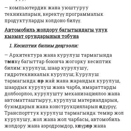
— компьютердик жана уюштуруу
техникаларын, керектүү программалык
продуктуларды колдоно билүү.
Автомобиль жолдору багытындагы улук
кызмат орундарынын тобуна
1. Кесиптик билим деңгээли:
— Архитектура жана курулуш тармагында
төмөнкү багыттар боюнча жогорку кесиптик
билим: курулуш, шаар курулушу,
гидротехникалык курулуш; Курулуш
тармагында: өнөр жай жана жарандык курулуш,
шаардык курулуш жана чарба, имараттарды
долбоорлоо, курулушту механизациялоо жана
автоматташтыруу, курулуш материалдарын,
буюмдарын жана конструкцияларын өндүрүү;
Транспорттук курулуш тармагында: темир жол
курулушу, жол жана жол чарбасы, автомобиль
жолдору жана аэродромдор, көпүрөлөр жана