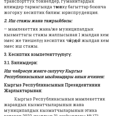
транспорттук тоннелдер, гуманитардык
илимдер тармагында төмөнкү багыттар боюнча
жогорку кесиптик билим: юриспруденция.
2. Иш стажы жана тажрыйбасы:
— мамлекеттик жана/же муниципалдык
кызматтагы стажы жалпысынан 1 жылдан кем
эмес же тиешелүү кесиптик чөйрөдө 3 жылдан кем
эмес иш стажы.
3.
Кесиптик компетенттүүлүгү:
3.1. Билимдери:
Иш чөйрөсүн жөнгө салуучу Кыргыз
Республикасынын мыйзамдары анын ичинен:
Кыргыз Республикасынын Президентинин
Жарлыктарынан:
Кыргыз Республикасынын мамлекеттик
жарандык кызматчыларынын жана
муниципалдык кызматчыларынын этика
кодекси 2022-жылдын 31-майындагы № 171.