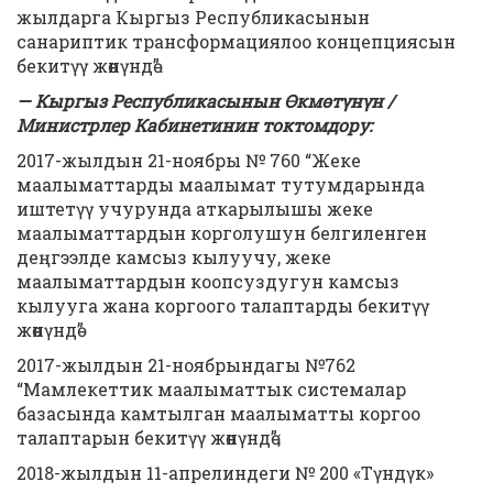
жылдарга Кыргыз Республикасынын
санариптик трансформациялоо концепциясын
бекитүү жөнүндө”.
— Кыргыз Республикасынын Өкмөтүнүн /
Министрлер Кабинетинин токтомдору:
2017-жылдын 21-ноябры № 760 “Жеке
маалыматтарды маалымат тутумдарында
иштетүү учурунда аткарылышы жеке
маалыматтардын корголушун белгиленген
деңгээлде камсыз кылуучу, жеке
маалыматтардын коопсуздугун камсыз
кылууга жана коргоого талаптарды бекитүү
жөнүндө”
2017-жылдын 21-ноябрындагы №762
“Мамлекеттик маалыматтык системалар
базасында камтылган маалыматты коргоо
талаптарын бекитүү жөнүндө”;
2018-жылдын 11-апрелиндеги № 200 «Түндүк»