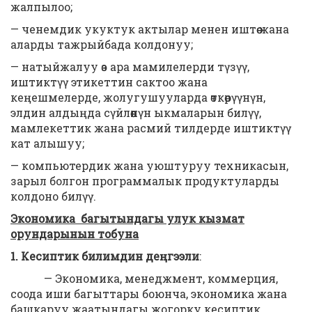
жалпылоо;
— ченемдик укуктук актылар менен иштөө жана
аларды тажрыйбада колдонуу;
— натыйжалуу өз ара мамилелерди түзүү,
иштиктүү этикеттин сактоо жана
кеңешмелерде, жолугушууларда өткөрүүнүн,
элдин алдыңда сүйлөөнүн ыкмаларын билүү,
мамлекеттик жана расмий тилдерде иштиктүү
кат алышуу;
— компьютердик жана уюштуруу техникасын,
зарыл болгон программалык продуктуларды
колдоно билүү.
Экономика багытындагы улук кызмат
орундарынын тобуна
1. Кесиптик билимдин деңгээли
:
— Экономика, менеджмент, коммерция,
соода иши багыттары боюнча, экономика жана
башкаруу жаатындагы жогорку кесиптик