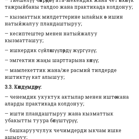
тажрыйбаны талдоо жана практикада колдонуу;
— кызматтык милдеттерине ылайык өз ишин
натыйжалуу пландаштыруу;
— кесиптештер менен натыйжалуу
кызматташуу;
— ишкердик сүйлөшүүлөрдү жүргүзүү;
— эмгектин жаңы шарттарына көнүү;
— мамлекеттик жана/же расмий тилдерде
иштиктүү кат алышуу;
3.3.
К
өндүмдөрү:
— ченемдик укуктук актылар менен иштөө жана
аларды практикада колдонуу;
— ишти пландаштыруу жана кызматтык
убакытты туура бөлүштүрүү;
— башкаруучулук чечимдерди ыкчам ишке
ашыруу;