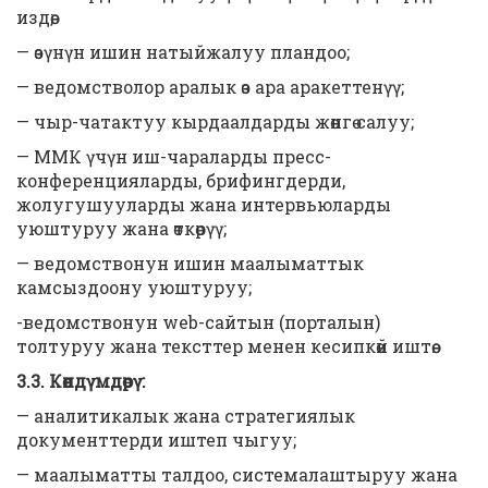
издөө;
— өзүнүн ишин натыйжалуу пландоо;
— ведомстволор аралык өз ара аракеттенүү;
— чыр-чатактуу кырдаалдарды жөнгө салуу;
— ММК үчүн иш-чараларды пресс-
конференцияларды, брифингдерди,
жолугушууларды жана интервьюларды
уюштуруу жана өткөрүү;
— ведомствонун ишин маалыматтык
камсыздоону уюштуруу;
-ведомствонун web-сайтын (порталын)
толтуруу жана тексттер менен кесипкөй иштөө.
3.3. Көндүмдөр
ү
:
— аналитикалык жана стратегиялык
документтерди иштеп чыгуу;
— маалыматты талдоо, системалаштыруу жана