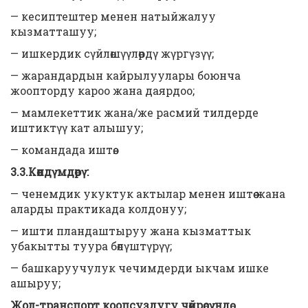
— кесиптештер менен натыйжалуу
кызматташуу;
— ишкердик сүйлөшүүлөрдү жүргүзүү;
— жарандардын кайрылуулары боюнча
жоопторду кароо жана даярдоо;
— мамлекеттик жана/же расмий тилдерде
иштиктүү кат алышуу;
— командада иштөө.
3.3.Көндүмдөрү:
— ченемдик укуктук актылар менен иштөө жана
аларды практикада колдонуу;
— ишти пландаштыруу жана кызматтык
убакытты туура бөлүштүрүү;
— башкаруучулук чечимдерди ыкчам ишке
ашыруу;
Жол-транспорт коопсуздугу чөйрөсүндө