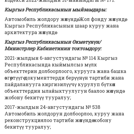
Кыргыз Республикасынын мыйзамдары:
Автомобиль жолдору жөнүндө, Жол фонду жөнүндө,
Кыргыз Республикасынын шаар куруу жана
архитектура жөнүндө.
Кыргыз Республикасынын Өкмөтүнүн/
Министрлер Кабинетинин токтомдору:
2021-жылдын 6-августундагы № 114 Кыргыз
Республикасында кыймылсыз мүлк
объекттерин долбоорлоого, курууга жана башка
өзгөртүүгө документтерди берүүнүн тартиби жана
пайдаланууга киргизилүүчү курулуп бүткөн
объекттердин ылайыктуулугун баалоо жөнүндө
жобону бекитүү тууралуу;
2017-жылдын 24-августундагы № 538
Автомобиль жолдорун долбоорлоо, куруу жана
реконструкциялоо тартиби жөнүндө жобону
бекитүү тууралуу;