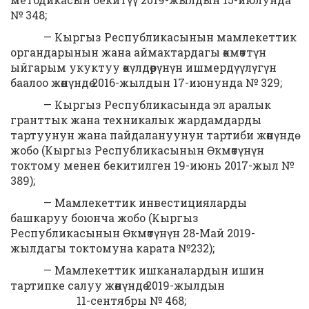
№ 348;
— Кыргыз Республикасынын мамлекеттик
органдарынын жана аймактардагы өкмөттүн
ыйгарым укуктуу өкүлдөрүнүн ишмердүүлүгүн
баалоо жөнүндө 2016-жылдын 17-июнунда № 329;
— Кыргыз Республикасында эл аралык
гранттык жана техникалык жардамдарды
тартуунун жана пайдалануунун тартиби жөнүндө
жобо (Кыргыз Республикасынын Өкмөтүнүн
токтому менен бекитилген 19-июнь 2017-жыл №
389);
— Мамлекеттик инвестицияларды
башкаруу боюнча жобо (Кыргыз
Республикасынын Өкмөтүнүн 28-Май 2019-
жылдагы токтомуна карата №232);
— Мамлекеттик ишканалардын ишин
тартипке салуу жөнүндө 2019-жылдын
11-сентябры № 468;