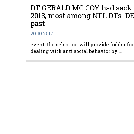
DT GERALD MC COY had sack in
2013, most among NFL DTs. D
past
20.10.2017
event, the selection will provide fodder fo
dealing with anti social behavior by …