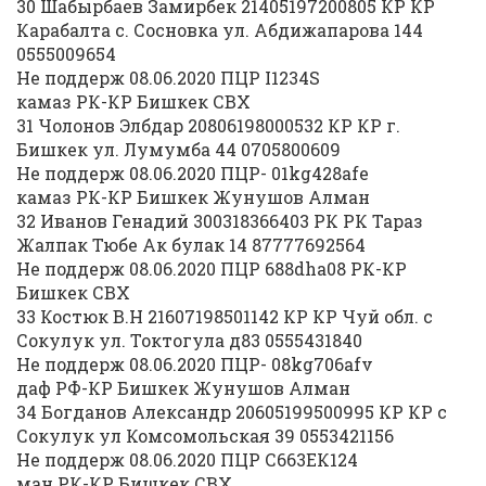
30 Шабырбаев Замирбек 21405197200805 КР КР
Карабалта с. Сосновка ул. Абдижапарова 144
0555009654
Не поддерж 08.06.2020 ПЦР I1234S
камаз РК-КР Бишкек СВХ
31 Чолонов Элбдар 20806198000532 КР КР г.
Бишкек ул. Лумумба 44 0705800609
Не поддерж 08.06.2020 ПЦР- 01kg428afe
камаз РК-КР Бишкек Жунушов Алман
32 Иванов Генадий 300318366403 РК РК Тараз
Жалпак Тюбе Ак булак 14 87777692564
Не поддерж 08.06.2020 ПЦР 688dha08 РК-КР
Бишкек СВХ
33 Костюк В.Н 21607198501142 КР КР Чуй обл. с
Сокулук ул. Токтогула д83 0555431840
Не поддерж 08.06.2020 ПЦР- 08kg706afv
даф РФ-КР Бишкек Жунушов Алман
34 Богданов Александр 20605199500995 КР КР с
Сокулук ул Комсомольская 39 0553421156
Не поддерж 08.06.2020 ПЦР С663ЕК124
ман РК-КР Бишкек СВХ