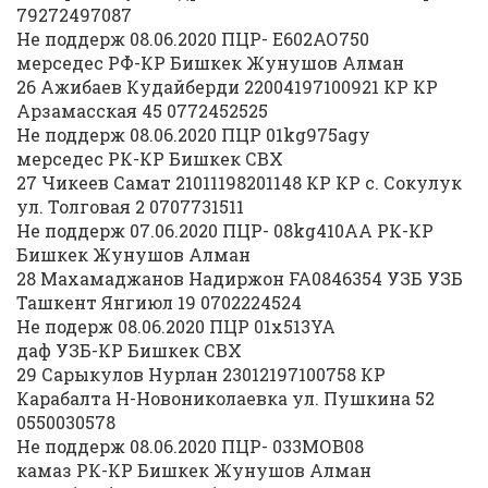
79272497087
Не поддерж 08.06.2020 ПЦР- Е602АО750
мерседес РФ-КР Бишкек Жунушов Алман
26 Ажибаев Кудайберди 22004197100921 КР КР
Арзамасская 45 0772452525
Не поддерж 08.06.2020 ПЦР 01kg975agy
мерседес РК-КР Бишкек СВХ
27 Чикеев Самат 21011198201148 КР КР с. Сокулук
ул. Толговая 2 0707731511
Не поддерж 07.06.2020 ПЦР- 08kg410АА РК-КР
Бишкек Жунушов Алман
28 Махамаджанов Надиржон FA0846354 УЗБ УЗБ
Ташкент Янгиюл 19 0702224524
Не подерж 08.06.2020 ПЦР 01х513YA
даф УЗБ-КР Бишкек СВХ
29 Сарыкулов Нурлан 23012197100758 КР
Карабалта Н-Новониколаевка ул. Пушкина 52
0550030578
Не поддерж 08.06.2020 ПЦР- 033МОВ08
камаз РК-КР Бишкек Жунушов Алман