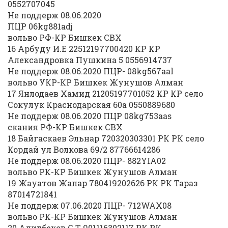
0552707045
Не поддерж 08.06.2020
ПЦР 06kg881adj
вольво РФ-КР Бишкек СВХ
16 Арбуду И.Е 22512197700420 КР КР
Александровка Пушкина 5 0556914737
Не поддерж 08.06.2020 ПЦР- 08kg567aal
вольво УКР-КР Бишкек Жунушов Алман
17 Янлодаев Хамид 21205197701052 КР КР село
Сокулук Краснодарская 60а 0550889680
Не поддерж 08.06.2020 ПЦР 08kg753aas
скания РФ-КР Бишкек СВХ
18 Байгаскаев Эльнар 720320303301 РК РК село
Кордай ул Волкова 69/2 87766614286
Не поддерж 08.06.2020 ПЦР- 882YIA02
вольво РК-КР Бишкек Жунушов Алман
19 Жауатов Жапар 780419202626 РК РК Тараз
87014721841
Не поддерж 07.06.2020 ПЦР- 712WAX08
вольво РК-КР Бишкек Жунушов Алман
20 Адилбеков С.Т 901116302117 РК РК