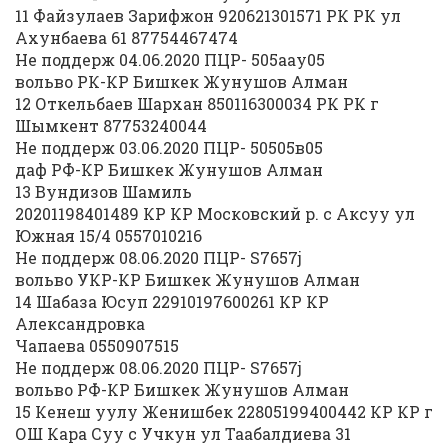
11 Файзулаев Зарифжон 920621301571 РК РК ул
Ахунбаева 61 87754467474
Не поддерж 04.06.2020 ПЦР- 505aay05
вольво РК-КР Бишкек Жунушов Алман
12 Откельбаев Шархан 850116300034 РК РК г
Шымкент 87753240044
Не поддерж 03.06.2020 ПЦР- 50505в05
даф РФ-КР Бишкек Жунушов Алман
13 Вундизов Шамиль
20201198401489 КР КР Московский р. с Аксуу ул
Южная 15/4 0557010216
Не поддерж 08.06.2020 ПЦР- S7657j
вольво УКР-КР Бишкек Жунушов Алман
14 Шабаза Юсуп 22910197600261 КР КР
Александровка
Чапаева 0550907515
Не поддерж 08.06.2020 ПЦР- S7657j
вольво РФ-КР Бишкек Жунушов Алман
15 Кенеш уулу Женишбек 22805199400442 КР КР г
ОШ Кара Суу с Учкун ул Таабалдиева 31