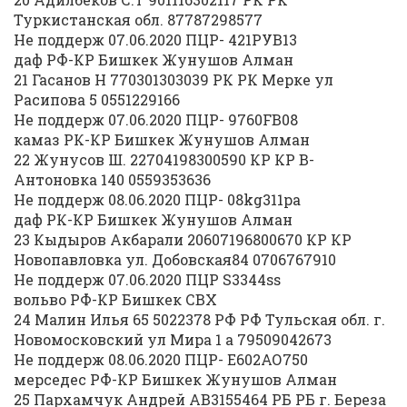
Туркистанская обл. 87787298577
Не поддерж 07.06.2020 ПЦР- 421РУВ13
даф РФ-КР Бишкек Жунушов Алман
21 Гасанов Н 770301303039 РК РК Мерке ул
Расипова 5 0551229166
Не поддерж 07.06.2020 ПЦР- 9760FB08
камаз РК-КР Бишкек Жунушов Алман
22 Жунусов Ш. 22704198300590 КР КР В-
Антоновка 140 0559353636
Не поддерж 08.06.2020 ПЦР- 08kg311ра
даф РК-КР Бишкек Жунушов Алман
23 Кыдыров Акбарали 20607196800670 КР КР
Новопавловка ул. Добовская84 0706767910
Не поддерж 07.06.2020 ПЦР S3344ss
вольво РФ-КР Бишкек СВХ
24 Малин Илья 65 5022378 РФ РФ Тульская обл. г.
Новомосковский ул Мира 1 а 79509042673
Не поддерж 08.06.2020 ПЦР- Е602АО750
мерседес РФ-КР Бишкек Жунушов Алман
25 Пархамчук Андрей АВ3155464 РБ РБ г. Береза