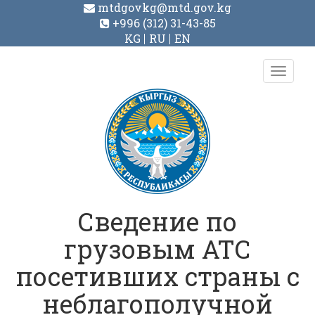
mtdgovkg@mtd.gov.kg
+996 (312) 31-43-85
KG
RU
EN
Toggl
navig
Сведение по
грузовым АТС
посетивших страны с
неблагополучной