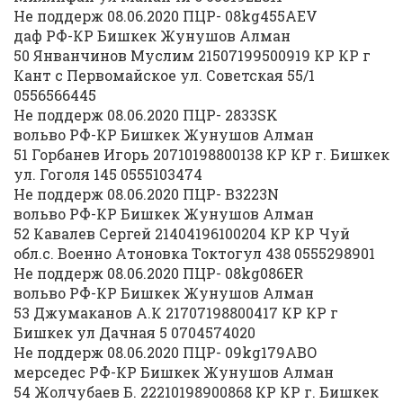
Не поддерж 08.06.2020 ПЦР- 08kg455AEV
даф РФ-КР Бишкек Жунушов Алман
50 Янванчинов Муслим 21507199500919 КР КР г
Кант с Первомайское ул. Советская 55/1
0556566445
Не поддерж 08.06.2020 ПЦР- 2833SK
вольво РФ-КР Бишкек Жунушов Алман
51 Горбанев Игорь 20710198800138 КР КР г. Бишкек
ул. Гоголя 145 0555103474
Не поддерж 08.06.2020 ПЦР- В3223N
вольво РФ-КР Бишкек Жунушов Алман
52 Кавалев Сергей 21404196100204 КР КР Чуй
обл.с. Военно Атоновка Токтогул 438 0555298901
Не поддерж 08.06.2020 ПЦР- 08kg086ER
вольво РФ-КР Бишкек Жунушов Алман
53 Джумаканов А.К 21707198800417 КР КР г
Бишкек ул Дачная 5 0704574020
Не поддерж 08.06.2020 ПЦР- 09kg179ABO
мерседес РФ-КР Бишкек Жунушов Алман
54 Жолчубаев Б. 22210198900868 КР КР г. Бишкек