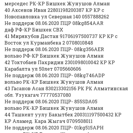
мерседес РК-КР Бишкек Жунушов Алман
40 Аксенов Иван 22801198200387 КР КР с
Новопавловка ул Северная 140 0557888262
Не поддерж 08.06.2020 ПЦР 08kg854AAR
даф РФ-КР Бишкек СВХ
41 Мирякубов Дастан 91706197500737 КР КР с
Восток ул Курманбека 2 0708010848
Не поддерж 08.06.2020 ПЦР- 08kg356AER
вольво РФ-КР Бишкек Жунушов Алман
42 Токтобаев Пахридин 2301098010042 КР КР
Карабалта ул 50лет 0705660606
Не поддерж 08.06.2020 ПЦР- 08kg746ADP
вольво РК-КР Бишкек Жунушов Алман
43 Гасанов Асан 830213302156 РК РК Алматинская
обл. Узукагач 77770537080
Не поддерж 08.06.2020 ПЦР- 855SDA05
вольво РК-КР Бишкек Жунушов Алман
44 Ташкент уулу Бакытбек 200311197500432 КР
КР Аламед. Кара Жыгач 0709508011
Не поддерж 08.06.2020 ПЦР- 01kg515APH