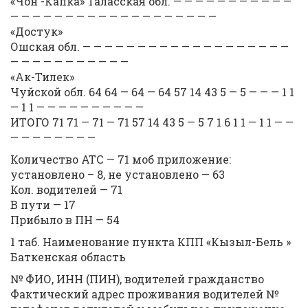
«Чон -Капка» Таласская обл. — — — — — — — — — — —
— — — — — — — — — — — — — — — — — — —
«Достук»
Ошская обл. — — — — — — — — — — — — — — — — — — —
— — — — — — — — — — —
«Ак-Тилек»
Чуйской обл. 64 64 — 64 — 64 57 14 43 5 — 5 — — — 1 1
— 1 1 — — — — — — — — — —
ИТОГО 71 71 — 71 — 71 57 14 43 5 — 5 7 1 6 1 1 — 1 1 — —
— — — — — — — —
Количество АТС — 71 моб приложение:
установлено – 8, не установлено — 63
Кол. водителей — 71
В пути — 17
Прибыло в ПН — 54
1 таб. Наименование пункта КПП «Кызыл-Бель »
Баткенская область
№ ФИО, ИНН (ПИН), водителей гражданство
Фактический адрес проживания водителей №