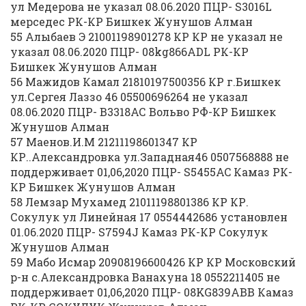
ул Медерова не указал 08.06.2020 ПЦР- S3016L
мерседес РК-КР Бишкек Жунушов Алман
55 Алыбаев Э 21001198901278 КР КР не указал не
указал 08.06.2020 ПЦР- 08kg866ADL РК-КР
Бишкек Жунушов Алман
56 Мажидов Камал 21810197500356 КР г.Бишкек
ул.Сергея Лаззо 46 05500696264 не указал
08.06.2020 ПЦР- В3318АС Вольво РФ-КР Бишкек
Жунушов Алман
57 Маенов.И.М 21211198601347 КР
КР..Александровка ул.Западная46 0507568888 не
поддерживает 01,06,2020 ПЦР- S5455AC Камаз РК-
КР Бишкек Жунушов Алман
58 Лемзар Мухамед 21011198801386 КР КР.
Сокулук ул Линейная 17 0554442686 установлен
01.06.2020 ПЦР- S7594J Камаз РК-КР Сокулук
Жунушов Алман
59 Мабо Исмар 20908196600426 КР КР Московский
р-н с.Александровка Ванахуна 18 0552211405 не
поддерживает 01,06,2020 ПЦР- 08KG839ABB Камаз