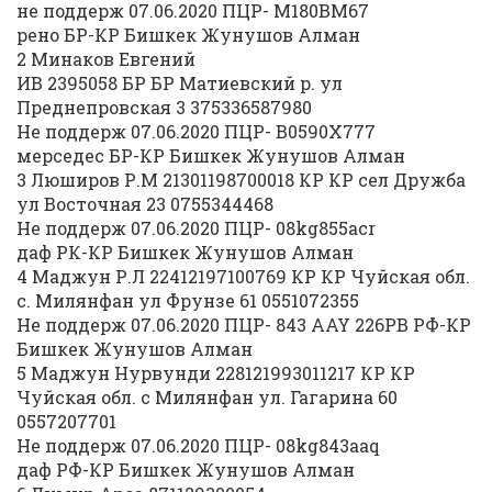
не поддерж 07.06.2020 ПЦР- М180ВМ67
рено БР-КР Бишкек Жунушов Алман
2 Минаков Евгений
ИВ 2395058 БР БР Матиевский р. ул
Преднепровская 3 375336587980
Не поддерж 07.06.2020 ПЦР- В0590Х777
мерседес БР-КР Бишкек Жунушов Алман
3 Люширов Р.М 21301198700018 КР КР сел Дружба
ул Восточная 23 0755344468
Не поддерж 07.06.2020 ПЦР- 08kg855acr
даф РК-КР Бишкек Жунушов Алман
4 Маджун Р.Л 22412197100769 КР КР Чуйская обл.
с. Милянфан ул Фрунзе 61 0551072355
Не поддерж 07.06.2020 ПЦР- 843 AAY 226PB РФ-КР
Бишкек Жунушов Алман
5 Маджун Нурвунди 228121993011217 КР КР
Чуйская обл. с Милянфан ул. Гагарина 60
0557207701
Не поддерж 07.06.2020 ПЦР- 08kg843aaq
даф РФ-КР Бишкек Жунушов Алман