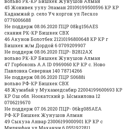
вольво РК-КР Бишкек Жунушов Алман
45 Жонивек уулу Эламан 20109199500596 КР КР
Кадамжай р. село Уч коргон ул Лесхоз
0776006688
Не поддерж 08.06.2020 ПЦР 08kg156AES
скания РК-КР Бишкек СВХ
46 Акунов Болотбек 21210196800648 КР КР г
Бишкек ж/м Дордой 6 0709209907
Не поддерж 08.06.2020 ПЦР- В2812АХ
вольво РК-КР Бишкек Жунушов Алман
47 Горбоконь А.А ID 0969060 КР КР с. Ново
Павловка Северная 140 78714266
Не поддерж 08.06.2020 ПЦР S0688i
вольво РФ-КР Бишкек СВХ
48 Жумабай у Мухамедсабир 22004199600693 КР
КР Ош обл. Ноокатский р. Ысмаилова 12
0706219670
Не поддерж 07.06.2020 ПЦР- 06kg085AEA
РФ-КР Бишкек Жунушов Алман
49 Сыхуза Анвар 23006199000901 КР КР с
Милянфан ул Маханчи 6 0551922811