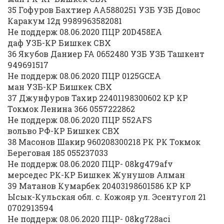
35 Гофуров Бахтиер АА5880251 УЗБ УЗБ Довос
Каракум 12д 9989963582081
Не поддерж 08.06.2020 ПЦР 20D458EA
даф УЗБ-КР Бишкек СВХ
36 Якубов Даниер FA 0652480 УЗБ УЗБ Ташкент
949691517
Не поддерж 08.06.2020 ПЦР 0125GCEA
ман УЗБ-КР Бишкек СВХ
37 Джунфуров Тахир 22401198300602 КР КР
Токмок Ленина 366 0557222862
Не поддерж 08.06.2020 ПЦР 552AFS
вольво РФ-КР Бишкек СВХ
38 Масонов Шакир 960208300218 РК РК Токмок
Береговая 185 055237033
Не поддерж 08.06.2020 ПЦР- 08kg479afv
мерседес РК-КР Бишкек Жунушов Алман
39 Матанов Кумарбек 20403198601586 КР КР
Ысык-Кульская обл. с. Кожояр ул. Эсентугол 21
0702913594
Не поддерж 08.06.2020 ПЦР- 08kg728aci