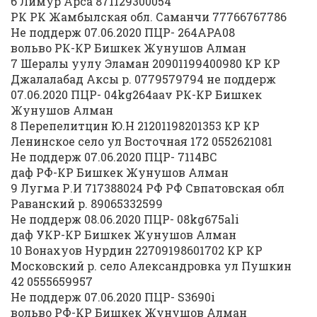
6 Лимур Арса 871129300054
РК РК Жамбылская обл. Саманчи 77766767786
Не поддерж 07.06.2020 ПЦР- 264АРА08
вольво РК-КР Бишкек Жунушов Алман
7 Шералы уулу Эламан 20901199400980 КР КР
Джалалабад Аксы р. 0779579794 не поддерж
07.06.2020 ПЦР- 04kg264aav РК-КР Бишкек
Жунушов Алман
8 Перепелитцин Ю.Н 21201198201353 КР КР
Ленинское село ул Восточная 172 0552621081
Не поддерж 07.06.2020 ПЦР- 7114ВС
даф РФ-КР Бишкек Жунушов Алман
9 Лугма Р.И 717388024 РФ РФ Свпатовская обл
Раванский р. 89065332599
Не поддерж 08.06.2020 ПЦР- 08kg675ali
даф УКР-КР Бишкек Жунушов Алман
10 Вонахуов Нурдин 22709198601702 КР КР
Московский р. село Александровка ул Пушкин
42 0555659957
Не поддерж 07.06.2020 ПЦР- S3690i
вольво РФ-КР Бишкек Жунушов Алман