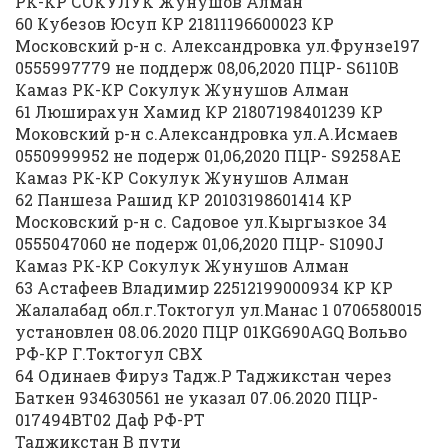
РК-КР СОКУЛУК Жунушов Алман
60 Кубезов Юсуп КР 21811196600023 КР
Московский р-н с. Александровка ул.Фрунзе197
0555997779 не поддерж 08,06,2020 ПЦР- S6110B
Камаз РК-КР Сокулук Жунушов Алман
61 Люширахун Хамид КР 21807198401239 КР
Моковский р-н с.Александровка ул.А.Исмаев
0550999952 не подерж 01,06,2020 ПЦР- S9258AE
Камаз РК-КР Сокулук Жунушов Алман
62 Паншеза Рашид КР 20103198601414 КР
Московский р-н с. Садовое ул.Кыргызкое 34
0555047060 не подерж 01,06,2020 ПЦР- S1090J
Камаз РК-КР Сокулук Жунушов Алман
63 Астафеев Владимир 22512199000934 КР КР
Жалалабад обл.г.Токтогул ул.Манас 1 0706580015
установлен 08.06.2020 ПЦР 01KG690AGQ Вольво
РФ-КР Г.Токтогул СВХ
64 Одинаев Фируз Тадж.Р Таджикстан через
Баткен 934630561 не указал 07.06.2020 ПЦР-
017494BT02 Даф РФ-РТ
Таджикстан В пути