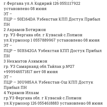
г.Фергана ул.А Кодирий 126 0551117922
установлено 08 июня
ЭТ –
ПЦР — 50E164DA Узбекстан КПП Достук Прибыл
ПН
2 Акрамов Ботиржон
гр. УЗ Фергана обл. г Кувасай с.Полмон
ул.Курмозор 1 0557889967 установлено 08 июня
ЭТ –
ПЦР — 50X642GA Узбекстан КПП Достук Прибыл
ПН
3 Нехматов Азимжон
гр. УЗ Самарканд обл.Тайлак р.№27
+999946571817 нет 08 июня
ЭТ –
ПЦР — 30U985AA Узбекстан-Ош КПП Достук
Прибыл ПН
4 Украмов Илхам
гр.УЗ Фергана обл. г Кувасай с.Полмон
ул.Курмозор 126 0554618883 установлено 08 июня