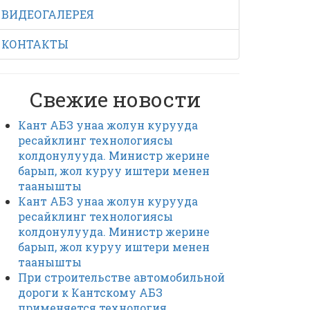
ВИДЕОГАЛЕРЕЯ
КОНТАКТЫ
Свежие новости
Кант АБЗ унаа жолун курууда
ресайклинг технологиясы
колдонулууда. Министр жерине
барып, жол куруу иштери менен
таанышты
Кант АБЗ унаа жолун курууда
ресайклинг технологиясы
колдонулууда. Министр жерине
барып, жол куруу иштери менен
таанышты
При строительстве автомобильной
дороги к Кантскому АБЗ
применяется технология