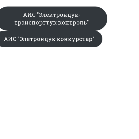
АИС "Электрондук-
транспорттук контроль"
АИС "Элетрондук конкурстар"