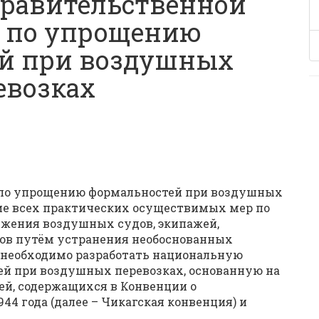
равительственной
 по упрощению
й при воздушных
евозках
по упрощению формальностей при воздушных
е всех практических осуществимых мер по
жения воздушных судов, экипажей,
сов путём устранения необоснованных
м необходимо разработать национальную
й при воздушных перевозках, основанную на
й, содержащихся в Конвенции о
4 года (далее – Чикагская конвенция) и