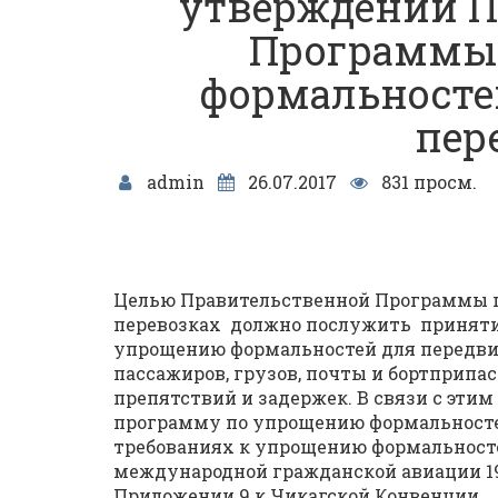
утверждении П
Программы
формальносте
пер
admin
26.07.2017
831 просм.
Целью Правительственной Программы 
перевозках должно послужить приняти
упрощению формальностей для передви
пассажиров, грузов, почты и бортприпа
препятствий и задержек. В связи с эти
программу по упрощению формальносте
требованиях к упрощению формальносте
международной гражданской авиации 194
Приложении 9 к Чикагской Конвенции.