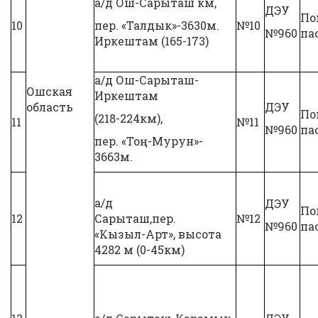
а/д Ош-Сарыташ км,
ДЭУ
По
10
пер. «Талдык»-3630м.
№10
№960
па
Иркештам (165-173)
а/д Ош-Сарыташ-
Ошская
Иркештам
область
ДЭУ
По
(218-224км),
11
№11
№960
па
пер. «Тоң-Мурун»-
3663м.
а/д
ДЭУ
По
12
Сарыташ,пер.
№12
№960
па
«Кызыл-Арт», высота
4282 м (0-45км)