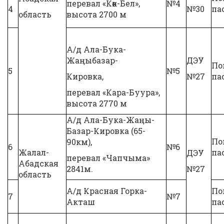
перевал «Көк-Бел»,
№4
4
№30
па
область
высота 2700 м
А/д Ала-Бука-
Жаңыбазар-
ДЭУ
По
5
№5
Кировка,
№27
па
перевал «Кара-Буура»,
высота 2770 м
А/д Ала-Бука-Жаңы-
Базар-Кировка (65-
По
90км),
6
№6
Жалал-
па
ДЭУ
перевал «Чапчыма»
Абадская
2841м.
№27
область
А/д Красная Горка-
По
7
№7
Акташ
па