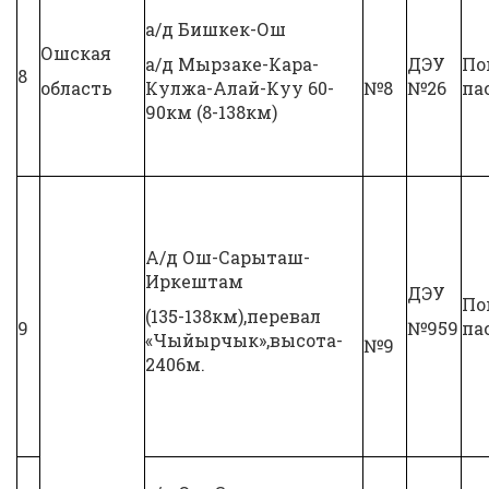
а/д Бишкек-Ош
Ошская
а/д Мырзаке-Кара-
ДЭУ
По
8
область
Кулжа-Алай-Куу 60-
№8
№26
па
90км (8-138км)
А/д Ош-Сарыташ-
Иркештам
ДЭУ
По
(135-138км),перевал
9
№959
па
«Чыйырчык»,высота-
№9
2406м.