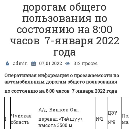
дорогам общего
пользования по
состоянию на 8:00
часов 7-января 2022
года
admin
07.01.2022
312 просм.
Оперативная информация о проезжаемости по
автомобильным
дорогам общего пользования
по состоянию на
8:00
часов
7-января 2022 года
А/д Бишкек-Ош.
ДЭУ
Чуйская
По
1
перевал «Төө-Ашуу»,
№1
область
№9
ма
высота 3500 м