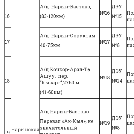
А/д Нарын-Баетово,
ДЭУ
№16
По
16
(83-120км)
№15
па
А/д Нарын-Ооруктам
ДЭУ
По
17
№17
40-75км
№8
па
А/д Кочкор-Арал-Төө-
ДЭУ
По
Ашуу, пер.
№18
18
№24
па
“Кызарт”,2760 м
(41-60км)
А/д Нарын-Баетово
По
ДЭУ
Перевал «Ак-Кыя», не
№19
па
значительный
№8
Нарынская
19