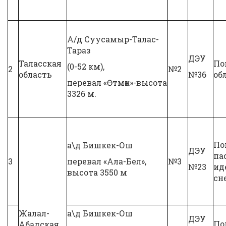
А/д Суусамыр-Талас-
Тараз
ДЭУ
Таласская
По
(0-52 км),
2
№2
область
№36
об
перевал «Өтмөк»-высота
3326 м.
По
а\д Бишкек-Ош
ДЭУ
па
3
перевал «Ала-Бел»,
№3
№23
ид
высота 3550 м
сн
Жалал-
а\д Бишкек-Ош
ДЭУ
По
Абадская