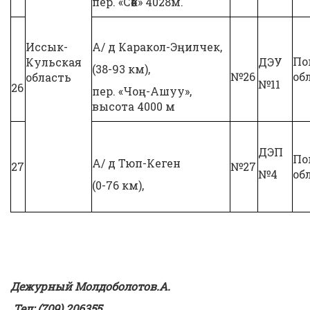
пер. «Сөөк» 4028м.
Иссык-
А/ д Каракол-Эңилчек,
По
Кульская
ДЭУ
(38-93 км),
№26
об
область
№11
26
пер. «Чоң-Ашуу»,
высота 4000 м
ДЭП
По
А/ д Тюп-Кеген
27
№27
№4
об
(0-76 км),
Дежурны
й Молдоболотов.А.
Тел: (709) 206355