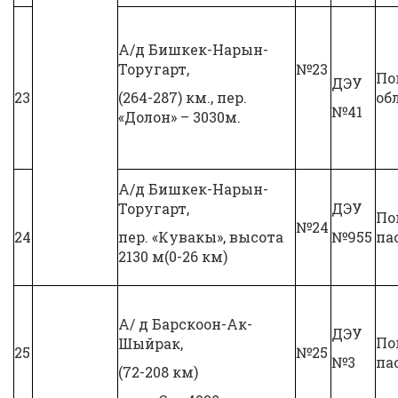
А/д Бишкек-Нарын-
Торугарт,
№23
По
ДЭУ
23
(264-287) км., пер.
об
№41
«Долон» – 3030м.
А/д Бишкек-Нарын-
Торугарт,
ДЭУ
По
№24
24
пер. «Кувакы», высота
№955
па
2130 м(0-26 км)
А/ д Барскоон-Ак-
ДЭУ
По
Шыйрак,
25
№25
№3
па
(72-208 км)