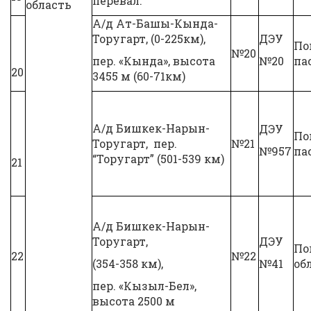
перевал.
область
А/д Ат-Башы-Кында-
Торугарт, (0-225км),
ДЭУ
По
№20
пер. «Кында», высота
№20
па
20
3455 м (60-71км)
А/д Бишкек-Нарын-
ДЭУ
По
Торугарт, пер.
№21
№957
па
“Торугарт” (501-539 км)
21
А/д Бишкек-Нарын-
Торугарт,
ДЭУ
По
22
№22
(354-358 км),
№41
об
пер. «Кызыл-Бел»,
высота 2500 м