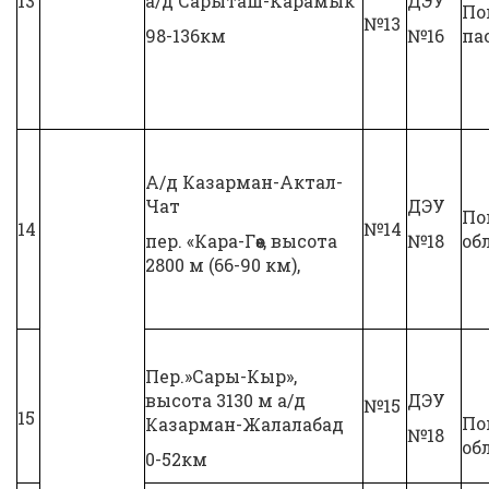
13
а/д Сарыташ-Карамык
ДЭУ
По
№13
98-136км
№16
па
А/д Казарман-Актал-
Чат
ДЭУ
По
14
№14
пер. «Кара-Гөө», высота
№18
об
2800 м (66-90 км),
Пер.»Сары-Кыр»,
высота 3130 м а/д
ДЭУ
№15
15
По
Казарман-Жалалабад
№18
об
0-52км