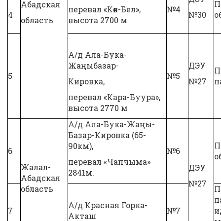
П
Абадская
перевал «Көк-Бел»,
№4
4
№30
о
область
высота 2700 м
А/д Ала-Бука-
Жаңыбазар-
ДЭУ
П
5
№5
Кировка,
№27
п
перевал «Кара-Буура»,
высота 2770 м
А/д Ала-Бука-Жаңы-
Базар-Кировка (65-
П
90км),
6
№6
о
перевал «Чапчыма»
Жалал-
ДЭУ
2841м.
Абадская
№27
область
П
п
А/д Красная Горка-
7
№7
и
Акташ