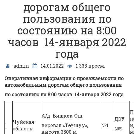
дорогам общего
пользования по
состоянию на 8:00
часов 14-января 2022
года
admin
14.01.2022
1 335 просм.
Оперативная информация о проезжаемости по
автомобильным
дорогам общего пользования
по состоянию на
8:00
часов
14-января 2022 года
П
А/д Бишкек-Ош.
п
ДЭУ
Чуйская
1
перевал «Төө-Ашуу»,
№1
и
область
№9
высота 3500 м
м