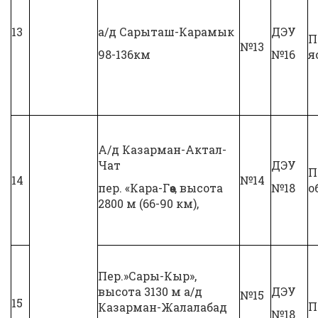
13
а/д Сарыташ-Карамык
ДЭУ
П
№13
98-136км
№16
я
А/д Казарман-Актал-
Чат
ДЭУ
П
14
№14
пер. «Кара-Гөө», высота
№18
о
2800 м (66-90 км),
Пер.»Сары-Кыр»,
высота 3130 м а/д
ДЭУ
№15
15
П
Казарман-Жалалабад
№18