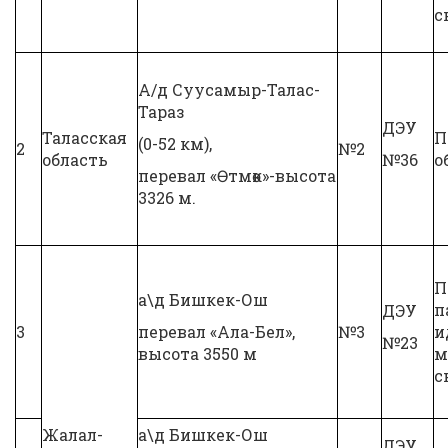
с
А/д Суусамыр-Талас-
Тараз
ДЭУ
Таласская
П
(0-52 км),
2
№2
область
№36
о
перевал «Өтмөк»-высота
3326 м.
П
а\д Бишкек-Ош
п
ДЭУ
3
перевал «Ала-Бел»,
№3
и
№23
высота 3550 м
м
с
Жалал-
а\д Бишкек-Ош
ДЭУ