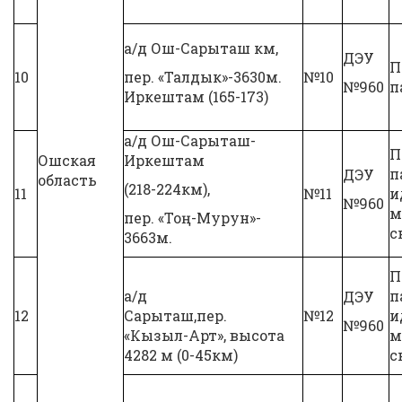
а/д Ош-Сарыташ км,
ДЭУ
П
10
пер. «Талдык»-3630м.
№10
№960
п
Иркештам (165-173)
а/д Ош-Сарыташ-
П
Ошская
Иркештам
п
ДЭУ
область
(218-224км),
11
№11
и
№960
м
пер. «Тоң-Мурун»-
с
3663м.
П
а/д
п
ДЭУ
12
Сарыташ,пер.
№12
и
№960
«Кызыл-Арт», высота
м
4282 м (0-45км)
с