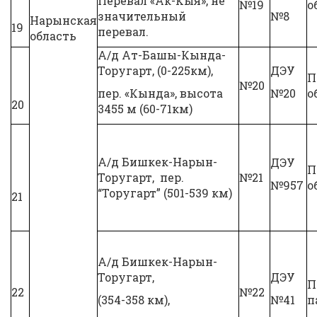
Перевал «Ак-Кыя», не
№19
о
значительный
№8
Нарынская
19
перевал.
область
А/д Ат-Башы-Кында-
Торугарт, (0-225км),
ДЭУ
П
№20
пер. «Кында», высота
№20
о
20
3455 м (60-71км)
А/д Бишкек-Нарын-
ДЭУ
П
Торугарт, пер.
№21
№957
о
“Торугарт” (501-539 км)
21
А/д Бишкек-Нарын-
Торугарт,
ДЭУ
П
22
№22
(354-358 км),
№41
п