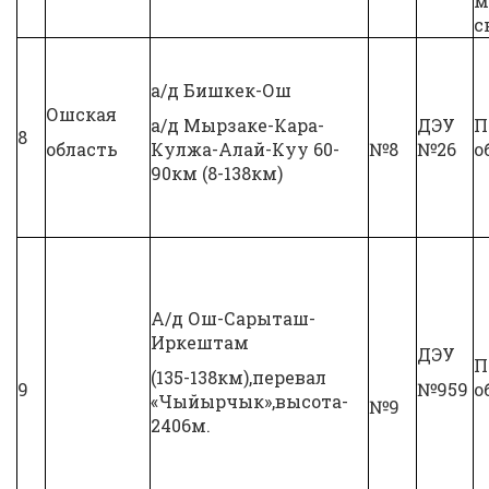
м
с
а/д Бишкек-Ош
Ошская
а/д Мырзаке-Кара-
ДЭУ
П
8
область
Кулжа-Алай-Куу 60-
№8
№26
о
90км (8-138км)
А/д Ош-Сарыташ-
Иркештам
ДЭУ
П
(135-138км),перевал
9
№959
о
«Чыйырчык»,высота-
№9
2406м.