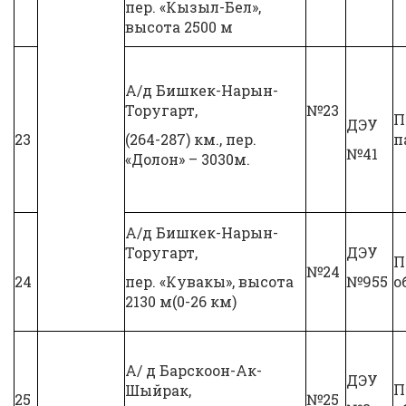
пер. «Кызыл-Бел»,
высота 2500 м
А/д Бишкек-Нарын-
Торугарт,
№23
П
ДЭУ
23
(264-287) км., пер.
п
№41
«Долон» – 3030м.
А/д Бишкек-Нарын-
Торугарт,
ДЭУ
П
№24
24
пер. «Кувакы», высота
№955
о
2130 м(0-26 км)
А/ д Барскоон-Ак-
ДЭУ
П
Шыйрак,
25
№25