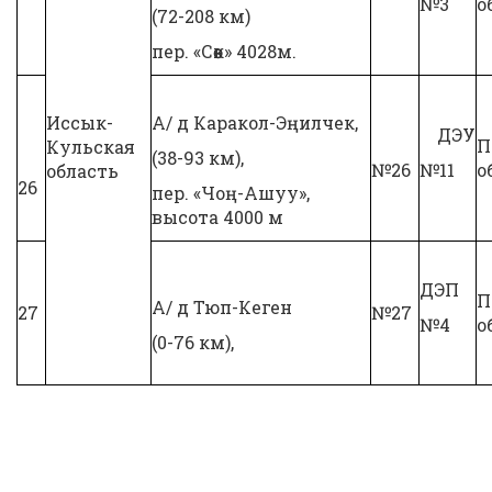
№3
о
(72-208 км)
пер. «Сөөк» 4028м.
Иссык-
А/ д Каракол-Эңилчек,
ДЭУ
П
Кульская
(38-93 км),
№26
№11
о
область
26
пер. «Чоң-Ашуу»,
высота 4000 м
ДЭП
П
А/ д Тюп-Кеген
27
№27
№4
о
(0-76 км),