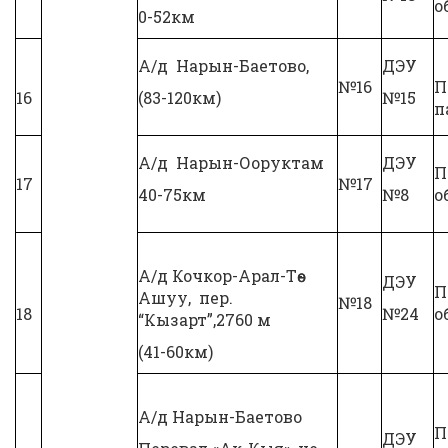
о
0-52км
А/д Нарын-Баетово,
ДЭУ
№16
П
16
(83-120км)
№15
п
А/д Нарын-Ооруктам
ДЭУ
П
17
№17
40-75км
№8
о
А/д Кочкор-Арал-Төө-
ДЭУ
П
Ашуу, пер.
№18
18
№24
о
“Кызарт”,2760 м
(41-60км)
А/д Нарын-Баетово
П
ДЭУ