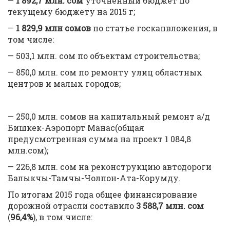
—
1 8
92
,
7
млн. сом
уточненный бюджет по
текущему бюджету на 2015 г;
—
1 829,9 млн сомов
по статье госкапвложения, в
том числе:
— 503,1 млн. сом по объектам строительства;
— 850,0 млн. сом по ремонту улиц областных
центров и малых городов;
— 250,0 млн. сомов на капитальный ремонт а/д
Бишкек-Аэропорт Манас(общая
предусмотренная сумма на проект 1 084,8
млн.сом);
— 226,8 млн. сом на реконструкцию автодороги
Балыкчы-Тамчы-Чолпон-Ата-Корумду.
По итогам 2015 года общее финансирование
дорожной отрасли составило
3 588,7 млн. сом
(
96,4%
), в том числе: