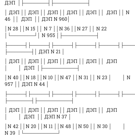
ДЭП │├───────┤├──────────┤
│ ДЭП ││ ДЭП ││ ДЭП ││ ДЭП ││ ДЭП ││ ДЭП ││ N
46 ││ ДЭП ││ ДЭП N 960│
│N 28 ││N 15 ││ N 7 ││N 36 ││N 27 ││ N 22
│└───────┘│ N 955 │├──────────┤
├─────┤├─────┤├─────┤├─────┤├─────┤├
├───────┤│ ДЭП N 21 │
│ ДЭП ││ ДЭП ││ ДЭП ││ ДЭП ││ ДЭП ││ ДЭП
│ │ ДЭП │├──────────┤
│N 40 ││N 18 ││N 10 ││N 47 ││N 31 ││ N 23 │ │ N
957 ││ ДЭП N 44 │
├─────┤├─────┤├─────┤├─────┤├─────┤├
├───────┤├──────────┤
│ ДЭП ││ ДЭП ││ ДЭП ││ ДЭП ││ ДЭП ││ ДЭП
│ │ ДЭП ││ ДЭП N 37 │
│N 42 ││N 20 ││N 11 ││N 48 ││N 50 ││ N 30 │ │
N 39 │└──────────┘