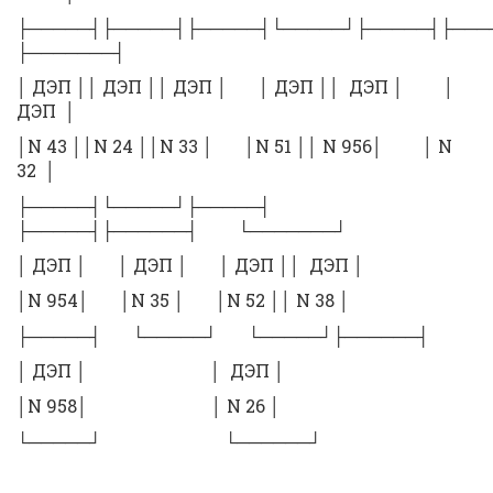
├─────┤├─────┤├─────┤└─────┘├─────┤├
├───────┤
│ ДЭП ││ ДЭП ││ ДЭП │ │ ДЭП ││ ДЭП │ │
ДЭП │
│N 43 ││N 24 ││N 33 │ │N 51 ││ N 956│ │ N
32 │
├─────┤└─────┘├─────┤
├─────┤├──────┤ └───────┘
│ ДЭП │ │ ДЭП │ │ ДЭП ││ ДЭП │
│N 954│ │N 35 │ │N 52 ││ N 38 │
├─────┤ └─────┘ └─────┘├──────┤
│ ДЭП │ │ ДЭП │
│N 958│ │ N 26 │
└─────┘ └──────┘