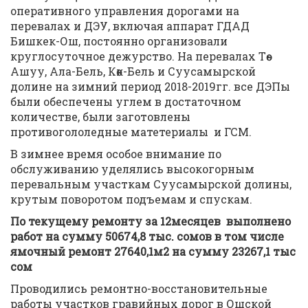
оперативного управления дорогами на
перевалах и ДЭУ, включая аппарат ГДАД
Бишкек-Ош, постоянно организовали
круглосуточное дежурство. На перевалах Төө-
Ашуу, Ала-Бель, Көк-Бель и Суусамырской
долине на зимний период 2018-2019гг. все ДЭПы
были обеспечены углем в достаточном
количестве, были заготовлены
противогололедные матетериалы и ГСМ.
В зимнее время особое внимание по
обслуживанию уделялись высокогорным
перевальным участкам Суусамырской долины,
крутым поворотом подъемам и спускам.
По текущему ремонту за 12месяцев выполнено
работ на сумму 50674,8 тыс. сомов в том числе
ямочный ремонт 27640,1м2 на сумму 23267,1 тыс
сом
Проводились ремонтно-восстановительные
работы участков гравийных дорог в Ошской