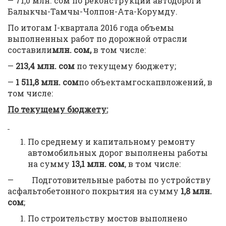
— 71,0 млн. сом по реконструкции автодороги
Балыкчы-Тамчы-Чолпон-Ата-Корумду.
По итогам I-квартала 2016 года объемы
выполненных работ по дорожной отрасли
составили
млн. сом,
в том числе:
—
213,4
млн. сом
по текущему бюджету;
—
1 511,8
млн. сом
по объектамгоскапвложений, в
том числе:
По
текущему бюджету
:
По среднему и капитальному ремонту
автомобильных дорог выполнены работы
на сумму
13,1 млн. сом
, в том числе:
— Подготовительные работы по устройству
асфальтобетонного покрытия на сумму
1,8 млн.
сом
;
По строительству мостов выполнено