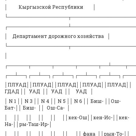
│ Кыргызской Республики │
└──────────────────┬───────────────────
┌──────────────────┴───────────────────
│ Департамент дорожного хозяйства │
└──────────────────┬───────────────────
│
┌──────┬──────┬──────┬──────┬──┴────┬──
┌──┴──┐┌──┴──┐┌──┴──┐┌──┴──┐┌──┴──┐┌───
│ПЛУАД││ПЛУАД││ПЛУАД││ПЛУАД││ПЛУАД││
ГДАД ││ УАД ││ УАД ││ УАД │
│ N 1 ││ N 3 ││ N 4 ││ N 5 ││ N 6 ││ Биш- ││Ош-
Бат-││ Биш- ││ Ош-Са- │
│ ││ ││ ││ ││ ││кек-Ош││кен-Ис-││кек-
На-││ры-Таш-Ир-│
│ ││ ││ ││ ││ ││ ││ фана ││рын-То-││