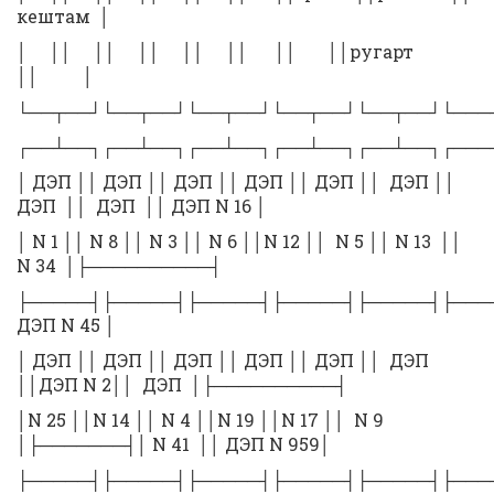
кештам │
│ ││ ││ ││ ││ ││ ││ ││ругарт
││ │
└──┬──┘└──┬──┘└──┬──┘└──┬──┘└──┬──┘└───
┌──┴──┐┌──┴──┐┌──┴──┐┌──┴──┐┌──┴──┐┌───
│ ДЭП ││ ДЭП ││ ДЭП ││ ДЭП ││ ДЭП ││ ДЭП ││
ДЭП ││ ДЭП ││ ДЭП N 16 │
│ N 1 ││ N 8 ││ N 3 ││ N 6 ││N 12 ││ N 5 ││ N 13 ││
N 34 │├──────────┤
├─────┤├─────┤├─────┤├─────┤├─────┤├───
ДЭП N 45 │
│ ДЭП ││ ДЭП ││ ДЭП ││ ДЭП ││ ДЭП ││ ДЭП
││ДЭП N 2││ ДЭП │├──────────┤
│N 25 ││N 14 ││ N 4 ││N 19 ││N 17 ││ N 9
│├───────┤│ N 41 ││ ДЭП N 959│
├─────┤├─────┤├─────┤├─────┤├─────┤├───