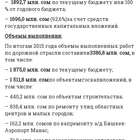
—
1892,7
млн. сом
по текущему бюджету или 100
% от годового бюджета;
—
1696,0 млн. сом
(92,6%)за счет средств
государственных капитальных вложений.
Объемы выполнения:
По итогам 2015 года объемы выполненных работ
по дорожной отрасли составили
3386,8
млн. сом,
в
том числе:
—
1 875,0
млн. сом
по текущему бюджету;
—
1 511,8
млн. сом
по объектамгоскапвложений, в
том числе:
— 440,2 млн. сом по объектам строительства;
— 838,4 млн. сом по ремонту улиц областных
центров и малых городов;
— 162,2 млн. сомов по капремонту а/д Бишкек-
Аэропорт Манас;