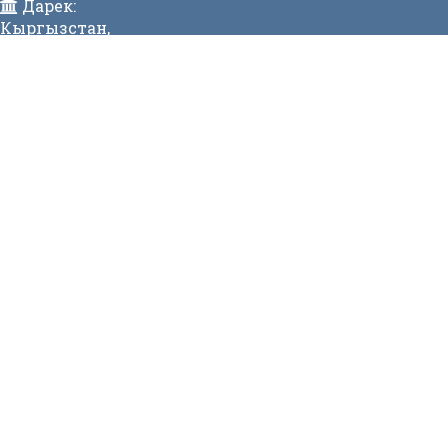
Дарек:
Кыргызстан,
Бишкек ш., Исанов көчөсү 42 Индекс:720017
Телефон:
>996 (312) 314 385 Факс:996 (312) 312811 Коомдук
кабылдама: + 996 (312) 31 49 22 Ишеним телефону:31
50 90
E-mail:
mtd@mtd.gov.kg
МЕНЮ
Вакансии
Карта сайта
Онлайн заявка
Контакты
СТАТИСТИКА