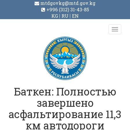
mtdgovkg@mtd.gov.kg
+996 (312) 31-43-85
KG
RU
EN
Toggl
navig
Баткен: Полностью
завершено
асфальтирование 11,3
км автодороги