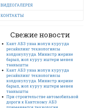
ВИДЕОГАЛЕРЕЯ
КОНТАКТЫ
Свежие новости
Кант АБЗ унаа жолун курууда
ресайклинг технологиясы
колдонулууда. Министр жерине
барып, жол куруу иштери менен
таанышты
Кант АБЗ унаа жолун курууда
ресайклинг технологиясы
колдонулууда. Министр жерине
барып, жол куруу иштери менен
таанышты
При строительстве автомобильной
дороги к Кантскому АБЗ
применяется технология