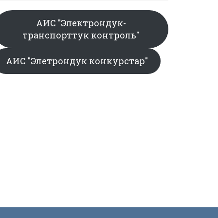
АИС "Электрондук-
транспорттук контроль"
АИС "Элетрондук конкурстар"