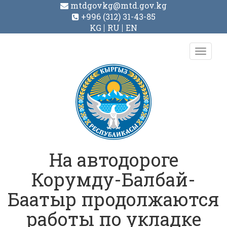
mtdgovkg@mtd.gov.kg
+996 (312) 31-43-85
KG
RU
EN
Toggl
navig
На автодороге
Корумду-Балбай-
Баатыр продолжаются
работы по укладке