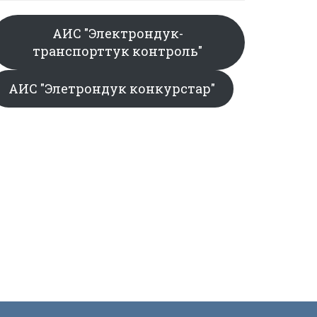
АИС "Электрондук-
транспорттук контроль"
АИС "Элетрондук конкурстар"