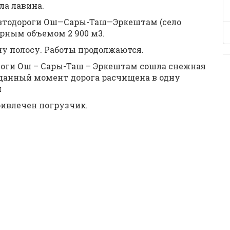
ла лавина.
м автодороги Ош—Сары-Таш—Эркештам (село
рным объемом 2 900 м3.
дну полосу. Работы продолжаются.
оргоги Ош – Сары-Таш – Эркештам сошла снежная
данный момент дорога расчищена в одну
я
ривлечен погрузчик.