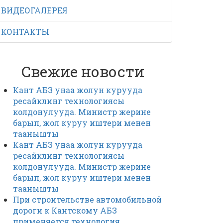
ВИДЕОГАЛЕРЕЯ
КОНТАКТЫ
Свежие новости
Кант АБЗ унаа жолун курууда
ресайклинг технологиясы
колдонулууда. Министр жерине
барып, жол куруу иштери менен
таанышты
Кант АБЗ унаа жолун курууда
ресайклинг технологиясы
колдонулууда. Министр жерине
барып, жол куруу иштери менен
таанышты
При строительстве автомобильной
дороги к Кантскому АБЗ
применяется технология