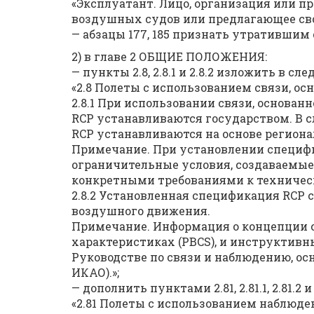
«Эксплуатант. Лицо, организация или 
воздушных судов или предлагающее свои
— абзацы 177, 185 признать утратившим 
2) в главе 2 ОБЩИЕ ПОЛОЖЕНИЯ:
— пункты 2.8, 2.8.1 и 2.8.2 изложить в с
«2.8 Полеты с использованием связи, ос
2.8.1 При использовании связи, основан
RCP устанавливаются государством. В 
RCP устанавливаются на основе регион
Примечание. При установлении специф
ограничительные условия, создаваемы
конкретными требованиями к техничес
2.8.2 Установленная спецификация RCP
воздушного движения.
Примечание. Информация о концепции с
характеристиках (PBCS), и инструктивн
Руководстве по связи и наблюдению, ос
ИКАО).»;
— дополнить пунктами 2.81, 2.81.1, 2.81.2
«2.81 Полеты с использованием наблюден