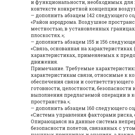
и функциональности, необходимых для
контексте конкретной концепции воздуш
— дополнить абзацем 142 следующего с
«Район аэродрома. Воздушное простран
местностью, в установленных границах
плоскостях.»;
— дополнить абзацем 155 и 156 следующ
«Связь, основанная на характеристиках (
характеристиках, применяемых к пред
движения.
Примечание. Требуемые характеристики 
характеристикам связи, относимые к к
обеспечения связи и соответствующего
готовности, целостности, безопасности
выполнения предлагаемой операции в к
пространства.»;
— дополнить абзацем 160 следующего со
«Система управления факторами риска,
Опирающаяся на данные система непре
безопасности полетов, связанных с уто
научных принципах и знаниях, а также