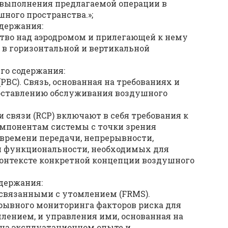
 выполнения предлагаемой операции в
ного пространства.»;
одержания:
ство над аэродромом и прилегающей к нему
 в горизонтальной и вертикальной
его содержания:
PBC). Связь, основанная на требованиях и
оставлению обслуживания воздушного
связи (RCP) включают в себя требования к
омпонентам системы с точки зрения
 времени передачи, непрерывности,
 и функциональности, необходимых для
онтексте конкретной концепции воздушного
держания:
 связанными с утомлением (FRMS).
рывного мониторинга факторов риска для
млением, и управления ими, основанная на
 на эксплуатационном опыте и