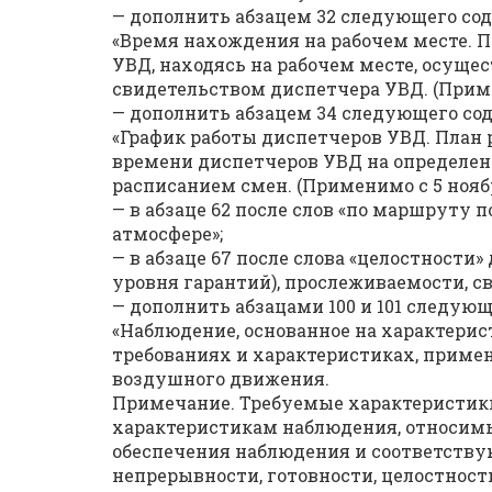
— дополнить абзацем 32 следующего со
«Время нахождения на рабочем месте. П
УВД, находясь на рабочем месте, осуще
свидетельством диспетчера УВД. (Примен
— дополнить абзацем 34 следующего со
«График работы диспетчеров УВД. План
времени диспетчеров УВД на определе
расписанием смен. (Применимо с 5 ноября
— в абзаце 62 после слов «по маршруту 
атмосфере»;
— в абзаце 67 после слова «целостности
уровня гарантий), прослеживаемости, с
— дополнить абзацами 100 и 101 следую
«Наблюдение, основанное на характерист
требованиях и характеристиках, прим
воздушного движения.
Примечание. Требуемые характеристики 
характеристикам наблюдения, относимы
обеспечения наблюдения и соответству
непрерывности, готовности, целостност