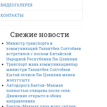
ВИДЕОГАЛЕРЕЯ
КОНТАКТЫ
Свежие новости
Министр транспорта и
коммуникаций Талантбек Солтобаев
встретился с послом Китайской
Народной Республики Лю Цзянпин
Транспорт жана коммуникациялар
министри Талантбек Солтобаев
Кытай элчиси Лю Цзянпин менен
жолугушту
Автодорога Баетов–Макмал
полностью очищена после селя.
Движение открыто в обоих
направлениях
Баетов–Макмал унаа жолу селден