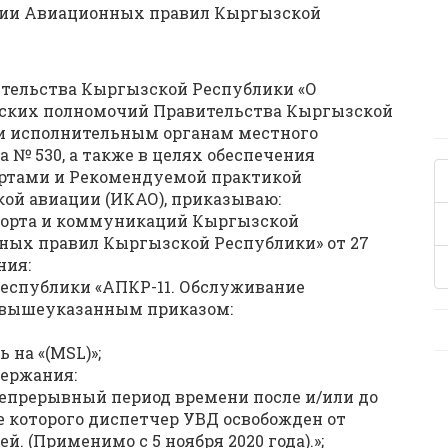
нии Авиационных правил Кыргызской
ительства Кыргызской Республики «О
ских полномочий Правительства Кыргызской
и исполнительным органам местного
а № 530, а также в целях обеспечения
артами и Рекомендуемой практикой
ой авиации (ИКАО), приказываю:
спорта и коммуникаций Кыргызской
ных правил Кыргызской Республики» от 27
ния:
еспублики «АПКР-11. Обслуживание
 вышеуказанным приказом:
 на «(MSL)»;
держания:
епрерывный период времени после и/или до
е которого диспетчер УВД освобожден от
. (Применимо с 5 ноября 2020 года).»;