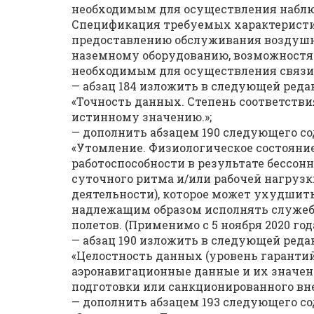
необходимым для осуществления наблюд
Спецификация требуемых характеристик
предоставлению обслуживания воздуш
наземному оборудованию, возможностя
необходимым для осуществления связи, 
— абзац 184 изложить в следующей реда
«Точность данных. Степень соответстви
истинному значению.»;
— дополнить абзацем 190 следующего с
«Утомление. Физиологическое состоян
работоспособности в результате бессон
суточного ритма и/или рабочей нагруз
деятельности), которое может ухудшить
надлежащим образом исполнять служебн
полетов. (Применимо с 5 ноября 2020 года
— абзац 190 изложить в следующей реда
«Целостность данных (уровень гарантий)
аэронавигационные данные и их значен
подготовки или санкционированного вне
— дополнить абзацем 193 следующего с