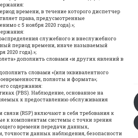
держания:
ериод времени, в течение которого диспетчер
ствляет права, предусмотренные
имо с 5 ноября 2020 года).»;
держания:
 распределения служебного и внеслужебного
нный период времени, иначе называемый
 2020 года).»;
полета» дополнить словами «и других явлений в
» дополнить словами «(или эквивалентного
воевременности, полноты и формата»;
щего содержания:
иках (PBS). Наблюдение, основанное на
еняемых к предоставлению обслуживания
связи (RSP) включают в себя требования к
е к компонентам системы с точки зрения
ющего времени передачи данных,
и, точности данных наблюдения, безопасности