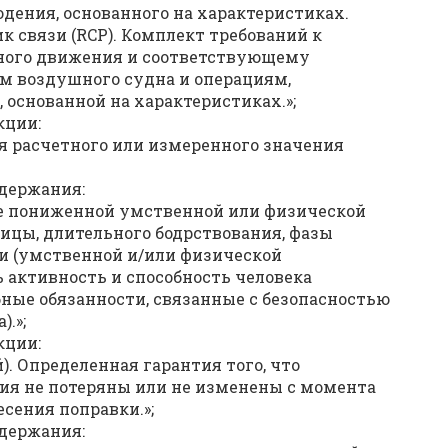
ения, основанного на характеристиках.
 связи (RCP). Комплект требований к
ного движения и соответствующему
м воздушного судна и операциям,
основанной на характеристиках.»;
кции:
я расчетного или измеренного значения
одержания:
ие пониженной умственной или физической
ницы, длительного бодрствования, фазы
ки (умственной и/или физической
 активность и способность человека
ые обязанности, связанные с безопасностью
).»;
кции:
. Определенная гарантия того, что
ия не потеряны или не изменены с момента
сения поправки.»;
одержания: