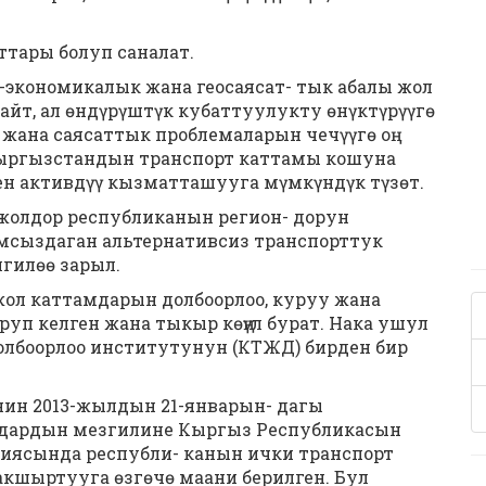
тары болуп саналат.
экономикалык жана геосаясат- тык абалы жол
йт, ал өндүрүштүк кубаттуулукту өнүктүрүүгө
жана саясаттык проблемаларын чечүүгө оң
Кыргызстандын транспорт каттамы кошуна
ен активдүү кызматташууга мүмкүндүк түзөт.
жолдор республиканын регион- дорун
мсыздаган альтернативсиз транспорттук
лгилөө зарыл.
ол каттамдарын долбоорлоо, куруу жана
руп келген жана тыкыр көңүл бурат. Нака ушул
олбоорлоо институтунун (КТЖД) бирден бир
ин 2013-жылдын 21-январын- дагы
лдардын мезгилине Кыргыз Республикасын
гиясында республи- канын ички транспорт
кшыртууга өзгөчө маани берилген. Бул