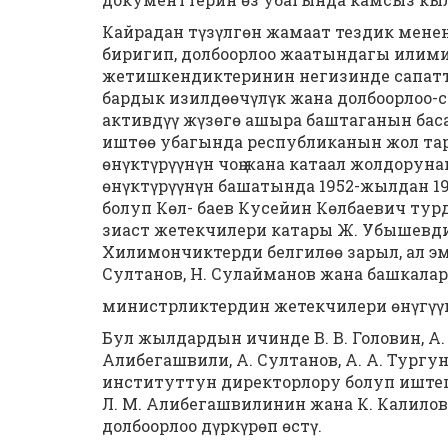
Кайрадан түзүлгөн жамаат тездик менен
биригип, долбоорлоо жаатындагы илим
жетишкендиктеринин негизинде сапат
бардык изилдөөчүлүк жана долбоорлоо
активдүү жүзөгө ашыра баштаганын бас
иштөө убагында республиканын жол тар
өнүктүрүүнүн чоң жана катаал жолдоруна
өнүктүрүүнүн башатында 1952-жылдан 1
болуп Көл- баев Кусейин Көлбаевич тур
зиаст жетекчилери катары Ж. Убышевди,
Хилимончиктерди белгилөө зарыл, ал эм
Султанов, Н. Сулайманов жана башкала
министрликтердин жетекчилери өнүгүү
Бул жылдардын ичинде В. В. Головин, А. 
Алибегашвили, А. Султанов, А. А. Тургунб
институттун директорлору болуп иштешт
Л. М. Алибегашвилинин жана К. Калило
долбоорлоо дүркүрөп өстү.