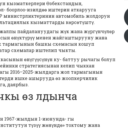
ун кызматкерлери Өзбекстандын,
л- боорлоо-изилдөө иштерин аткарууга
Р министрликтеринин автомобиль жолдорун
ультациялык кызматтарды көрсөтүштү.
жалпы пайдалануудагы жүк жана жүргүнчүлөр
сын өнүктүрүү менен жайгаштырууну жана
ук тармагынын башкы схемасын кошуп
атар схемалар иштелип чыкты.
касынын өнүгүүсүнүн ку- баттуу рычагы болуп
чейинки стратегиясынан келип чыккан
 дагы 2016–2025-жылдарга жол тармагынын
терди ишке ашырууда өз жоопкерчилик
га, даярбыз.
чкы өз лдынча
н 1967-жылдын 1-июнунда- гы
нститутун түзүү жөнүндө» токтому жана