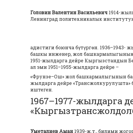
Головин
Валентин
Васильевич
1914-жылы
Ленинград политехникалык институту
адистиги боюнча бүтүргөн. 1936–1943- ж
башкы инженер, жол башкармалыгынын 
1951-жылдарга дейре Кыргызстандын Бе
ал эми 1951–1955-жылдарга дейре –
«Фрунзе–Ош» жол башкармалыгынын баш
жылдарга дейре «Трансжолкурулушта» 
иштеген.
1967–1977-жылдарга д
«Кыргызтрансжолдолб
Уметалиев Аман
1939-ж.т., билими жог