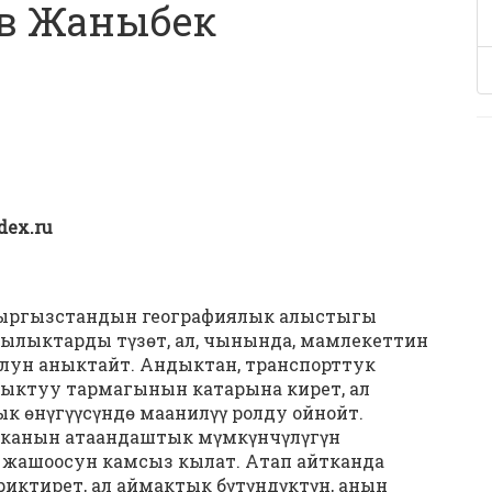
ов Жаныбек
dex.
ru
Кыргызстандын географиялык алыстыгы
ылыктарды түзөт, ал, чынында, мамлекеттин
ун аныктайт. Андыктан, транспорттук
ыктуу тармагынын катарына кирет, ал
 өнүгүүсүндө маанилүү ролду ойнойт.
иканын атаандаштык мүмкүнчүлүгүн
 жашоосун камсыз кылат. Атап айтканда
иктирет, ал аймактык бүтүндүктүн, анын