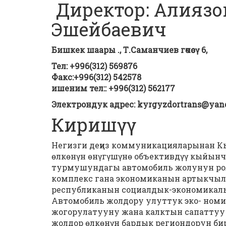
Директор: Алияз
Эшейбаевич
Бишкек шаары ., Т.Саманчиев гѳчѳсү 6,
Тел: +996(312) 569876
Факс:+996(312) 542578
ишеним тел:: +996(312) 562177
Электрондук адрес:
kyrgyzdortrans@
yan
Киришүү
Негизги деңиз коммуникацияларынан 
өлкөнүн өнүгүшүнө объективдүү кыйынч
турмушундагы автомобиль жолунун рол
комплекс гана экономиканын артыкчыл
республиканын социалдык-экономикалык
Автомобиль жолдору улуттук эко- ном
жогорулатууну жана калктын сапаттуу
жолдор өлкөнүн бардык региондорун бир