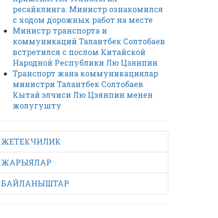
ресайклинга. Министр ознакомился
с ходом дорожных работ на месте
Министр транспорта и
коммуникаций Талантбек Солтобаев
встретился с послом Китайской
Народной Республики Лю Цзянпин
Транспорт жана коммуникациялар
министри Талантбек Солтобаев
Кытай элчиси Лю Цзянпин менен
жолугушту
ЖЕТЕКЧИЛИК
ЖАРЫЯЛАР
БАЙЛАНЫШТАР