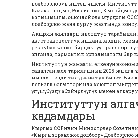
долбоорлорун иштеп чыкты. Институтт
Казакстандын, Россиянын, Кытайдын до
катышышты, ошондой эле мурдагы ССС
долбоорлоо жана куруу жаатында конс
Акыркы жылдары институт тарабынан 
автотранспорттук ишканалардын схема
республиканын бирдиктүү транспортт
алганда, тармактык арналыштагы бир к
Институттун жамааты өлкөнүн экономи
саналган жол тармагынын 2025-жылга 
милдеттерди так-даана туя билет. Биз
негизги багыттарында коюлган милдет
үлүшүбүздү абийирдүүлүк менен аткаруу
Институттун алга
кадамдары
Кыргыз ССРинин Министрлер Советини
«Кыргызтрансжолдолбоор» Долбоорлоо и