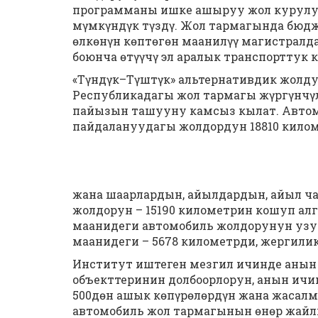
программаны ишке ашыруу жол курулуш
мүмкүндүк түздү. Жол тармагында бюд
өлкөнүн көптөгөн маанилүү магистралд
боюнча өтүүчү эл аралык транспорттук к
«Түндүк–Түштүк» альтернативдик жолду
Республикадагы жол тармагы жүргүнчү
пайызын ташууну камсыз кылат. Авто
пайдалануудагы жолдордун 18810 кило
жана шаарлардын, айылдардын, айыл ча
жолдорун – 15190 километрин кошуп алг
маанидеги автомобиль жолдорунун узу
маанидеги – 5678 километрди, жергилик
Институт иштеген мезгил ичинде анын а
объекттеринин долбоорлорун, анын ичи
500дөн ашык көпүрөлөрдүн жана жасалм
автомобиль жол тармагынын өнөр жай