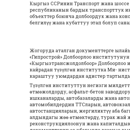
Кыргыз ССРинин Транспорт жана шоссе
республиканын бардык транспорттук ин
объекттер боюнча долбоордук жана кон
белгилүү жана кубаттуу этап болуп сана
Жогоруда аталган документтерге ылай
«Гипрострой» Долбоорлоо институтунун
«Кыргызтрансжолдолбоор» Долбоорлоо 
кайрадан түзүлгөн институтка Ми- нис
караштуу уюмдардан адистер тартылд
Түзүлгөн институттун негизги милдетт
өтмөжолдорду, асфальт-бетон заводдору
ишканаларды, автобазаларды жана авто
автомобилдердин ТТСларын, автовокзал
автостанцияларын, жергиликтүү аба б
алдындагы жөө өтмөктөрдү, турак жай 
реконструкциялоонун жана капиталдык 
документтерин өз убагында камсыз кыл