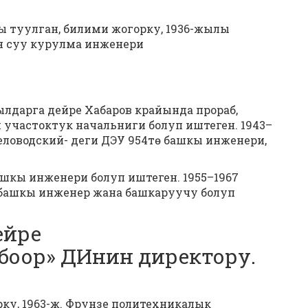
 туулган, билими жогорку, 1936-жылы
н суу курулма инженери
ылдарга дейре Хабаров крайында прораб,
участоктук начальниги болуп иштеген. 1943–
ловодский- деги ДЭУ 954тө башкы инженери,
кы инженери болуп иштеген. 1955–1967
башкы инженер жана башкаруучу болуп
ейре
оор» ДИнин директору.
орку, 1963-ж. Фрунзе политехникалык