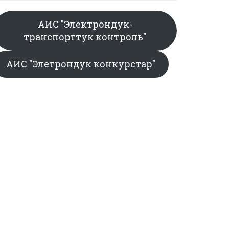
АИС "Электрондук-
транспорттук контроль"
АИС "Элетрондук конкурстар"