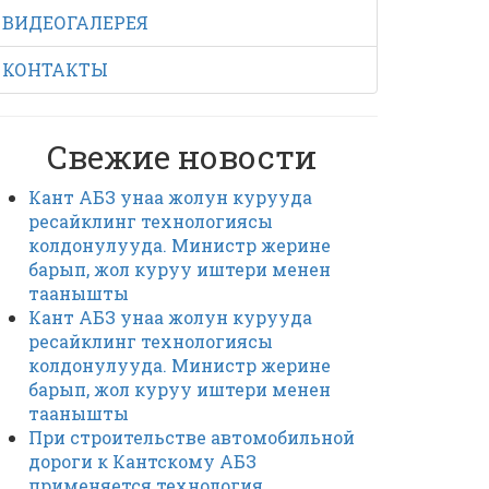
ВИДЕОГАЛЕРЕЯ
КОНТАКТЫ
Свежие новости
Кант АБЗ унаа жолун курууда
ресайклинг технологиясы
колдонулууда. Министр жерине
барып, жол куруу иштери менен
таанышты
Кант АБЗ унаа жолун курууда
ресайклинг технологиясы
колдонулууда. Министр жерине
барып, жол куруу иштери менен
таанышты
При строительстве автомобильной
дороги к Кантскому АБЗ
применяется технология