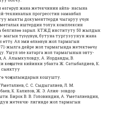
 өзгөрүп жана жетекчинин айла- насына
ий-техникалык прогресстин заманбап
туу мыкты документтерди чыгаруу үчүн
-сметалык иштердин толук комплексин
а белгилөө зарыл. КТЖД институту 50 жылдык
- магын түзүүнүн, бутуна тургузуунун жана
н өттү. Ал эми өлкөнүн жол тармагын
971-жылга дейре жол тармагында жетектөөчү
ду. Ушул эле катарга жол тармагынын энту-
 А. Алымкуловду, А. Иорданды, В.
и кеңештен кийинки убакта Ж. Сатыбалдиев, К.
р сыяктуу
гө чоң салымдарын кошушту.
Уметалиев, С. С. Сыдыгалиев, Л. М.
аев, К. Калилов, Ж. Э. Алия- зовдор
и. Бирок В. В. Головиндин, А. Уметалиевдин,
вдун жетекчи- лигинде жол тармагын