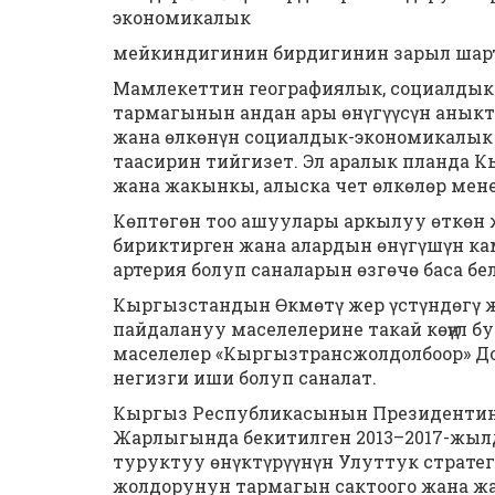
экономикалык
мейкиндигинин бирдигинин зарыл шарт
Мамлекеттин географиялык, социалдык-
тармагынын андан ары өнүгүүсүн аныкта
жана өлкөнүн социалдык-экономикалык 
таасирин тийгизет. Эл аралык планда 
жана жакынкы, алыска чет өлкөлөр мен
Көптөгөн тоо ашуулары аркылуу өткөн 
бириктирген жана алардын өнүгүшүн ка
артерия болуп саналарын өзгөчө баса бе
Кыргызстандын Өкмөтү жер үстүндөгү ж
пайдалануу маселелерине такай көңүл бу
маселелер «Кыргызтрансжолдолбоор» Д
негизги иши болуп саналат.
Кыргыз Республикасынын Президентин
Жарлыгында бекитилген 2013–2017-жы
туруктуу өнүктүрүүнүн Улуттук страте
жолдорунун тармагын сактоого жана жа