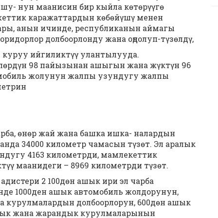
у- нун маанисин бир кыйла көтөрүүгө
жеттик каражаттардын көбөйүшү менен
ары, анын ичинде, республиканын аймагы
оридорлор долбоорлонду жана оңдолуп-түзөлдү,
 куруу ийгиликтүү улантылууда.
лөрдүн 98 пайызынан ашыгын жана жүктүн 96
мобиль жолунун жалпы узундугу жалпы
метрин
рба, өнөр жай жана башка ишка- налардын
анда 34000 километр чамасын түзөт. Эл аралык
ндугу 4163 километрди, мамлекеттик
түү маанидеги – 8969 километрди түзөт.
дистери 2 100дөн ашык ири эл чарба
нде 1000ден ашык автомобиль жолдорунун,
а курулмалардын долбоорлорун, 600дөн ашык
лык жана жарандык курулмаларынын