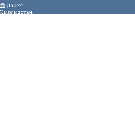
Дарек:
Кыргызстан,
Бишкек ш., Исанов көчөсү 42 Индекс:720017
Телефон:
>996 (312) 314 385 Факс:996 (312) 312811 Коомдук
кабылдама: + 996 (312) 31 49 22 Ишеним телефону:31
50 90
E-mail:
mtd@mtd.gov.kg
МЕНЮ
Вакансии
Карта сайта
Онлайн заявка
Контакты
СТАТИСТИКА