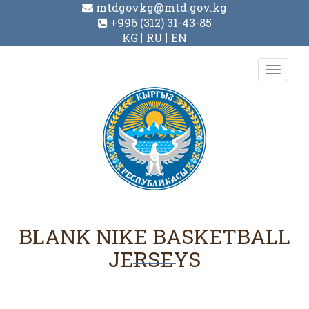
mtdgovkg@mtd.gov.kg
+996 (312) 31-43-85
KG
RU
EN
Toggl
navig
BLANK NIKE BASKETBALL
JERSEYS