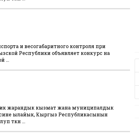
нспорта и весогабаритного контроля при
ызской Республики объявляет конкурс на
ой …
ик жарандык кызмат жана муниципалдык
есине ылайык, Кыргыз Республикасынын
уп өткөн …