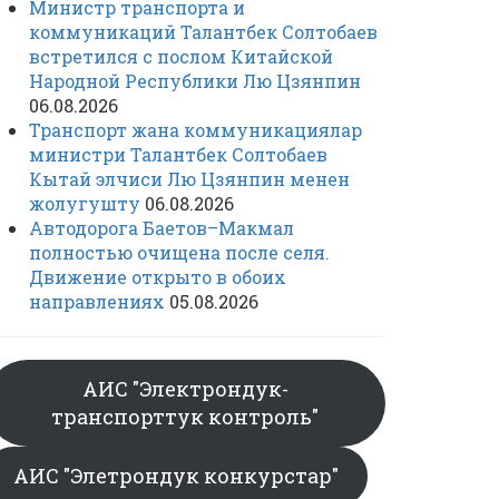
Министр транспорта и
коммуникаций Талантбек Солтобаев
встретился с послом Китайской
Народной Республики Лю Цзянпин
06.08.2026
Транспорт жана коммуникациялар
министри Талантбек Солтобаев
Кытай элчиси Лю Цзянпин менен
жолугушту
06.08.2026
Автодорога Баетов–Макмал
полностью очищена после селя.
Движение открыто в обоих
направлениях
05.08.2026
АИС "Электрондук-
транспорттук контроль"
АИС "Элетрондук конкурстар"