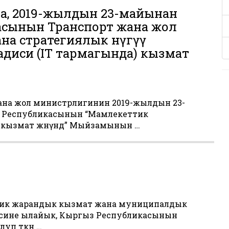
вна, 2019-жылдын 23-майынан
асынын Транспорт жана жол
а стратегиялык өнүгүү
иси (IT тармагында) кызмат
на жол министрлигинин 2019-жылдын 23-
 Республикасынын “Мамлекеттик
кызмат жөнүндө” Мыйзамынын …
ик жарандык кызмат жана муниципалдык
есине ылайык, Кыргыз Республикасынын
уп өткөн …