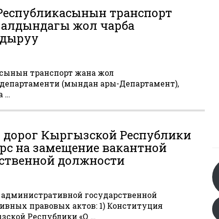
еспубликасынын транспорт
 алдындагы жол чарба
ндыруу
ынын транспорт жана жол
департаменти (мындан ары-Департамент),
а …
и дорог Кыргызской Республики
рс на замещение вакантной
ственной должности
 административной государственной
ивных правовых актов: 1) Конституция
зской Республики «О …