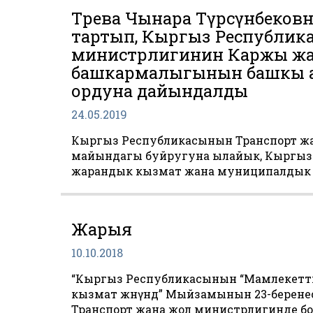
Төрөева Чынара Түрсүнбеко
тартып, Кыргыз Республик
министрлигинин Каржы жан
башкармалыгынын башкы ад
ордуна дайындалды
24.05.2019
Кыргыз Республикасынын Транспорт жа
майындагы буйругуна ылайык, Кыргыз
жарандык кызмат жана муниципалдык 
Жарыя
10.10.2018
“Кыргыз Республикасынын “Мамлекетт
кызмат жөнүндө” Мыйзамынын 23-берен
Транспорт жана жол министрлигинде бол