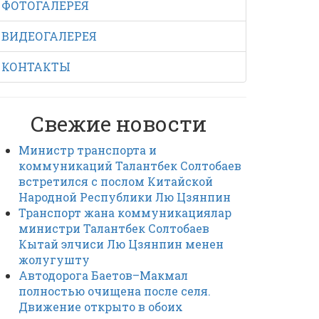
ФОТОГАЛЕРЕЯ
ВИДЕОГАЛЕРЕЯ
КОНТАКТЫ
Свежие новости
Министр транспорта и
коммуникаций Талантбек Солтобаев
встретился с послом Китайской
Народной Республики Лю Цзянпин
Транспорт жана коммуникациялар
министри Талантбек Солтобаев
Кытай элчиси Лю Цзянпин менен
жолугушту
Автодорога Баетов–Макмал
полностью очищена после селя.
Движение открыто в обоих