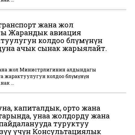
ранспорт жана жол
ы Жарандык авиация
туулугун колдоо бөлүмүнүн
дуна ачык сынак жарыялайт.
ана жол Министрлигинин алдындагы
 жарактуулугун колдоо бөлүмүнүн
нак …
на, капиталдык, орто жана
арында, унаа жолдорду жана
пайдаланууда туруктуу
ргүзүү үчүн Консультациялык