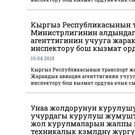
Кыргыз Республикасынын т
Министрлигинин алдындаг
агенттигинин учууга жарак
инспектору бош кызмат ор
19.04.2018
Кыргыз Республикасынын транспорт ж
Жарандык авиация агенттигинин учууга
инспектору бош кызмат ордуна ачык сы
Унаа жолдорунун курулушу
учурдагы курулуш жумушт
жол курулмаларын жалпы 
техникалык көзөмөлдөөнү жү