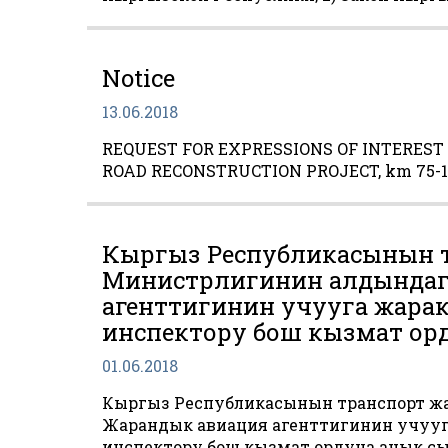
Notice
13.06.2018
REQUEST FOR EXPRESSIONS OF INTERES
ROAD RECONSTRUCTION PROJECT, km 75-10
Кыргыз Республикасынын т
Министрлигинин алдындаг
агенттигинин учууга жарак
инспектору бош кызмат ор
01.06.2018
Кыргыз Республикасынын транспорт ж
Жарандык авиация агенттигинин учууга
инспектору бош кызмат ордуна ачык сы