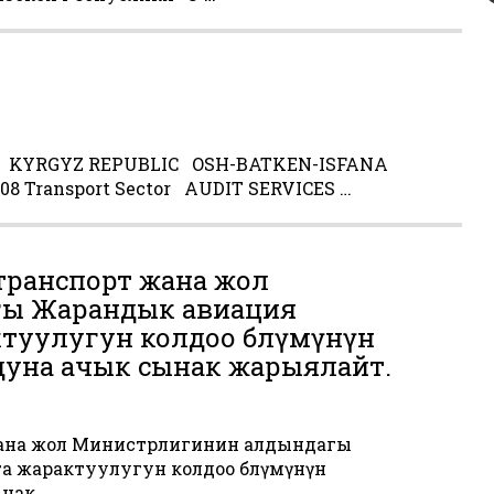
T KYRGYZ REPUBLIC OSH-BATKEN-ISFANA
8 Transport Sector AUDIT SERVICES …
ранспорт жана жол
ы Жарандык авиация
туулугун колдоо бөлүмүнүн
дуна ачык сынак жарыялайт.
ана жол Министрлигинин алдындагы
 жарактуулугун колдоо бөлүмүнүн
нак …