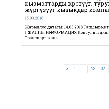
кызматтарды көрсөтүүгө, туру
жүргүзүүгө кызыкдар комп
15.03.2018
Жарыялоо датасы: 14.03.2018 Тапщырыктар
1.ЖАЛПЫ ИНФОРМАЦИЯ Консультациялык 
Транспорт жана …
Пагинация
записей
«
1
…
32
33