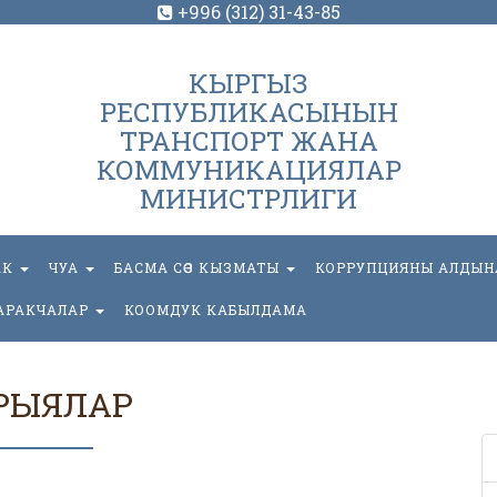
+996 (312) 31-43-85
КЫРГЫЗ
РЕСПУБЛИКАСЫНЫН
ТРАНСПОРТ ЖАНА
КОММУНИКАЦИЯЛАР
МИНИСТРЛИГИ
АК
ЧУА
БАСМА СӨЗ КЫЗМАТЫ
КОРРУПЦИЯНЫ АЛДЫН
АРАКЧАЛАР
КООМДУК КАБЫЛДАМА
РЫЯЛАР