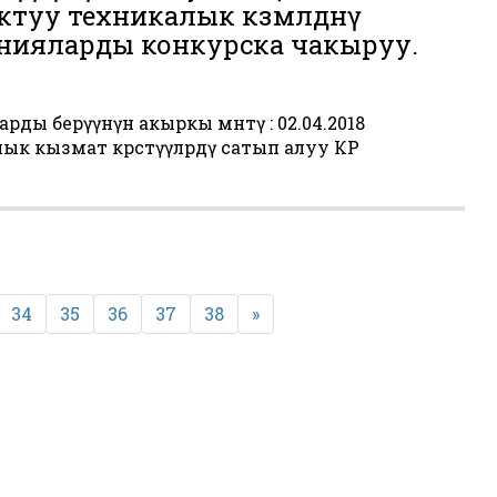
ктуу техникалык көзөмөлдөөнү
анияларды конкурска чакыруу.
ды берүүнүн акыркы мөөнөтү : 02.04.2018
кызмат көрсөтүүлөрдү сатып алуу КР
34
35
36
37
38
»