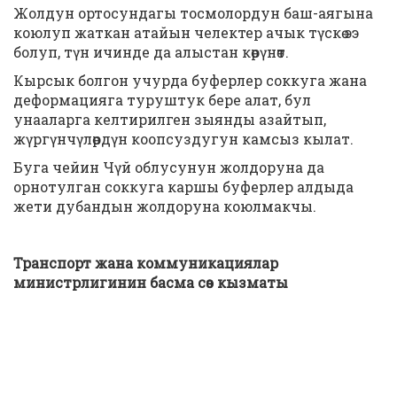
Жолдун ортосундагы тосмолордун баш-аягына
коюлуп жаткан атайын челектер ачык түскө ээ
болуп, түн ичинде да алыстан көрүнөт.
Кырсык болгон учурда буферлер соккуга жана
деформацияга туруштук бере алат, бул
унааларга келтирилген зыянды азайтып,
жүргүнчүлөрдүн коопсуздугун камсыз кылат.
Буга чейин Чүй облусунун жолдоруна да
орнотулган соккуга каршы буферлер алдыда
жети дубандын жолдоруна коюлмакчы.
Транспорт жана коммуникациялар
министрлигинин басма сөз кызматы