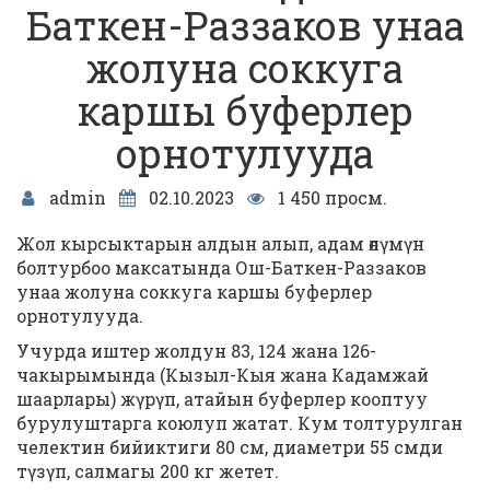
Баткен-Раззаков унаа
жолуна соккуга
каршы буферлер
орнотулууда
admin
02.10.2023
1 450 просм.
Жол кырсыктарын алдын алып, адам өлүмүн
болтурбоо максатында Ош-Баткен-Раззаков
унаа жолуна соккуга каршы буферлер
орнотулууда.
Учурда иштер жолдун 83, 124 жана 126-
чакырымында (Кызыл-Кыя жана Кадамжай
шаарлары) жүрүп, атайын буферлер кооптуу
бурулуштарга коюлуп жатат. Кум толтурулган
челектин бийиктиги 80 см, диаметри 55 смди
түзүп, салмагы 200 кг жетет.