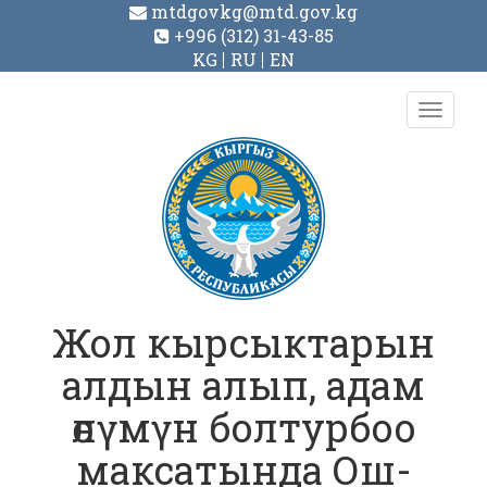
mtdgovkg@mtd.gov.kg
+996 (312) 31-43-85
KG
RU
EN
Toggl
navig
Жол кырсыктарын
алдын алып, адам
өлүмүн болтурбоо
максатында Ош-