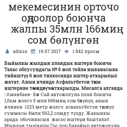
мекемесинин орточо
оңдоолор боюнча
жалпы 35млн 166миң
сом бѳлүнгѳн
admin
19.07.2017
1 842 просм.
Быйылкы жылдын пландык иштери боюнча
Талас облусундагы № 6 жол тейлѳо ишканасына
тийиштүү 6 жол тилкесинде иштер аткарылып
жатат. Анын ичинде Асфальтбетон тѳшѳѳ
иштерине тѳмѳндѳгүчѳ аткарылды. Мисалга алганда
:
Аманбаев- Кѳк-Сай автожолуна план боюнча
1,0км жолго 5 млн 666миң сом бѳлүнүп, анын
ичинен 1223 метр жолго асвальтбетон тѳшѳлүп
суммасы 4млн 562,2 сомду түздү. Жакынкы
арада обочинасын жасоо иштери башталат.
Мындан тышкары Гос дор Бакайыр автожолуна