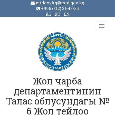
mtdgovkg@mtd.gov.kg
+996 (312) 31-43-85
KG
RU
EN
Toggl
navig
Жол чарба
департаментинин
Талас облусундагы №
6 Жол тейлоо