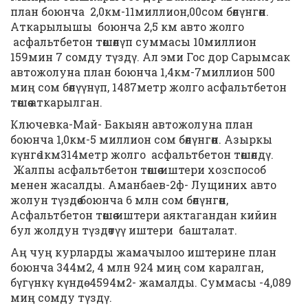
план боюнча 2,0км-11миллион,00сом бѳлүнгѳн.
Аткарылышы боюнча 2,5 км авто жолго
асфальтбетон тѳшѳлүп суммасы 10миллион
159мин 7 сомду түздү. Ал эми Гос дор Сарымсак
автожолуна план боюнча 1,4км-7миллион 500
миң сом бѳлүүнүп, 1487метр жолго асфальтбетон
тѳшѳѳ аткарылган.
Ключевка-Май- Бакыян автожолуна план
боюнча 1,0км-5 миллион сом бѳлүнгѳн. Азыркы
күнгѳ 1км314метр жолго асфальтбетон тѳшѳлдү.
Жалпы асфальтбетон тѳшѳѳ иштери хозспособ
менен жасалды. Аманбаев-2ф- Лущиних авто
жолун түздѳѳ боюнча 6 млн сом бѳлүнгѳн,
Асфальтбетон тѳшѳѳ иштери аяктагандан кийин
бул жолдун түздѳтүү иштери башталат.
Аң чуң курларды жамачылоо иштерине план
боюнча 344м2, 4 млн 924 миң сом каралган,
бүгүнкү күндѳ 4594м2- жамалды. Суммасы -4,089
миң сомду түздү.