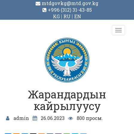
mtdgovkg@mtd.gov.kg
+996 (312) 31-43-85
KG
RU
EN
Toggl
navig
Жарандардын
кайрылуусу
admin
26.06.2023
800 просм.