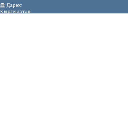
Дарек:
Кыргызстан,
Бишкек ш., Исанов көчөсү 42 Индекс:720017
Телефон:
>996 (312) 314 385 Факс:996 (312) 312811 Коомдук
кабылдама: + 996 (312) 31 49 22 Ишеним телефону:31
50 90
E-mail:
mtd@mtd.gov.kg
МЕНЮ
Вакансии
Карта сайта
Онлайн заявка
Контакты
СТАТИСТИКА