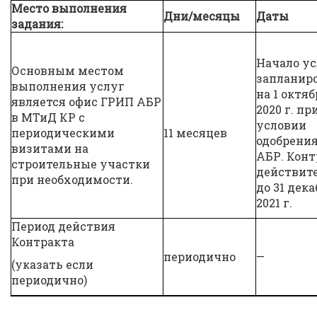
Место выполнения
Дни/месяцы
Даты
задания:
Начало у
Основным местом
запланир
выполнения услуг
на 1 октяб
является офис ГРИП АБР
2020 г. пр
в МТиД КР с
условии
периодическими
11 месяцев
одобрени
визитами на
АБР. Конт
строительные участки
действит
при необходимости.
до 31 дек
2021 г.
Период действия
Контракта
периодично
—
(указать если
периодично)