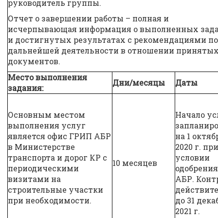
руководитель группы.
Отчет о завершении работы – полная и
исчерпывающая информация о выполненных зад
и достигнутых результатах с рекомендациями по
дальнейшей деятельности в отношении приняты
документов.
Место выполнения
Дни/месяцы
Даты
задания:
Основным местом
Начало ус
выполнения услуг
запланир
является офис ГРИП АБР
на 1 октяб
в Министерстве
2020 г. пр
транспорта и дорог КР с
условии
10 месяцев
периодическими
одобрения
визитами на
АБР. Конт
строительные участки
действит
при необходимости.
до 31 дек
2021 г.