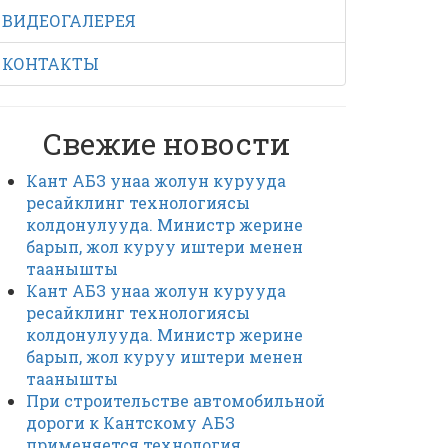
ВИДЕОГАЛЕРЕЯ
КОНТАКТЫ
Свежие новости
Кант АБЗ унаа жолун курууда
ресайклинг технологиясы
колдонулууда. Министр жерине
барып, жол куруу иштери менен
таанышты
Кант АБЗ унаа жолун курууда
ресайклинг технологиясы
колдонулууда. Министр жерине
барып, жол куруу иштери менен
таанышты
При строительстве автомобильной
дороги к Кантскому АБЗ
применяется технология