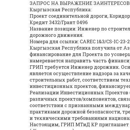
ЗАПРОС НА ВЫРАЖЕНИЕ ЗАИНТЕРЕСОВА
Кыргызская Республика:
Проект соединительной дороги, Коридор
Кредит 3432/Грант 0496
Название позиции: Инженер по строител
дорожного движения.
Номера для ссылки: CAREC 1&3/CS-IC-23-2
Кыргызская Республика получила от Аз
финансирование для Проекта по усовер
намеревается направить часть финанси
ГРИП требуется Инженер дорожник. Осн
является осуществление надзора за к
строительных работ, соответствием те
инвестиционных проектов, финансируем
Реализации Инвестиционных Проектов (
различных проектов/компонентов, связ
соответствии с признанными междуна
практиками дорожной безопасности, т
и техническими требованиями национа
Настоящим, ГРИП МТиД КР приглашает