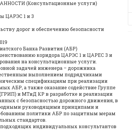
ННОСТИ (Консультационные услуги)
ы ЦАРЭС 1 и 3
ьству дорог и обеспечению безопасности
019
иатского Банка Развития (АБР)
шенствованию коридора ЦАРЭС 1 и ЦАРЕС 3 и
рования на консультационные услуги.
овной задачей инженера – дорожника
ачественным выполнением подрядчиками
хническим спецификациям при реализации
ых АБР, а также оказание содействие Группе
ГРИП) и МТиД КР в разработке и реализации
анных с безопасностью дорожного движения, в
родными руководящими принципами и
ребованиям политики АБР по защитным мерам
льных стандартов.
 подходящих индивидуальных консультантов