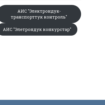
АИС "Электрондук-
транспорттук контроль"
АИС "Элетрондук конкурстар"