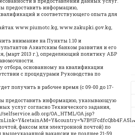
ресованности в предоставлении данных услуг.
ы предоставить информацию,
валификаций и соответствующего опыта для
айтах www.piumotc.kg, www.zakupki.gov.kg,
ить внимание на Пункты 1.10 и
сультантов Азиатским банком развития и его
, (март 2013 г.), определяющий политику АБР
равомочности.
у отбора, основанному на квалификации
етствии с процедурами Руководства по
 получить в рабочее время (с 09-00 до 17-
ны предоставить информацию, указывающую
ных услуг согласно Технического задания,
//selfservice.adb.org/OA_HTML/OA.jsp?
ink=Y&retainAM=Y&country=%7B!!IFcdfcQbb4F.A5lN
почтой, факсом или электронной почтой) по
 вышеуказанной вакансии не позднее 21-59