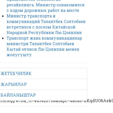
ресайклинга. Министр ознакомился
с ходом дорожных работ на месте
Министр транспорта и
коммуникаций Талантбек Солтобаев
встретился с послом Китайской
Народной Республики Лю Цзянпин
Транспорт жана коммуникациялар
министри Талантбек Солтобаев
Кытай элчиси Лю Цзянпин менен
жолугушту
ЖЕТЕКЧИЛИК
ЖАРЫЯЛАР
БАЙЛАНЫШТАР
rGrNqg%7D&_ti=443420768&oapc=4&oas=hKqdUO6AekQ