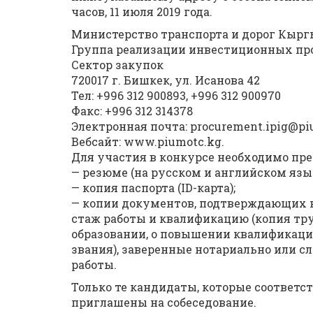
часов, 11 июля 2019 года.
Министерство транспорта и дорог Кырг
Группа реализации инвестиционных про
Сектор закупок
720017 г. Бишкек, ул. Исанова 42
Тел: +996 312 900893, +996 312 900970
Факс: +996 312 314378
Электронная почта: procurement.ipig@pi
Вебсайт: www.piumotc.kg.
Для участия в конкурсе необходимо пр
— резюме (на русском и английском язы
— копия паспорта (ID-карта);
— копии документов, подтверждающих н
стаж работы и квалификацию (копия тр
образовании, о повышении квалификации
звания), заверенные нотариально или 
работы.
Только те кандидаты, которые соответ
приглашены на собеседование.