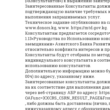
(«Консультантов») к выражению заинте
Заинтересованные Консультанты должн
подтверждающую наличие требуемых к
выполнения запрашиваемых услуг.
Техническое задание опубликовано на с
www.donors.kg, www. https://mtd.gov.kg.
Консультантам предлагается сосредоточ
1.13«Руководства по Использованию кон
заемщиками» Азиатского Банка Развития
относительно конфликта интересов и п
Консультанты будут отобраны по метод
индивидуального консультанта в соотв
использованию консультантов.
Дополнительную информацию можно будет
00ч) по адресу, указанному ниже.
Заинтересованные консультанты долж
на их соответствие для выполнения дан
через веб-страницу АБР по адресу: https:
OAFunc=XXCRS_CSRN_RESULT_PAGE&FromL
, либо должны быть доставлены (лично, 
нижеуказанному адресу с обозначением