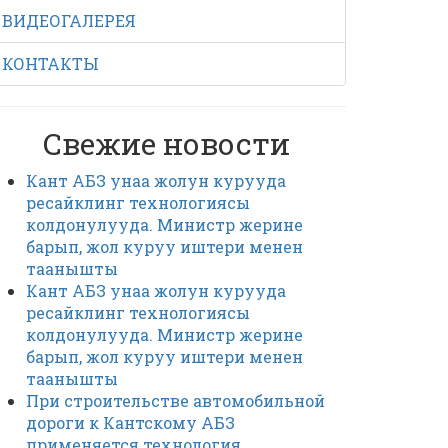
ВИДЕОГАЛЕРЕЯ
КОНТАКТЫ
Свежие новости
Кант АБЗ унаа жолун курууда
ресайклинг технологиясы
колдонулууда. Министр жерине
барып, жол куруу иштери менен
таанышты
Кант АБЗ унаа жолун курууда
ресайклинг технологиясы
колдонулууда. Министр жерине
барып, жол куруу иштери менен
таанышты
При строительстве автомобильной
дороги к Кантскому АБЗ
применяется технология