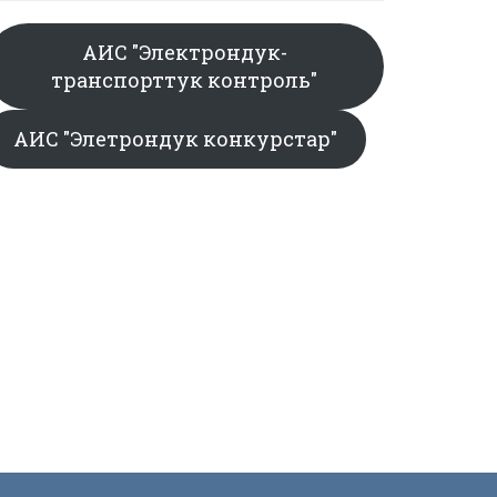
АИС "Электрондук-
транспорттук контроль"
АИС "Элетрондук конкурстар"