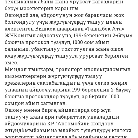
техникалык абалы жана уруксат кагаздарын
берүү маселелерин карашты.
Ошондой эле, айдоочунун жол баракчасы жок
болгондугу үчүн жүргүнчүлөрдү ташуу менен
алектенген Бишкек шаарынан «Ташыбек Ата»
ЖЧКсынын айдоочусуна, 199-берененин 2-бөлүмү
боюнча протокол түзүлүп, 1000 сом айып
салынып, убактылуу токтотулган жана ошол
күнү жүргүнчүлөрдү ташууга урурсаат берилген
эмес.
Мындан тышкары, транспорт инспекциясынын
кызматкерлери жүргүнчүлөрдү ташуу
эрежелерин сактабагандыгы үчүн сегиз жеңил
унаанын айдоочуларына 199-берененин 2-бөлүмү
боюнча протоколдор түзүлүп, ар бирине 1000
сомдон айып салынган.
Ошону менен бирге, аймактарда оор жүк
ташуучу жана ири габариттик унаалардын
айдоочуларына КР “Автомобиль жолдору
жөнүндө” мыйзамына ылайык түшүндүрүү иштери
жүргүзүлүп, аймактарда аба ырайынын кескин