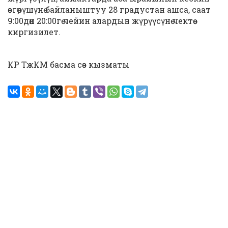
өзгөрүшүнө байланыштуу 28 градустан ашса, саат
9:00дөн 20:00гө чейин алардын жүрүүсүнө чектөө
киргизилет.
КР ТжКМ басма сөз кызматы