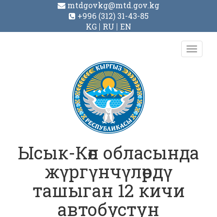
mtdgovkg@mtd.gov.kg
+996 (312) 31-43-85
KG
RU
EN
Toggl
navig
Ысык-Көл обласында
жүргүнчүлөрдү
ташыган 12 кичи
автобустун