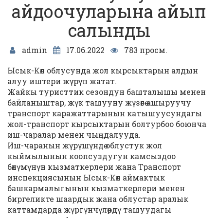
айдоочуларына айып
салынды
admin
17.06.2022
783 просм.
Ысык-Көл облусунда жол кырсыктарын алдын
алуу иштери жүрүп жатат.
Жайкы туристтик сезондун башталышы менен
байланыштар, жүк ташууну жүзөгө ашыруучу
транспорт каражаттарынын катышуусундагы
жол-транспорт кырсыктарын болтурбоо боюнча
иш-чаралар менен чыңдалууда.
Иш-чаранын жүрүшүндө облустук жол
кыймылынын коопсуздугун камсыздоо
бөлүмүнүн кызматкерлери жана Транспорт
инспекциясынын Ысык-Көл аймактык
башкармалыгынын кызматкерлери менен
биргеликте шаардык жана облустар аралык
каттамдарда жүргүнчүлөрдү ташуудагы