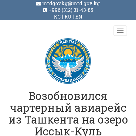
mtdgovkg@mtd.gov.kg
+996 (312) 31-43-85
KG
RU
EN
Toggl
navig
Возобновился
чартерный авиарейс
из Ташкента на озеро
Иссык-Куль