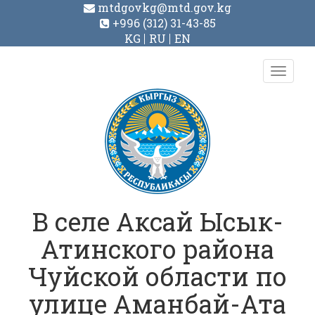
mtdgovkg@mtd.gov.kg
+996 (312) 31-43-85
KG
RU
EN
Toggl
navig
В селе Аксай Ысык-
Атинского района
Чуйской области по
улице Аманбай-Ата