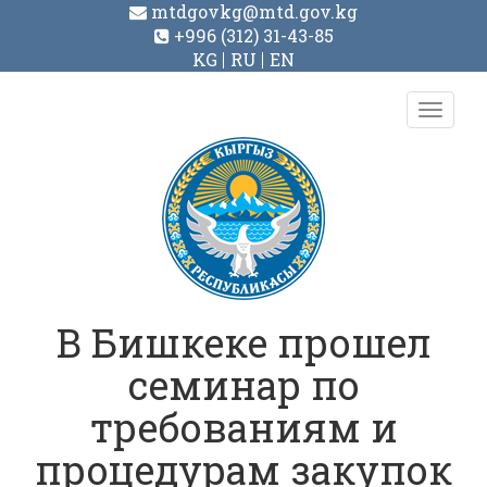
mtdgovkg@mtd.gov.kg
+996 (312) 31-43-85
KG
RU
EN
Toggl
navig
В Бишкеке прошел
семинар по
требованиям и
процедурам закупок