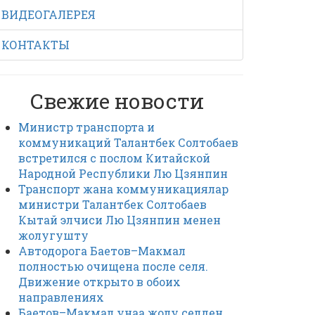
ВИДЕОГАЛЕРЕЯ
КОНТАКТЫ
Свежие новости
Министр транспорта и
коммуникаций Талантбек Солтобаев
встретился с послом Китайской
Народной Республики Лю Цзянпин
Транспорт жана коммуникациялар
министри Талантбек Солтобаев
Кытай элчиси Лю Цзянпин менен
жолугушту
Автодорога Баетов–Макмал
полностью очищена после селя.
Движение открыто в обоих
направлениях
Баетов–Макмал унаа жолу селден