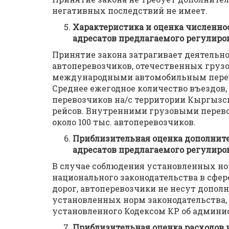
негативных последствий не имеет.
Характеристика и оценка численно
адресатов предлагаемого регулиро
Принятие закона затрагивает деятельн
автоперевозчиков, отечественных груз
международными автомобильным перево
Среднее ежегодное количество въездов
перевозчиков на/с территории Кыргызск
рейсов. Внутренними грузовыми перев
около 100 тыс. автоперевозчиков.
Приблизительная оценка дополнит
адресатов предлагаемого регулиров
В случае соблюдения установленных но
национального законодательства в сфе
дорог, автоперевозчики не несут допол
установленных норм законодательства, 
установленного Кодексом КР об админ
Приблизительная оценка расходов 