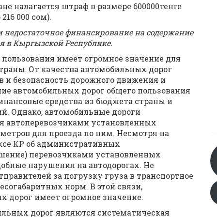
ане налагается штраф в размере 600000тенге
 216 000 сом).
и недостаточное финансирование на содержание
я в Кыргызской Республике.
 пользования имеет огромное значение для
траны. От качества автомобильных дорог
ов и безопасность дорожного движения и
ание автомобильных дорог общего пользования
инансовые средства из бюджета страны и
й. Однако, автомобильные дороги
ия автоперевозчиками установленных
етров для проезда по ним. Несмотря на
ксе КР об административных
шение) перевозчиками установленных
добные нарушения на автодорогах. Не
правителей за погрузку груза в транспортное
согабаритных норм. В этой связи,
х дорог имеет огромное значение.
ильных дорог являются систематическая