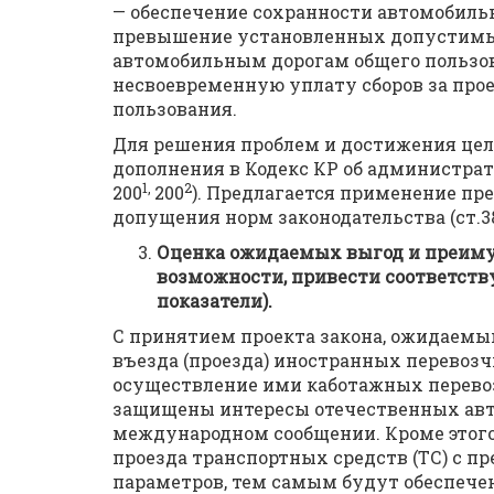
— обеспечение сохранности автомобиль
превышение установленных допустимых
автомобильным дорогам общего пользова
несвоевременную уплату сборов за про
пользования.
Для решения проблем и достижения цел
дополнения в Кодекс КР об администрати
1,
2
200
200
). Предлагается применение п
допущения норм законодательства (ст.38
Оценка ожидаемых выгод и преиму
возможности, привести соответст
показатели).
С принятием проекта закона, ожидаемы
въезда (проезда) иностранных перевозч
осуществление ими каботажных перевоз
защищены интересы отечественных авто
международном сообщении. Кроме этого
проезда транспортных средств (ТС) с
параметров, тем самым будут обеспече