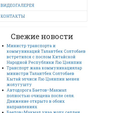
ВИДЕОГАЛЕРЕЯ
КОНТАКТЫ
Свежие новости
Министр транспорта и
коммуникаций Талантбек Солтобаев
встретился с послом Китайской
Народной Республики Лю Цзянпин
Транспорт жана коммуникациялар
министри Талантбек Солтобаев
Кытай элчиси Лю Цзянпин менен
жолугушту
Автодорога Баетов–Макмал
полностью очищена после селя.
Движение открыто в обоих
направлениях
Баетов–Макмал унаа жолу селден