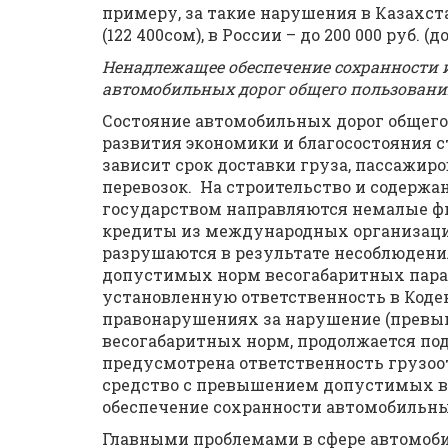
примеру, за такие нарушения в Казахст
(122 400сом), в России – до 200 000 руб. (до
Ненадлежащее обеспечение сохранности 
автомобильных дорог общего пользовани
Состояние автомобильных дорог общего
развития экономики и благосостояния с
зависит срок доставки груза, пассажир
перевозок. На строительство и содерж
государством направляются немалые ф
кредиты из международных организаци
разрушаются в результате несоблюден
допустимых норм весогабаритных парам
установленную ответственность в Коде
правонарушениях за нарушение (превы
весогабаритных норм, продолжается по
предусмотрена ответственность грузоот
средство с превышением допустимых ве
обеспечение сохранности автомобильны
Главными проблемами в сфере автомоб