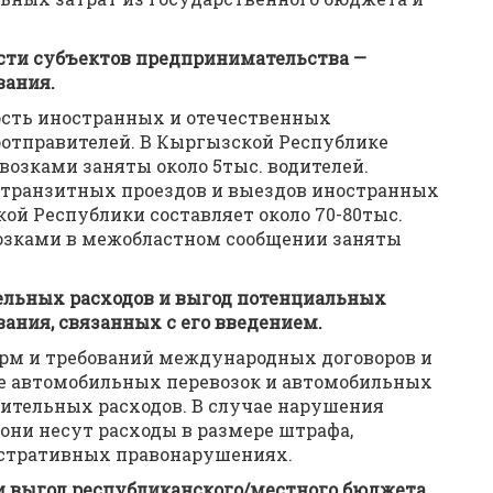
сти субъектов предпринимательства —
вания.
ость иностранных и отечественных
оотправителей. В Кыргызской Республике
зками заняты около 5тыс. водителей.
, транзитных проездов и выездов иностранных
ой Республики составляет около 70-80тыс.
озками в межобластном сообщении заняты
ельных расходов и выгод потенциальных
ания, связанных с его введением.
рм и требований международных договоров и
ре автомобильных перевозок и автомобильных
нительных расходов. В случае нарушения
они несут расходы в размере штрафа,
истративных правонарушениях.
и выгод республиканского/местного бюджета,