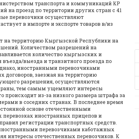
инистерством транспорта и коммуникаций КР
й на проезд по территории других стран с 41
нные перевозчики осуществляют
ствует в импорте и экспорте товаров в/из
т на территорию Кыргызской Республики на
шений. Количеством разрешений на
навливается количество кыргызских и
 въезда/выезда и транзитного проезда по
Однако, иностранными перевозчиками
 договоров, заезжая на территорию
вующего разрешения, осуществляются
страны, тем самым ущемляют интересы
то происходит из-за низкого размера штрафа за
ерами в соседних странах. В последнее время
остоянной основе отечественными
х перевозках иностранных прицепов и
 правил регистрации транспортных средств.
 иностранными перевозчиками каботажных
ляя интересы отечественных перевозчиков. К