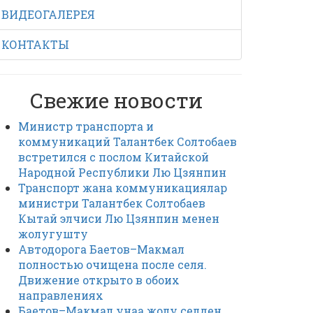
ВИДЕОГАЛЕРЕЯ
КОНТАКТЫ
Свежие новости
Министр транспорта и
коммуникаций Талантбек Солтобаев
встретился с послом Китайской
Народной Республики Лю Цзянпин
Транспорт жана коммуникациялар
министри Талантбек Солтобаев
Кытай элчиси Лю Цзянпин менен
жолугушту
Автодорога Баетов–Макмал
полностью очищена после селя.
Движение открыто в обоих
направлениях
Баетов–Макмал унаа жолу селден