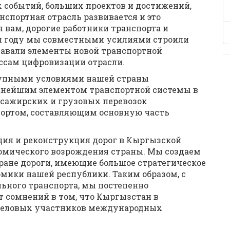
 событий, больших проектов и достижений,
спортная отрасль развивается и это
я вам, дорогие работники транспорта и
ем году мы совместными усилиями строили
давали элементы новой транспортной
ссам цифровизации отрасли.
тупными условиями нашей страны
жнейшим элементом транспортной системы в
ссажирских и грузовых перевозок
ортом, составляющим основную часть
ация и реконструкция дорог в Кыргызской
омического возрождения страны. Мы создаем
тране дороги, имеющие большое стратегическое
омики нашей республики. Таким образом, с
ьного транспорта, мы постепенно
т сомнений в том, что Кыргызстан в
деловых участников международных