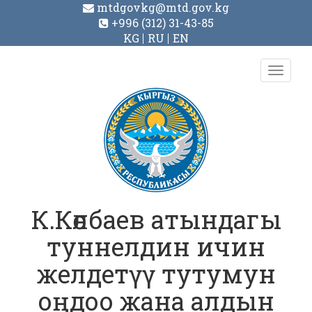
mtdgovkg@mtd.gov.kg
+996 (312) 31-43-85
KG
RU
EN
Toggl
navig
К.Көлбаев атындагы
туннелдин ичин
желдетүү тутумун
оңдоо жана алдын