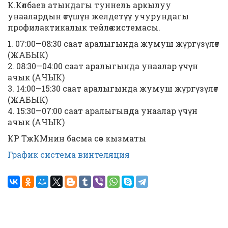
К.Көлбаев атындагы туннель аркылуу
унаалардын өтүшүн желдетүү учурундагы
профилактикалык тейлөө системасы.
1. 07:00—08:30 саат аралыгында жумуш жүргүзүлөт
(ЖАБЫК)
2. 08:30—04:00 саат аралыгында унаалар үчүн
ачык (АЧЫК)
3. 14:00—15:30 саат аралыгында жумуш жүргүзүлөт
(ЖАБЫК)
4. 15:30—07:00 саат аралыгында унаалар үчүн
ачык (АЧЫК)
КР ТжКМнин басма сөз кызматы
График система винтеляция