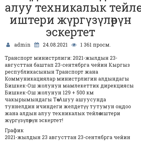
алуу техникалык тейлөө
иштери жүргүзүлөрүн
эскертет
admin
24.08.2021
1 361 просм.
Транспорт министрлиги: 2021-жылдын 23-
августтан баштап 23-сентябрга чейин Кыргыз
республикасынын Транспорт жана
Коммуникациялар министрлигин алдындагы
Бишкек-Ош жолунун мамлекеттик дирекциясы
Бишкек-Ош жолунун 129 + 500 км
чакырымындагы Төө-Ашуу ашуусунда
туннелдин ичиндеги желдетүү тутумун оңдоо
жана алдын алуу техникалык тейлөө иштери
жүргүзүлөрүн эскертет!
График
2021-жылдын 23 августтан 23-сентябрга чейин