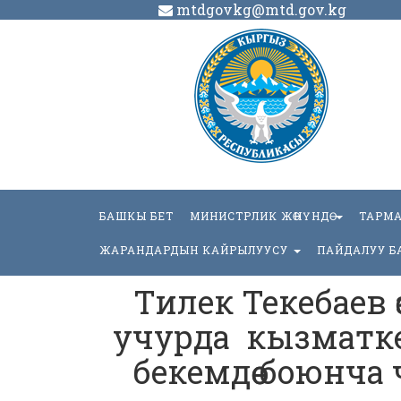
mtdgovkg@mtd.gov.kg
БАШКЫ БЕТ
МИНИСТРЛИК ЖӨНҮНДӨ
ТАРМ
ЖАРАНДАРДЫН КАЙРЫЛУУСУ
ПАЙДАЛУУ Б
Тилек Текебаев ө
учурда кызматк
бекемдөө боюнча 