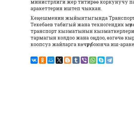
министрлиги жер титирөө коркунучу п
аракеттерин иштеп чыккан.
Кеңешменин жыйынтыгында Транспорт
Текебаев табигый жана техногендик мүн
транспорт кызматынын кызматкерлери
тармагын колдоо жана оңдоо, өзгөчө кы
коопсуз жайларга көчүрүү боюнча иш-ара