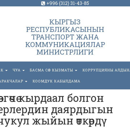
+996 (312) 31-43-85
КЫРГЫЗ
РЕСПУБЛИКАСЫНЫН
ТРАНСПОРТ ЖАНА
КОММУНИКАЦИЯЛАР
МИНИСТРЛИГИ
АК
ЧУА
БАСМА СӨЗ КЫЗМАТЫ
КОРРУПЦИЯНЫ АЛДЫН
АРАКЧАЛАР
КООМДУК КАБЫЛДАМА
згөчө кырдаал болгон
ерлердин даярдыгын
чукул жыйын өткөрдү