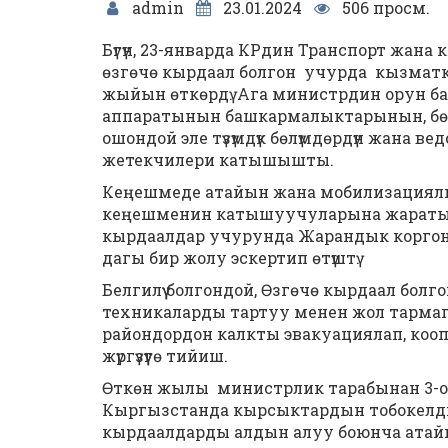
admin
23.01.2024
506 просм.
Бүгүн, 23-январда КРдин Транспорт жан
өзгөчө кырдаал болгон учурда кызмат
жыйын өткөрдү. Ага министрдин орун б
аппаратынын башкармалыктарынын, бөлү
ошондой эле түзүмдүк бөлүмдөрдүн жана
жетекчилери катышышты.
Кеңешмеде атайын жана мобилизациялы
кеңешменин катышуучуларына жаратылы
кырдаалдар учурунда Жарандык корго
дагы бир жолу эскертип өтүштү.
Белгилүү болгондой, Өзгөчө кырдаал бо
техникаларды тартуу менен жол тармаг
райондордон калкты эвакуациялап, коопс
жүргүзүүгө тийиш.
Өткөн жылы министрлик тарабынан 3-окт
Кыргызстанда кырсыктардын тобокелдиг
кырдаалдарды алдын алуу боюнча атайы