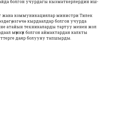
айда болгон учурдагы кызматкерлердин иш-
 жана коммуникациялар министри Тилек
өздөгү өзгөчө кырдаалдар болгон учурда
не атайын техникаларды тартуу менен жол
рдаал мүмкүн болгон аймактардан калкты
кеттерге даяр болууну тапшырды.