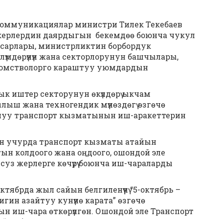
а коммуникациялар министри Тилек Текебаев
керлердин даярдыгын бекемдөө боюнча чукул
асарлары, министрликтин борбордук
мдөрүнүн жана секторлорунун башчылары,
 ведомстволорго караштуу уюмдардын
к иштер секторунун өкүлдөрү ыкчам
ш жана техногендик мүнөздөгү өзгөчө
нуу транспорт кызматынын иш-аракеттерин
лгон учурда транспорт кызматы атайын
ын колдоого жана оңдоого, ошондой эле
уз жерлерге көчүрүү боюнча иш-чараларды
ябрда жыл сайын белгиленүүчү “5-октябрь –
ин азайтуу кунүнө карата” өзгөчө
н иш-чара өткөрүлгөн. Ошондой эле Транспорт