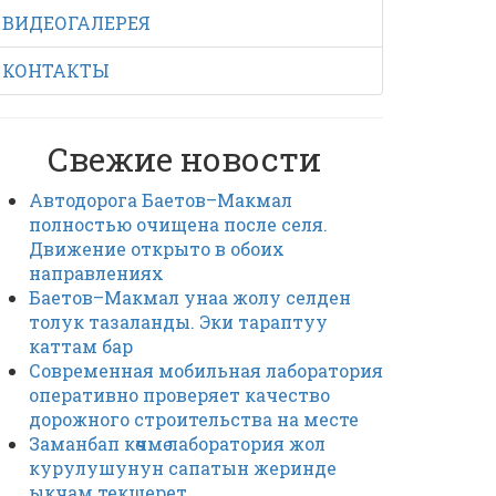
ВИДЕОГАЛЕРЕЯ
КОНТАКТЫ
Свежие новости
Автодорога Баетов–Макмал
полностью очищена после селя.
Движение открыто в обоих
направлениях
Баетов–Макмал унаа жолу селден
толук тазаланды. Эки тараптуу
каттам бар
Современная мобильная лаборатория
оперативно проверяет качество
дорожного строительства на месте
Заманбап көчмө лаборатория жол
курулушунун сапатын жеринде
ыкчам текшерет