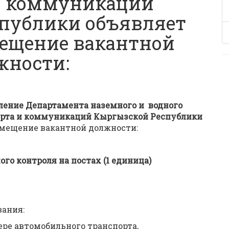
и коммуникаций
публики объявляет
мещение вакантной
жности:
ление Департамента наземного и водного
орта и коммуникаций Кыргызской Республики
амещение вакантной должности:
о контроля на постах (1 единица)
вания:
ере автомобильного транспорта,