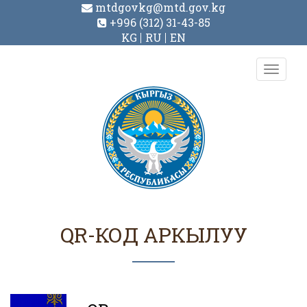
mtdgovkg@mtd.gov.kg
+996 (312) 31-43-85
KG
RU
EN
Toggl
navig
QR-КОД АРКЫЛУУ