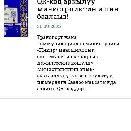
QR-код аркылуу
министрликтин ишин
баалаңыз!
26.09.2025
Транспорт жана
коммуникациялар министрлиги
«Пикир» маалыматтык
системаны ишке киргизүү
демилгесине кошулду.
Министрликтин ачык-
айкындуулугун жогорулатуу,
ишмердүүлүгүн баалоо максатында
атайын QR -коддор …